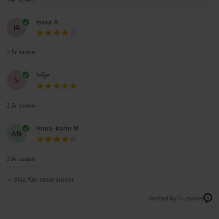
Israa A
IA
2 år sedan
Silje
S
2 år sedan
Anna-Karin N
AN
3 år sedan
Visa fler recensioner
Verified by Trustvoice