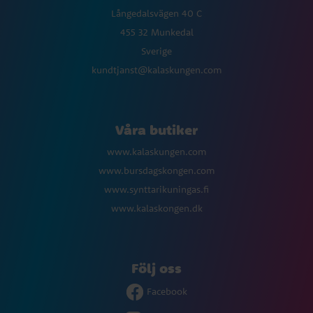
Långedalsvägen 40 C
455 32 Munkedal
Sverige
kundtjanst@kalaskungen.com
Våra butiker
www.kalaskungen.com
www.bursdagskongen.com
www.synttarikuningas.fi
www.kalaskongen.dk
Följ oss
Facebook