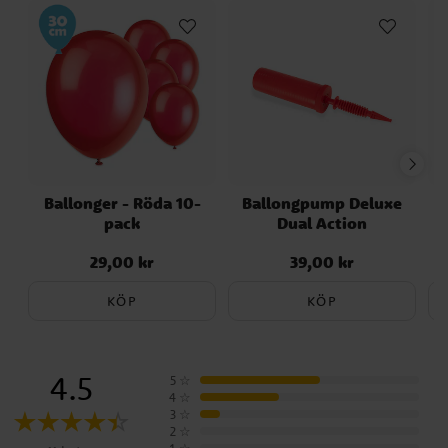
K-Pop Demon Hunters
Koala
Studentballonger
Mumintrollen
Ice Cream Party
Studenten
Ballonger - Röda 10-
Ballongpump Deluxe
pack
Dual Action
29,00 kr
39,00 kr
Pris
:
29,00 kr
Pris
:
39,00 kr
KÖP
KÖP
4.5
5
☆
4
☆
3
☆
2
☆