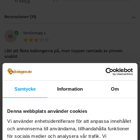
1
☆
11 betyg
Recensioner (11)
Veslemøy L
VL
Lätt att fästa ballongerna på, men toppen ramlade av pinnen
snabbt
Översatt från norska
•
Visa original
8 månader sedan
Samtycke
Information
Om
Kathia
K
3 månader sedan
Denna webbplats använder cookies
Vi använder enhetsidentifierare för att anpassa innehållet
Anneli S
AS
och annonserna till användarna, tillhandahålla funktioner
för sociala medier och analysera vår trafik. Vi