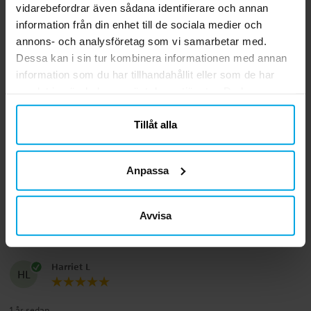
4 månader sedan
vidarebefordrar även sådana identifierare och annan
information från din enhet till de sociala medier och
Natasha D
annons- och analysföretag som vi samarbetar med.
ND
Dessa kan i sin tur kombinera informationen med annan
information som du har tillhandahållit eller som de har
6 månader sedan
samlat in när du har använt deras tjänster. Du kan
närsomhelst ändra ditt samtycke.
Gry-Theres H
GH
Tillåt alla
10 månader sedan
Anpassa
Petra H
PH
Avvisa
1 år sedan
Harriet L
HL
1 år sedan