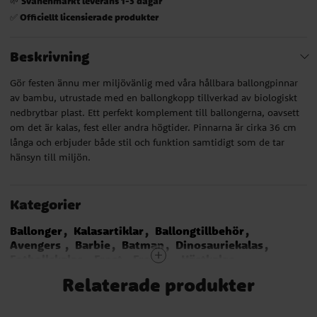
Svanenmärkt leverans 1-3 dagar
🌱
Officiellt licensierade produkter
✅
Beskrivning
Gör festen ännu mer miljövänlig med våra hållbara ballongpinnar
av bambu, utrustade med en ballongkopp tillverkad av biologiskt
nedbrytbar plast. Ett perfekt komplement till ballongerna, oavsett
om det är kalas, fest eller andra högtider. Pinnarna är cirka 36 cm
långa och erbjuder både stil och funktion samtidigt som de tar
hänsyn till miljön.
Kategorier
Ballonger
Kalasartiklar
Ballongtillbehör
Avengers
Barbie
Batman
Dinosauriekalas
Fotbollskalas
Frost - Frozen
Hästkalas
Musse Pigg
My Little Pony
Pirattema
Relaterade produkter
Prinsessor Kalas
Safaritema
Spiderman
Star Wars
Super Mario Bros
SvampBob
Minecraft
Paw Patrol
Polis
Pokémon
Disco