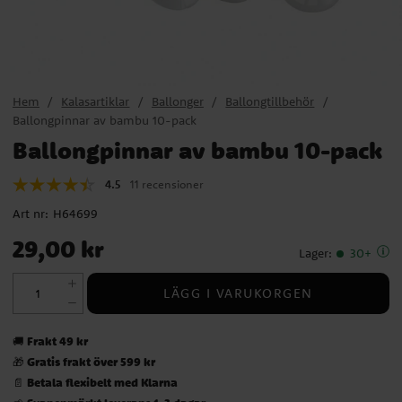
Hem
Kalasartiklar
Ballonger
Ballongtillbehör
Ballongpinnar av bambu 10-pack
Ballongpinnar av bambu 10-pack
4.5
11 recensioner
Art nr:
H64699
Pris
:
29,00 kr
29,00 kr
Lager
:
30+
LÄGG I VARUKORGEN
Frakt 49 kr
🚚
Gratis frakt över 599 kr
🎁
Betala flexibelt med Klarna
📄