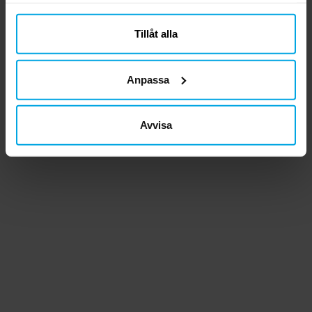
närsomhelst ändra ditt samtycke.
Tillåt alla
Anpassa
Avvisa