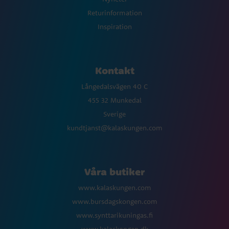
Returinformation
Inspiration
Kontakt
Långedalsvägen 40 C
455 32 Munkedal
Sverige
kundtjanst@kalaskungen.com
Våra butiker
www.kalaskungen.com
www.bursdagskongen.com
www.synttarikuningas.fi