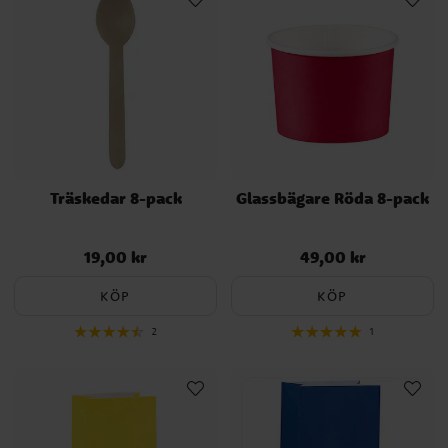
Träskedar 8-pack
Glassbägare Röda 8-pack
19,00 kr
49,00 kr
Pris
:
19,00 kr
Pris
:
49,00 kr
KÖP
KÖP
2
1