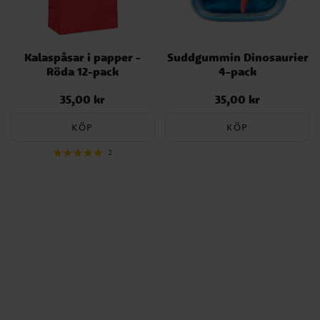
Kalaspåsar i papper -
Suddgummin Dinosaurier
Röda 12-pack
4-pack
35,00 kr
35,00 kr
Pris
:
35,00 kr
Pris
:
35,00 kr
KÖP
KÖP
2