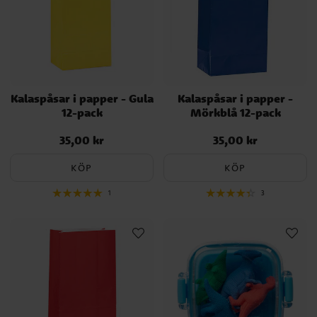
Kalaspåsar i papper - Gula
Kalaspåsar i papper -
12-pack
Mörkblå 12-pack
35,00 kr
35,00 kr
Pris
:
35,00 kr
Pris
:
35,00 kr
KÖP
KÖP
1
3