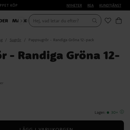
PPET KÖP
NYHETER
REA
KUNDTJÄNST
DER
MASKERAD
HALLOWEEN
ng
Sugrör
Pappsugrör - Randiga Gröna 12-pack
r - Randiga Gröna 12-
er
Lager
:
30+
LÄGG I VARUKORGEN