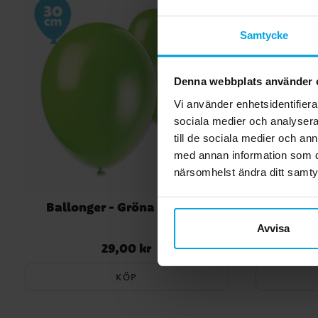
Samtycke
Denna webbplats använder 
Vi använder enhetsidentifierar
sociala medier och analysera 
till de sociala medier och a
med annan information som du 
närsomhelst ändra ditt samt
Ballonger - Gröna 10-pack
Ser
Avvisa
29,00 kr
Pris
:
29,00 kr
KÖP