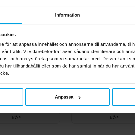
Information
cookies
e för att anpassa innehållet och annonserna till användarna, tillh
vår trafik. Vi vidarebefordrar även sådana identifierare och anna
nnons- och analysföretag som vi samarbetar med. Dessa kan i sin
har tillhandahållit eller som de har samlat in när du har använt
ycke.
pentiner - Gröna
Minecraft - Servetter 
Anpassa
19,00 kr
39,00 kr
Pris
:
19,00 kr
Pris
:
39,00 kr
KÖP
KÖP