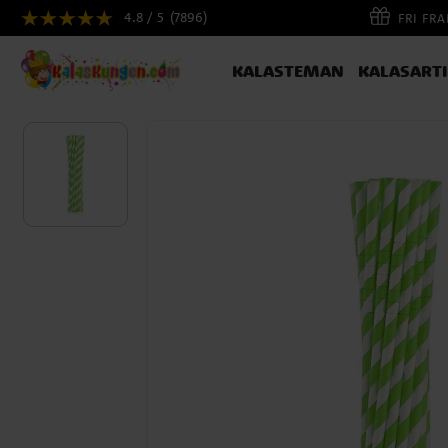
4.8 / 5
(7896)
FRI FR
KALASTEMAN
KALASART