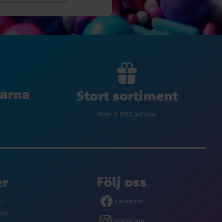
larna
Stort sortiment
Över 9 000 artiklar
er
Följ oss
m
Facebook
com
Instagram