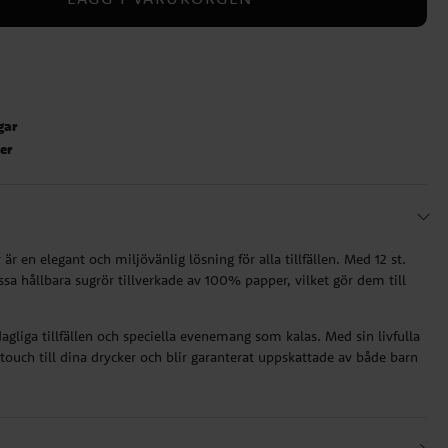
gar
ter
r en elegant och miljövänlig lösning för alla tillfällen. Med 12 st.
essa hållbara sugrör tillverkade av 100% papper, vilket gör dem till
gliga tillfällen och speciella evenemang som kalas. Med sin livfulla
g touch till dina drycker och blir garanterat uppskattade av både barn