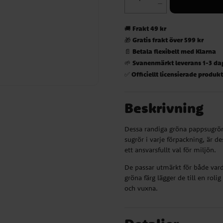
Frakt 49 kr
🚚
Gratis frakt över 599 kr
🎁
Betala flexibelt med Klarna
📄
Svanenmärkt leverans 1-3 da
🌱
Officiellt licensierade produk
✅
Beskrivning
Dessa randiga gröna pappsugrör ä
sugrör i varje förpackning, är d
ett ansvarsfullt val för miljön.
De passar utmärkt för både varda
gröna färg lägger de till en roli
och vuxna.