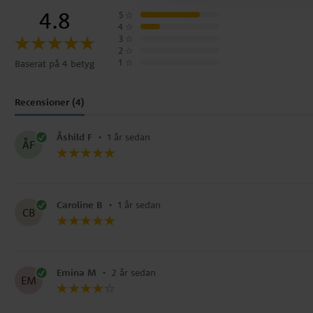
4.8
5
☆
4
☆
3
☆
2
☆
1
☆
Baserat på 4 betyg
Recensioner (4)
Åshild F
•
1 år sedan
ÅF
Caroline B
•
1 år sedan
CB
Emina M
•
2 år sedan
EM