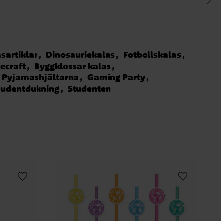
sartiklar
Dinosauriekalas
Fotbollskalas
ecraft
Byggklossar kalas
Pyjamashjältarna
Gaming Party
tudentdukning
Studenten