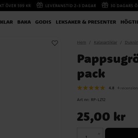
AKT ÖVER 599 KR
LEVERANSTID 2-3 DAGAR
30 DAGARS Ö
IKLAR
BAKA
GODIS
LEKSAKER & PRESENTER
HÖGTI
Hem
Kalasartiklar
Dukni
Pappsugrö
pack
4.8
4 recension
Art nr:
RP-LZ12
Pris
:
25,00 kr
25,00 kr