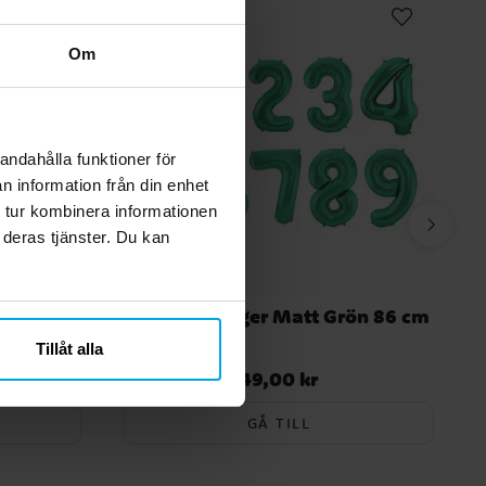
Om
andahålla funktioner för
n information från din enhet
 tur kombinera informationen
 deras tjänster. Du kan
20-pack
Sifferballonger Matt Grön 86 cm
Tillåt alla
49,00 kr
Pris
:
49,00 kr
GÅ TILL