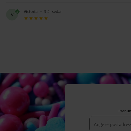
Victoria
•
3 år sedan
V
Prenum