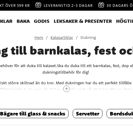
AKT ÖVER 599 KR
LEVERANSTID 2-3 DAGAR
30 DAGARS Ö
IKLAR
BAKA
GODIS
LEKSAKER & PRESENTER
HÖGTI
Hem
Kalasartiklar
Dukning
 till barnkalas, fest o
ehöver för att duka till kalaset.Ska du duka till ett barnkalas, fest, dop
dukningstillbehör för dig!
tiskt större skillnad än du tror. Med dukningen har du ett perfekt tillfälle
illfället borde du ta vara på. Vi har nog alla varit på ett kalas eller en fes
pptallrikar, muggar och servetter? Inte den mest inspirerande dukningen,
att man kan göra så mycket mer med kalasdukningar! De bästa av allt? Vi
Bägare till glass & snacks
Servetter
Bordsdu
lika sorters färger, teman och stilar som låter dig förverkliga just din v
enkelt hjälper dig att forma din vision när du är på jakt efter inspiration.
år på schemat? Då har vi ett stort urval av dukningstillbehör med motiv