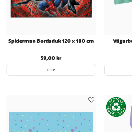
Spiderman Bordsduk 120 x 180 cm
Vägarbe
59,00 kr
Pris
:
59,00 kr
KÖP