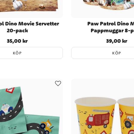
l Dino Movie Servetter
Paw Patrol Dino 
20-pack
Pappmuggar 8-p
35,00 kr
39,00 kr
Pris
:
35,00 kr
Pris
:
39,00 kr
KÖP
KÖP