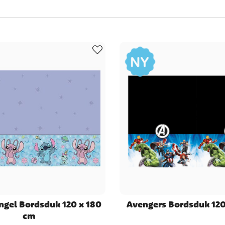
tar du inte bara tallrikar, muggar och servetter, utan även bordsdukar, 
som hör till dukningen.
artiklar för flera av årets högtider, som halloween och nyår, samt andr
eals och till riktigt fina sommarfester. Passa på att skrolla lite bland 
ar till just ditt kalas. Vi tror till och med att du kommer att hitta en d
t titta runt i våra andra kategorier för att hitta dekorationer och andra ar
Angel Bordsduk 120 x 180
Avengers Bordsduk 120
cm