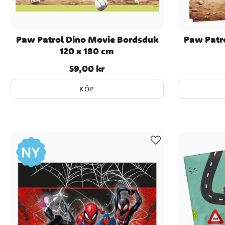
Paw Patrol Dino Movie Bordsduk
Paw Patro
120 x 180 cm
59,00 kr
Pris
:
59,00 kr
KÖP