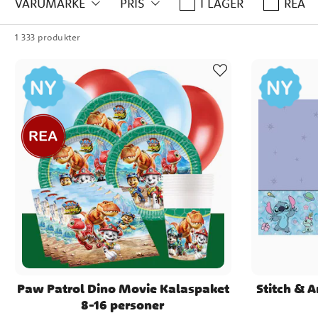
VARUMÄRKE
PRIS
I LAGER
REA
och ungdomar idag. Här hit
1 333 produkter
Vi har även många passande 
babyshowers, dop, gender rev
kan hitta något som pass
Ta sedan tillfället i akt at
Paw Patrol Dino Movie Kalaspaket
Stitch & 
8-16 personer