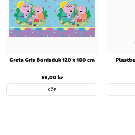
Greta Gris Bordsduk 120 x 180 cm
Plastbe
59,00 kr
Pris
:
59,00 kr
KÖP