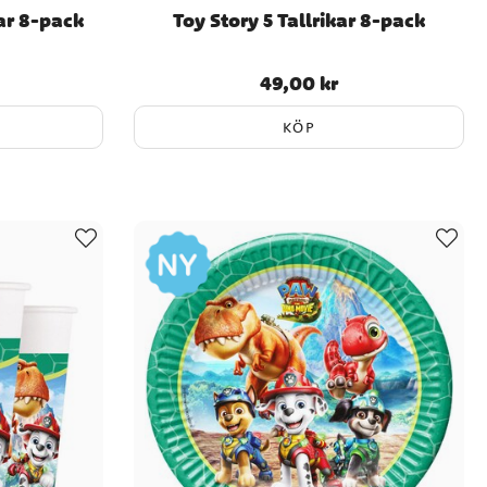
ar 8-pack
Toy Story 5 Tallrikar 8-pack
49,00 kr
Pris
:
49,00 kr
KÖP