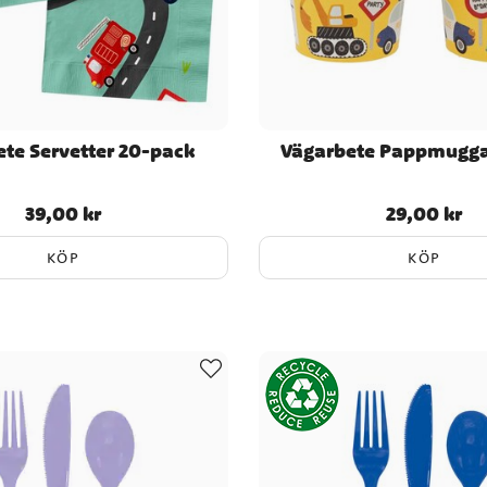
te Servetter 20-pack
Vägarbete Pappmugga
39,00 kr
29,00 kr
Pris
:
39,00 kr
Pris
:
29,00 kr
KÖP
KÖP