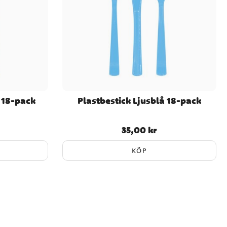
 18-pack
Plastbestick Ljusblå 18-pack
35,00 kr
Pris
:
35,00 kr
KÖP