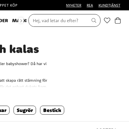
PPET KÖP
NYHETER
REA
KUNDTJÄNST
DER
MASKERAD
ch kalas
 eller babyshower? Då har vi
 att skapa rätt stämning för
t där det enbart dukats fram
 eller hur?
 har ett stort urval av
kar
Sugrör
Bestick
ision. Eller som kanske helt
 som är populära bland barn