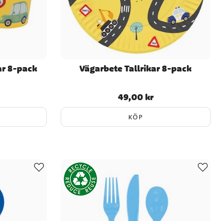
r 8-pack
Vägarbete Tallrikar 8-pack
49,00 kr
Pris
:
49,00 kr
KÖP