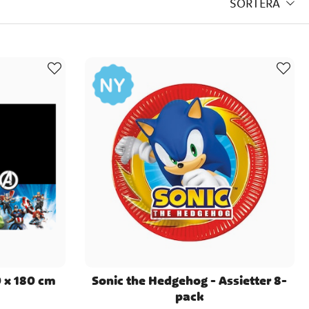
SORTERA
partyboxar och mycket annat
a populära festligheter, som
våra kategorier, och se om du
el nya idéer längs vägen.
tiklar med samma sorts motiv!
 x 180 cm
Sonic the Hedgehog - Assietter 8-
pack