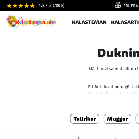
4.8 / 5
(7896)
FRI FR
KALASTEMAN
KALASART
Dukning
Här har vi samlat allt du b
Ett fint dukat bord gör fak
kalaset eller festen, det t
helvita pa
Vi på Kalaskungen vet 
Tallrikar
Muggar
dukningstillbehör i många o
Är det kalasdukning som st