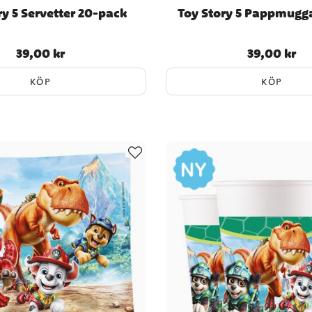
ry 5 Servetter 20-pack
Toy Story 5 Pappmugg
39,00 kr
39,00 kr
Pris
:
39,00 kr
Pris
:
39,00 kr
KÖP
KÖP