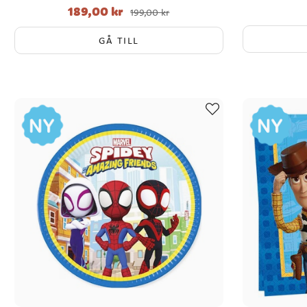
189,00 kr
Nuvarande pris
:
189,00 kr
Tidigare pris
:
199,00 kr
199,00 kr
GÅ TILL