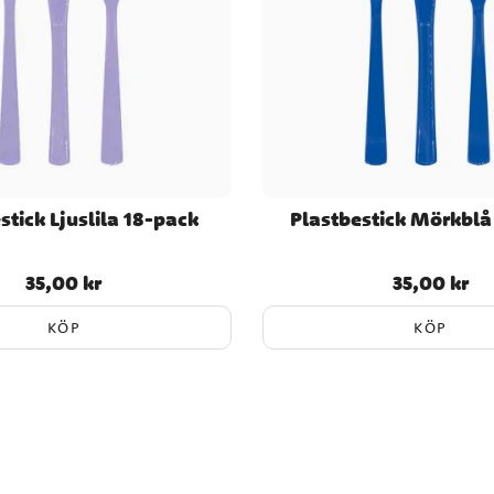
stick Ljuslila 18-pack
Plastbestick Mörkblå
35,00 kr
35,00 kr
Pris
:
35,00 kr
Pris
:
35,00 kr
KÖP
KÖP