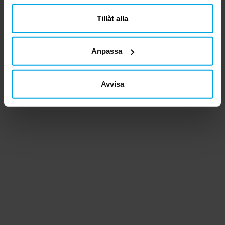
närsomhelst ändra ditt samtycke.
Tillåt alla
Anpassa
Avvisa