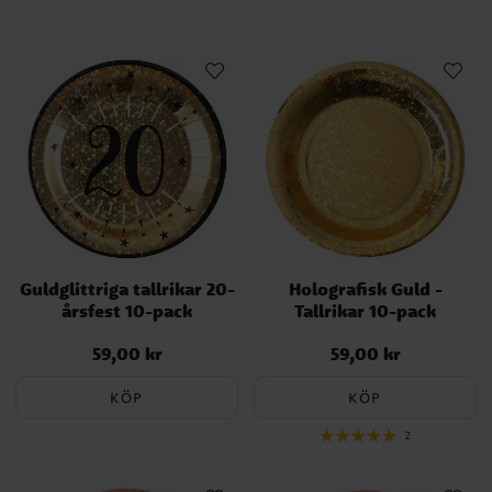
Guldglittriga tallrikar 20-
Holografisk Guld -
årsfest 10-pack
Tallrikar 10-pack
59,00 kr
59,00 kr
Pris
:
59,00 kr
Pris
:
59,00 kr
KÖP
KÖP
2