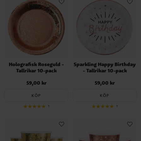
Holografisk Roseguld -
Sparkling Happy Birthday
Tallrikar 10-pack
- Tallrikar 10-pack
59,00 kr
59,00 kr
Pris
:
59,00 kr
Pris
:
59,00 kr
KÖP
KÖP
1
1