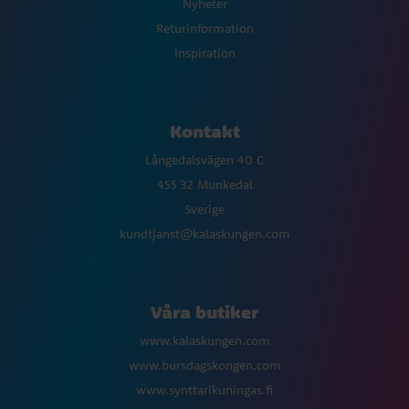
Nyheter
Returinformation
Inspiration
Kontakt
Långedalsvägen 40 C
455 32 Munkedal
Sverige
kundtjanst@kalaskungen.com
Våra butiker
www.kalaskungen.com
www.bursdagskongen.com
www.synttarikuningas.fi