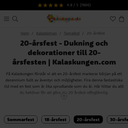
4.8 / 5
(7896)
Hem
Kalasteman
Temafest
20-årsfest
20-årsfest - Dukning och
dekorationer till 20-
årsfesten | Kalaskungen.com
På Kalaskungen förstår vi att en 20-årsfest markerar början på ett
decennium fullt av äventyr och möjligheter. Fira denna fantastiska
tid med en fest som är lika sprudlande som du är. Här hittar du allt
du behöver för att göra din 20 årsfest oförglömlig.
Att fylla 20 år är en milstolpe värd att firas med glädje och
entusiasm. Upptäck vårt urval av dukningstillbehör som speglar din
personlighet och stil. Välj mellan moderna och eleganta tallrikar,
Sommarfest
18-årsfest
20-årsfest
30-årsf
servetter och bordsdekorationer som sätter tonen för en
minnesvärd kväll. Skapa en unik atmosfär med våra 20-årstema