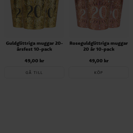
Guldglittriga muggar 20-
Roseguldglittriga muggar
årsfest 10-pack
20 år 10-pack
49,00 kr
49,00 kr
Pris
:
49,00 kr
Pris
:
49,00 kr
GÅ TILL
KÖP