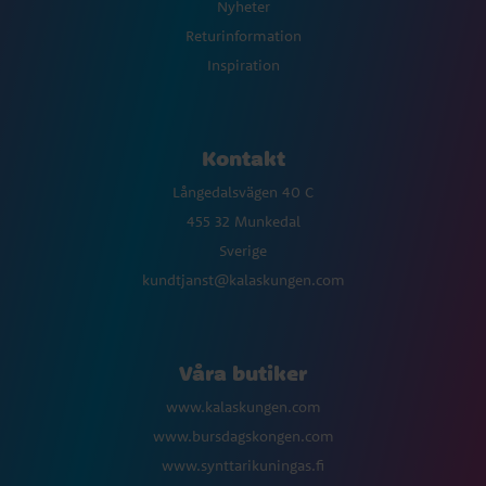
Nyheter
Returinformation
Inspiration
Kontakt
Långedalsvägen 40 C
455 32 Munkedal
Sverige
kundtjanst@kalaskungen.com
Våra butiker
www.kalaskungen.com
www.bursdagskongen.com
www.synttarikuningas.fi