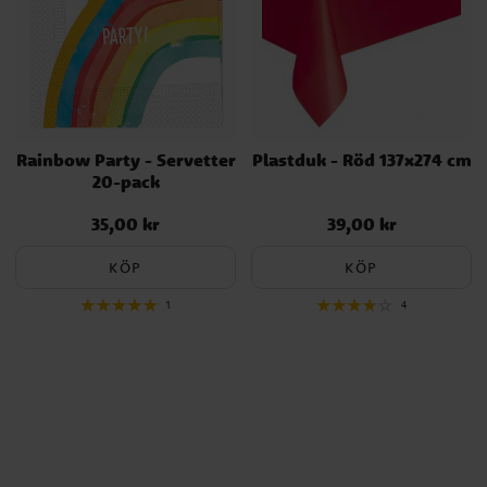
Rainbow Party - Servetter
Plastduk - Röd 137x274 cm
20-pack
35,00 kr
39,00 kr
Pris
:
35,00 kr
Pris
:
39,00 kr
KÖP
KÖP
1
4