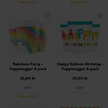
1
1
Rainbow Party -
Happy Balloon Birthday -
Pappmuggar 8-pack
Pappmuggar 8-pack
29,00 kr
29,00 kr
Pris
:
29,00 kr
Pris
:
29,00 kr
KÖP
KÖP
1