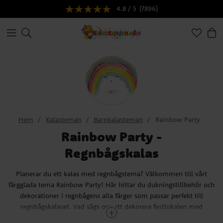
4.8 / 5
(7896)
Hem
Kalasteman
Barnkalasteman
Rainbow Party
Rainbow Party -
Regnbågskalas
Planerar du ett kalas med regnbågstema? Välkommen till vårt
färgglada tema Rainbow Party! Här hittar du dukningstillbehör och
dekorationer i regnbågens alla färger som passar perfekt till
regnbågskalaset. Vad sägs om att dekorera festlokalen med
ballonger, girlanger och andra festliga dekorationer i gult, rött,