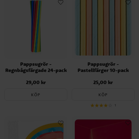
Pappsugrör -
Pappsugrör -
Regnbågsfärgade 24-pack
Pastellfärger 10-pack
29,00 kr
25,00 kr
Pris
:
29,00 kr
Pris
:
25,00 kr
KÖP
KÖP
1