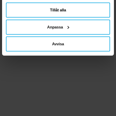
närsomhelst ändra ditt samtycke.
Tillåt alla
Anpassa
Avvisa