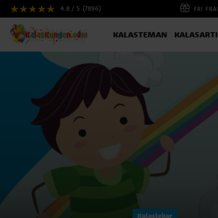
4.8 / 5
(7896)
FRI FR
KALASTEMAN
KALASART
Kalaslekar