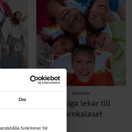
Kalaslekar
Om
ava
8 roliga lekar till
barnkalaset
andahålla funktioner för