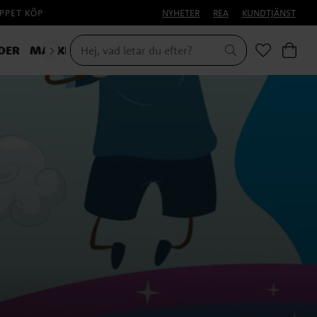
PPET KÖP
NYHETER
REA
KUNDTJÄNST
DER
MASKERAD