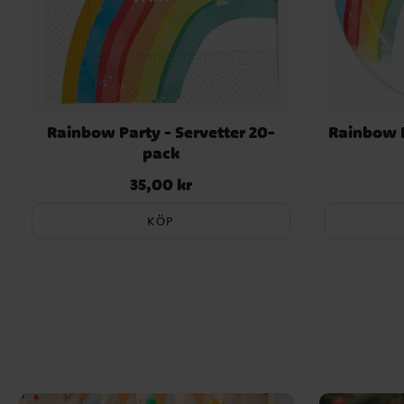
Rainbow Party - Servetter 20-
Rainbow P
pack
35,00 kr
Pris
:
35,00 kr
KÖP