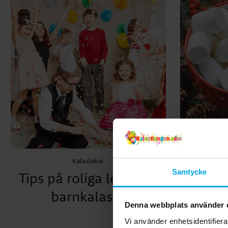
Kalaslekar
Samtycke
Tips på roliga lekar till
Mars
barnkalaset
Denna webbplats använder 
Vi använder enhetsidentifierar