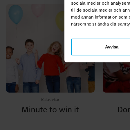
sociala medier och analysera 
till de sociala medier och a
med annan information som du 
närsomhelst ändra ditt samt
Avvisa
Kalaslekar
Minute to win it
Don