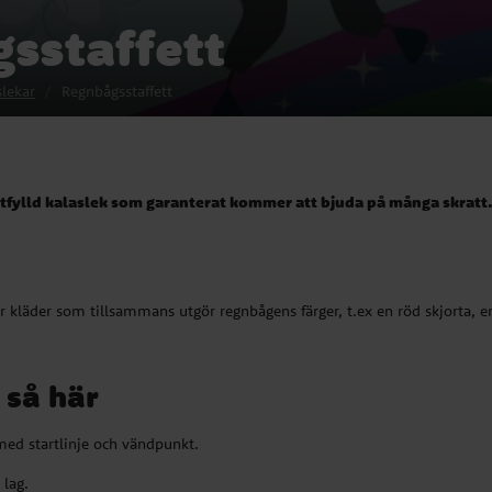
sstaffett
slekar
Regnbågsstaffett
rtfylld kalaslek som garanterat kommer att bjuda på många skratt. 
r kläder som tillsammans utgör regnbågens färger, t.ex en röd skjorta, 
l så här
ed startlinje och vändpunkt.
 lag.