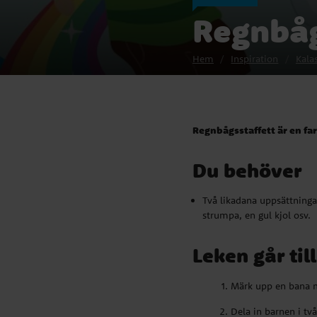
Regnbåg
Hem
Inspiration
Kala
Regnbågsstaffett är en fa
Du behöver
Två likadana uppsättninga
strumpa, en gul kjol osv.
Leken går til
Märk upp en bana m
Dela in barnen i två