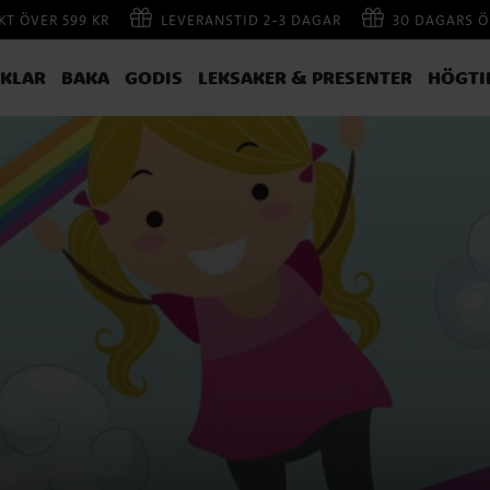
AKT ÖVER 599 KR
LEVERANSTID 2-3 DAGAR
30 DAGARS Ö
IKLAR
BAKA
GODIS
LEKSAKER & PRESENTER
HÖGTI