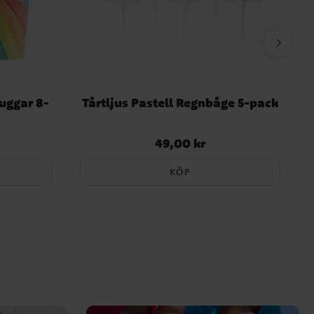
uggar 8-
Tårtljus Pastell Regnbåge 5-pack
49,00 kr
Pris
:
49,00 kr
KÖP