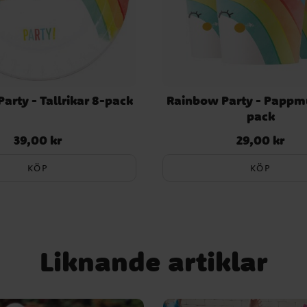
arty - Tallrikar 8-pack
Rainbow Party - Pappm
pack
39,00 kr
29,00 kr
Pris
:
39,00 kr
Pris
:
29,00 kr
KÖP
KÖP
Liknande artiklar