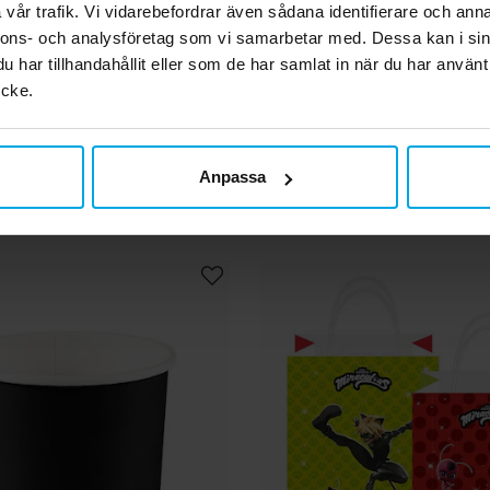
vår trafik. Vi vidarebefordrar även sådana identifierare och anna
nnons- och analysföretag som vi samarbetar med. Dessa kan i sin
räknivar 8-pack
Trägafflar 8-pa
har tillhandahållit eller som de har samlat in när du har använt
ycke.
19,00 kr
19,00 kr
Pris
:
19,00 kr
Pris
:
19,00 kr
KÖP
KÖP
Anpassa
2