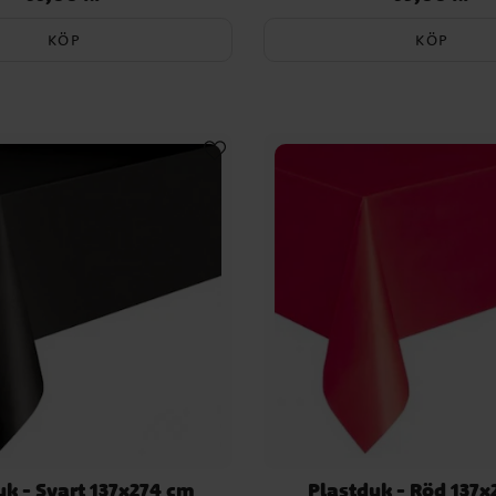
KÖP
KÖP
uk - Svart 137x274 cm
Plastduk - Röd 137