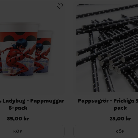
este i Paris. När ondska
ll Cat Noir och tillsammans
th.
s Ladybug - Pappmuggar
Pappsugrör - Prickiga 
8-pack
pack
39,00 kr
25,00 kr
Pris
:
39,00 kr
Pris
:
25,00 kr
KÖP
KÖP