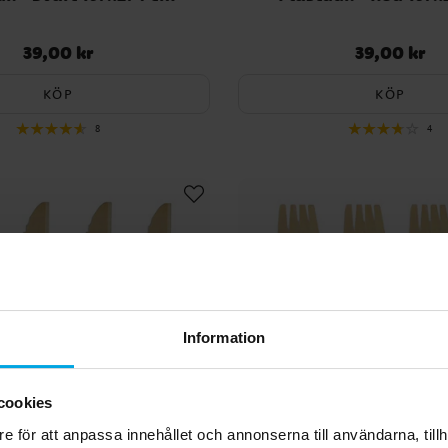
39,00 kr
39,00 kr
Pris
:
39,00 kr
Pris
:
39,00 kr
KÖP
KÖP
8
4
Information
cookies
e för att anpassa innehållet och annonserna till användarna, tillh