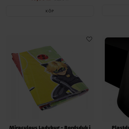
59,00 kr
KÖP
Miraculous Ladybug - Bordsduk i
Plastd