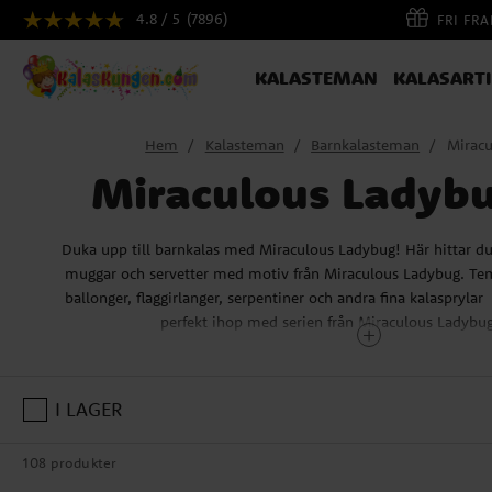
4.8 / 5
(7896)
FRI FR
KALASTEMAN
KALASART
Hem
Kalasteman
Barnkalasteman
Miracu
Miraculous Ladybu
Duka upp till barnkalas med Miraculous Ladybug! Här hittar du k
muggar och servetter med motiv från Miraculous Ladybug. Te
ballonger, flaggirlanger, serpentiner och andra fina kalasprylar
perfekt ihop med serien från Miraculous Ladybu
Vem är Miracolous La
I LAGER
Miraculous: Ladybug & Cat Noir på äventyr, är en fransk anime
108 produkter
samarbete med franska, italienska, japanska och sydkoreanska an