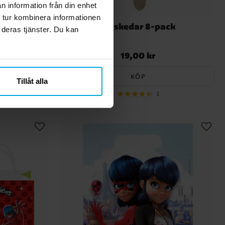
n information från din enhet
 tur kombinera informationen
ck
Träskedar 8-pack
 deras tjänster. Du kan
19,00 kr
Pris
:
19,00 kr
KÖP
Tillåt alla
2