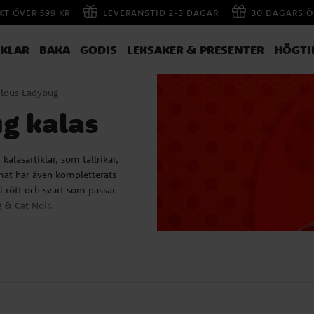
AKT ÖVER 599 KR
LEVERANSTID 2-3 DAGAR
30 DAGARS Ö
IKLAR
BAKA
GODIS
LEKSAKER & PRESENTER
HÖGTI
lous Ladybug
g kalas
alasartiklar, som tallrikar,
mat har även kompletterats
 i rött och svart som passar
g & Cat Noir.
dybug?
rad serie som producerats i
imeringsstudios. I serien får