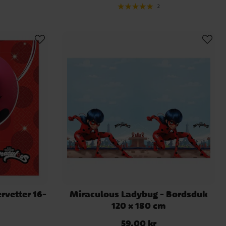
2
rvetter 16-
Miraculous Ladybug - Bordsduk
120 x 180 cm
59,00 kr
Pris
:
59,00 kr