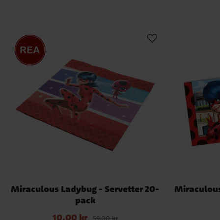
Miraculous Ladybug - Servetter 20-
Miraculous
pack
10,00 kr
Nuvarande pris
:
10,00 kr
Tidigare pris
:
59,00 kr