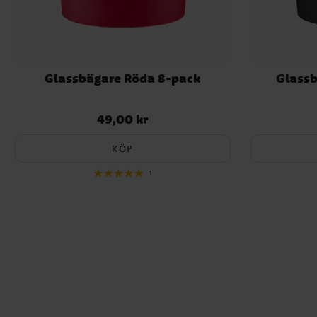
Glassbägare Röda 8-pack
Glassb
49,00 kr
Pris
:
49,00 kr
KÖP
1