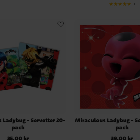
1
 Ladybug - Servetter 20-
Miraculous Ladybug - Se
pack
pack
35,00 kr
39,00 kr
Pris
:
35,00 kr
Pris
:
39,00 kr