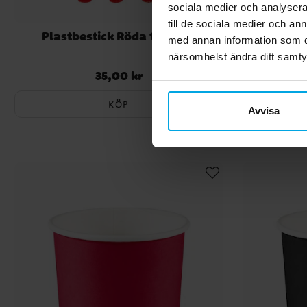
sociala medier och analysera 
till de sociala medier och a
Plastbestick Röda 18-pack
T
med annan information som du 
närsomhelst ändra ditt samt
35,00 kr
Pris
:
35,00 kr
KÖP
Avvisa