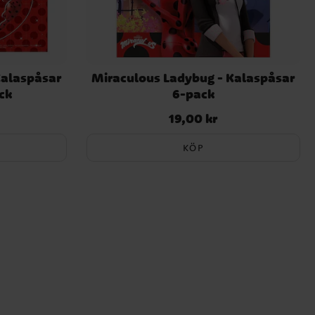
Kalaspåsar
Miraculous Ladybug - Kalaspåsar
ck
6-pack
19,00 kr
Pris
:
19,00 kr
KÖP