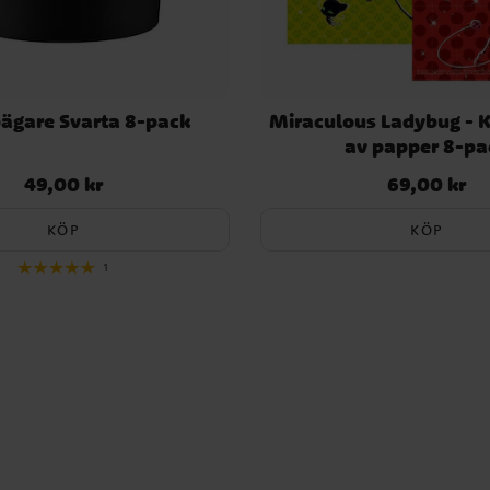
ägare Svarta 8-pack
Miraculous Ladybug - 
av papper 8-pa
49,00 kr
69,00 kr
Pris
:
49,00 kr
Pris
:
69,00 kr
KÖP
KÖP
1