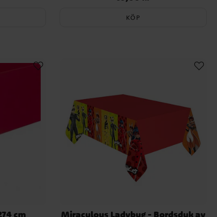
KÖP
x274 cm
Miraculous Ladybug - Bordsduk av