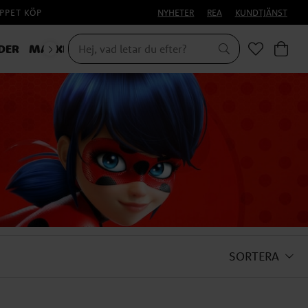
PPET KÖP
NYHETER
REA
KUNDTJÄNST
DER
MASKERAD
HALLOWEEN
SORTERA