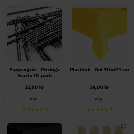
Pappsugrör - Prickiga
Plastduk - Gul 137x274 cm
Svarta 10-pack
25,00 kr
39,00 kr
Pris
:
25,00 kr
Pris
:
39,00 kr
KÖP
KÖP
1
3