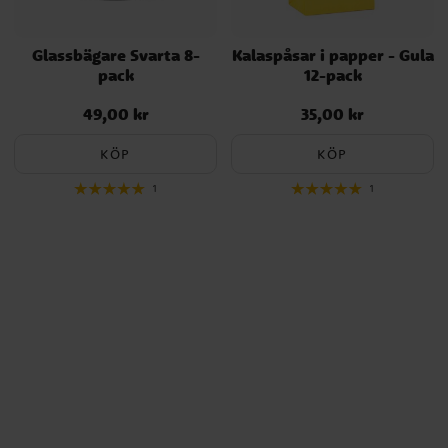
Glassbägare Svarta 8-
Kalaspåsar i papper - Gula
pack
12-pack
49,00 kr
35,00 kr
Pris
:
49,00 kr
Pris
:
35,00 kr
KÖP
KÖP
1
1