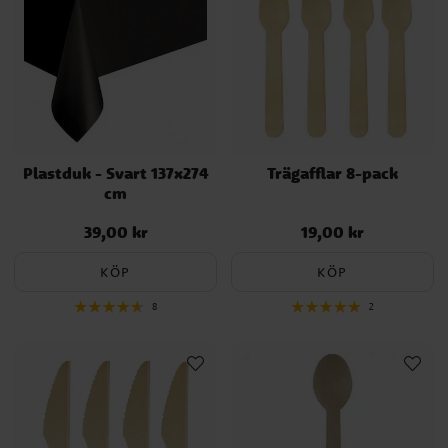
Plastduk - Svart 137x274
Trägafflar 8-pack
cm
39,00 kr
19,00 kr
Pris
:
39,00 kr
Pris
:
19,00 kr
KÖP
KÖP
8
2