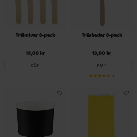
Träknivar 8-pack
Träskedar 8-pack
19,00 kr
19,00 kr
Pris
:
19,00 kr
Pris
:
19,00 kr
KÖP
KÖP
2