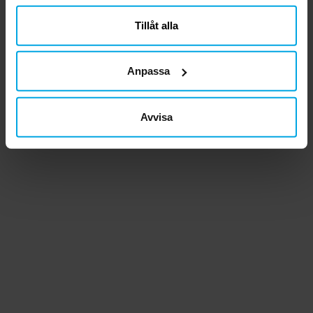
närsomhelst ändra ditt samtycke.
Tillåt alla
Anpassa
Avvisa