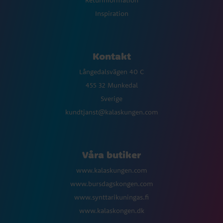
Returinformation
Inspiration
Kontakt
Långedalsvägen 40 C
455 32 Munkedal
Sverige
kundtjanst@kalaskungen.com
Våra butiker
www.kalaskungen.com
www.bursdagskongen.com
www.synttarikuningas.fi
www.kalaskongen.dk