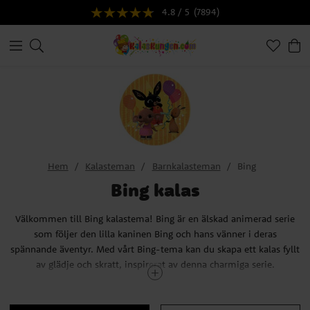
4.8 / 5
(7894)
Hem
Kalasteman
Barnkalasteman
Bing
Bing kalas
Välkommen till Bing kalastema! Bing är en älskad animerad serie
som följer den lilla kaninen Bing och hans vänner i deras
spännande äventyr. Med vårt Bing-tema kan du skapa ett kalas fyllt
av glädje och skratt, inspirerat av denna charmiga serie.
Utforska vårt breda sortiment av Bing dekorationer och
kalastillbehör som kommer att göra ditt kalas extra speciellt. Skapa