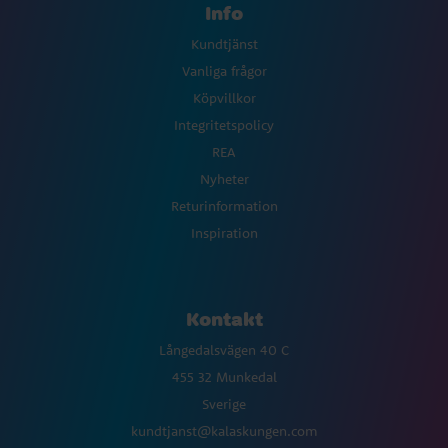
Info
Kundtjänst
Vanliga frågor
Köpvillkor
Integritetspolicy
REA
Nyheter
Returinformation
Inspiration
Kontakt
Långedalsvägen 40 C
455 32 Munkedal
Sverige
kundtjanst@kalaskungen.com