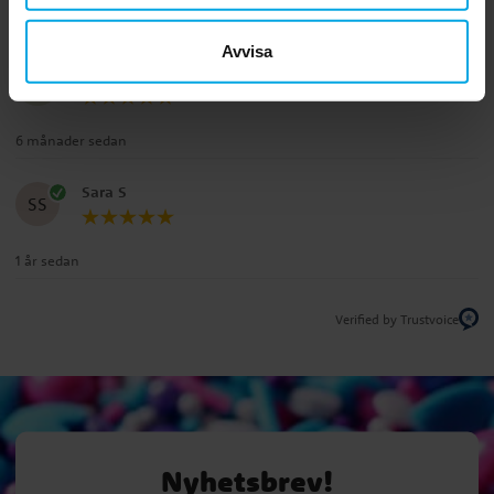
Recensioner (2)
Avvisa
Melissa
M
6 månader sedan
Sara S
SS
1 år sedan
Verified by Trustvoice
Nyhetsbrev!