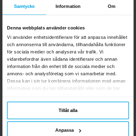
Samtycke
Information
Om
Denna webbplats använder cookies
Vi använder enhetsidentifierare för att anpassa innehållet
och annonserna till användarna, tillhandahålla funktioner
Träskedar 8-pack
Tårtljus Guldkrona,
för sociala medier och analysera vår trafik. Vi
Ljusblå siffra 0-9
vidarebefordrar även sådana identifierare och annan
information från din enhet till de sociala medier och
19,00 kr
29,00 kr
Pris
:
19,00 kr
Pris
:
29,00 kr
annons- och analysföretag som vi samarbetar med.
KÖP
GÅ TILL
Dessa kan i sin tur kombinera informationen med annan
information som du har tillhandahållit eller som de har
samlat in när du har använt deras tjänster. Du kan
5.0
närsomhelst ändra ditt samtycke.
5
☆
4
☆
Tillåt alla
3
☆
2
☆
1
☆
2 betyg
Anpassa