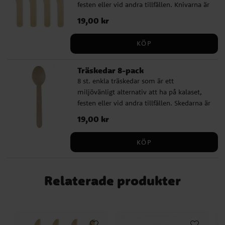
festen eller vid andra tillfällen. Knivarna är
Cat Party
Fortnite - Battle Royal
Birthday Bear
ca 16 cm långa.
Woodland Animals
Stylish Swan
Botanical Baby
Pris
19,00 kr
:
19,00 kr
Fordon
Narwhal Party
Baby Shark
Ice Cream Party
LEGO Ninjago
Koala
KÖP
Rainbow Party
Panda
Blues Clues
Emil Kalas
Bing
Encanto
Teddybjörn Babyshower
Träskedar 8-pack
8 st. enkla träskedar som är ett
miljövänligt alternativ att ha på kalaset,
festen eller vid andra tillfällen. Skedarna är
ca 16 cm långa.
Pris
19,00 kr
:
19,00 kr
KÖP
Relaterade produkter