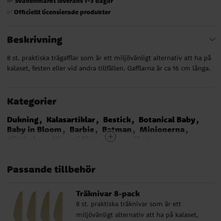
Svanenmärkt leverans 1-3 dagar
🌱
Officiellt licensierade produkter
✅
Beskrivning
8 st. praktiska trägafflar som är ett miljövänligt alternativ att ha på
kalaset, festen eller vid andra tillfällen. Gafflarna är ca 16 cm långa.
Kategorier
Dukning
Kalasartiklar
Bestick
Botanical Baby
Baby in Bloom
Barbie
Batman
Minionerna
Hästkalas
Mimmi Pigg
Musse Pigg
My Little Pony
Pirattema
Prinsessor Kalas
Safaritema
Star Wars
Super Mario Bros
Polis
Passande tillbehör
Disco
Unicorn - Enhörning
Brandman Sam
Traktor och Bondgård
Emoji
LEGO City
Flying Balloons
Pyjamashjältarna
Harry Potter
Träknivar 8-pack
Miraculous Ladybug
LOL Surprise
Babblarna
8 st. praktiska träknivar som är ett
Pippi Långstrump
Sjöjungfru - Mermaid
miljövänligt alternativ att ha på kalaset,
Ditsy Floral
Gaming Party
Fjärilskalas
Dog Party