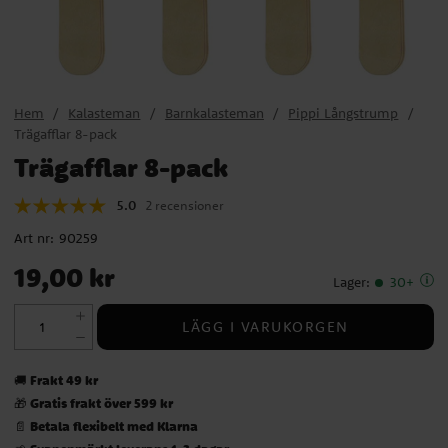
Hem
Kalasteman
Barnkalasteman
Pippi Långstrump
Trägafflar 8-pack
Trägafflar 8-pack
5.0
2 recensioner
Art nr:
90259
Pris
:
19,00 kr
19,00 kr
Lager
:
30+
LÄGG I VARUKORGEN
Frakt 49 kr
🚚
Gratis frakt över 599 kr
🎁
Betala flexibelt med Klarna
📄