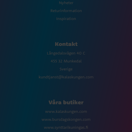
Nyheter
Returinformation
Inspiration
Kontakt
Långedalsvägen 40 C
455 32 Munkedal
Sverige
kundtjanst@kalaskungen.com
Våra butiker
www.kalaskungen.com
www.bursdagskongen.com
www.synttarikuningas.fi