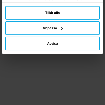
samlat in när du har använt deras tjänster. Du kan
närsomhelst ändra ditt samtycke.
Tillåt alla
Anpassa
Avvisa