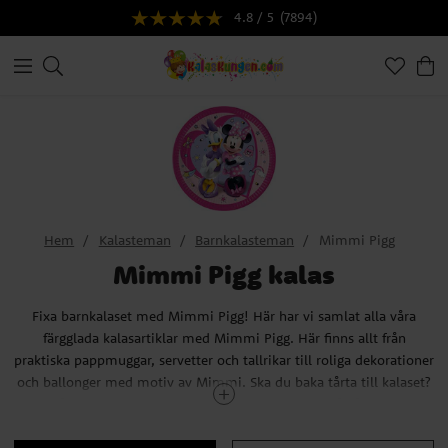
4.8 / 5
(7894)
Hem
Kalasteman
Barnkalasteman
Mimmi Pigg
Mimmi Pigg kalas
Fixa barnkalaset med Mimmi Pigg!
Här har vi samlat alla våra
färgglada kalasartiklar med Mimmi Pigg. Här finns allt från
praktiska pappmuggar, servetter och tallrikar till roliga dekorationer
och ballonger med motiv av Mimmi. Ska du baka tårta till kalaset?
Då rekommenderar vi att du tar en extra titt på våra fina
tårtdekorationer och tårtbilder med Mimmi Pigg.