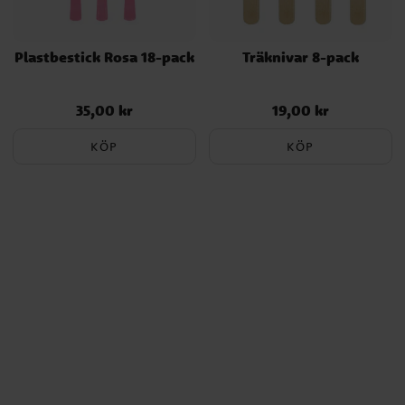
Plastbestick Rosa 18-pack
Träknivar 8-pack
35,00 kr
19,00 kr
Pris
:
35,00 kr
Pris
:
19,00 kr
KÖP
KÖP