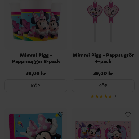
Mimmi Pigg -
Mimmi Pigg - Pappsugrör
Pappmuggar 8-pack
4-pack
39,00 kr
29,00 kr
Pris
:
39,00 kr
Pris
:
29,00 kr
KÖP
KÖP
1