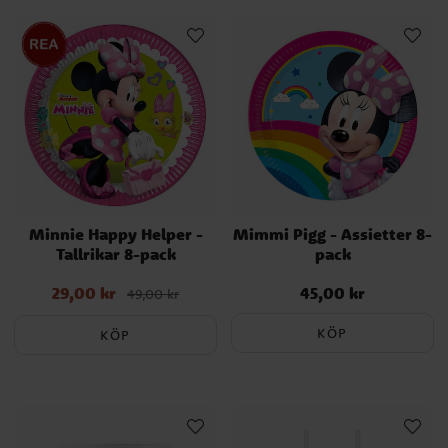
Minnie Happy Helper -
Mimmi Pigg - Assietter 8-
Tallrikar 8-pack
pack
29,00 kr
45,00 kr
Nuvarande pris
:
Pris
:
45,00 kr
49,00 kr
29,00 kr
Tidigare pris
:
49,00 kr
KÖP
KÖP