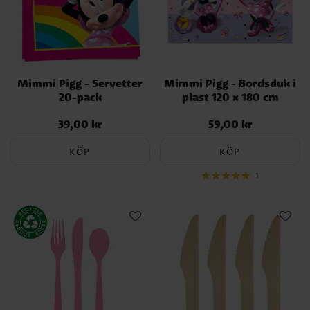
Mimmi Pigg - Servetter
Mimmi Pigg - Bordsduk i
20-pack
plast 120 x 180 cm
39,00 kr
59,00 kr
Pris
:
39,00 kr
Pris
:
59,00 kr
KÖP
KÖP
1