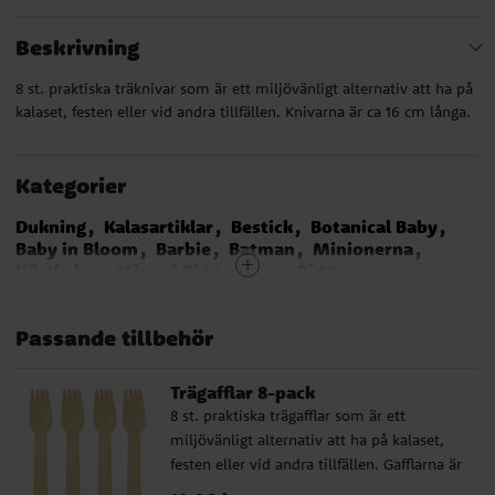
Beskrivning
8 st. praktiska träknivar som är ett miljövänligt alternativ att ha på
kalaset, festen eller vid andra tillfällen. Knivarna är ca 16 cm långa.
Kategorier
Dukning
Kalasartiklar
Bestick
Botanical Baby
Baby in Bloom
Barbie
Batman
Minionerna
Hästkalas
Mimmi Pigg
Musse Pigg
My Little Pony
Pirattema
Prinsessor Kalas
Safaritema
Star Wars
Super Mario Bros
Polis
Passande tillbehör
Disco
Unicorn - Enhörning
Brandman Sam
Traktor och Bondgård
Emoji
LEGO City
Flying Balloons
Pyjamashjältarna
Harry Potter
Trägafflar 8-pack
Miraculous Ladybug
LOL Surprise
8 st. praktiska trägafflar som är ett
Pippi Långstrump
Sjöjungfru - Mermaid
miljövänligt alternativ att ha på kalaset,
Ditsy Floral
Gaming Party
Dog Party
Cat Party
festen eller vid andra tillfällen. Gafflarna är
Fortnite - Battle Royal
Birthday Bear
ca 16 cm långa.
Woodland Animals
Stylish Swan
Fordon