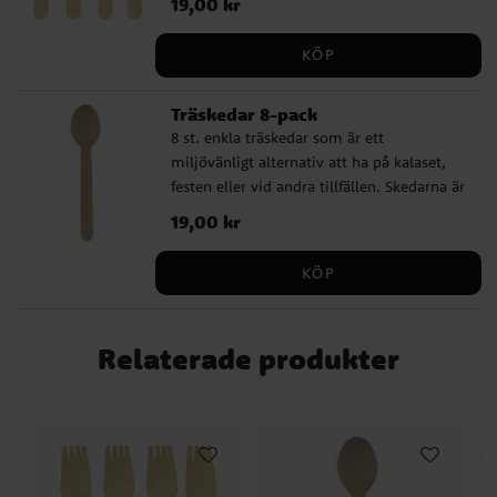
Pris
19,00 kr
:
19,00 kr
Narwhal Party
Baby Shark
Ice Cream Party
LEGO Ninjago
Koala
Rainbow Party
Panda
KÖP
Blues Clues
Teddybjörn Babyshower
Babblarna
Fjärilskalas
Botanical Baby
Emil Kalas
Bing
Encanto
Träskedar 8-pack
8 st. enkla träskedar som är ett
miljövänligt alternativ att ha på kalaset,
festen eller vid andra tillfällen. Skedarna är
ca 16 cm långa.
Pris
19,00 kr
:
19,00 kr
KÖP
Relaterade produkter