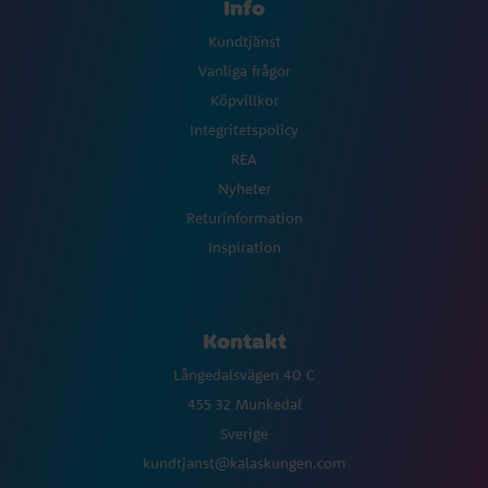
Info
Kundtjänst
Vanliga frågor
Köpvillkor
Integritetspolicy
REA
Nyheter
Returinformation
Inspiration
Kontakt
Långedalsvägen 40 C
455 32 Munkedal
Sverige
kundtjanst@kalaskungen.com