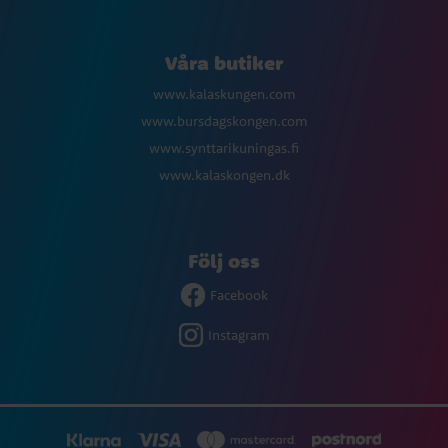
Våra butiker
www.kalaskungen.com
www.bursdagskongen.com
www.synttarikuningas.fi
www.kalaskongen.dk
Följ oss
Facebook
Instagram