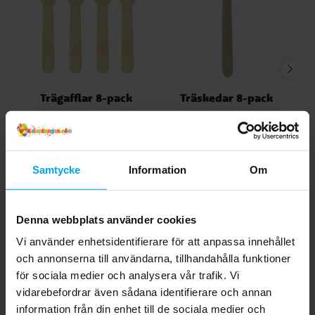
Trägafflar 8-pack
Träskedar 8-pack
19,00 kr
19,00 kr
Pris
:
19,00 kr
Pris
:
19,00 kr
KÖP
KÖP
Samtycke
Information
Om
Andra köpte även
Denna webbplats använder cookies
Vi använder enhetsidentifierare för att anpassa innehållet
och annonserna till användarna, tillhandahålla funktioner
för sociala medier och analysera vår trafik. Vi
vidarebefordrar även sådana identifierare och annan
information från din enhet till de sociala medier och