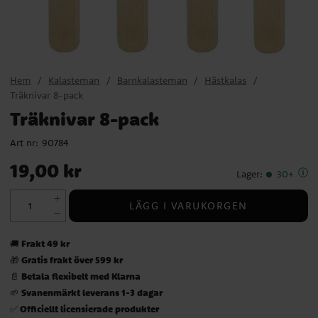
Hem
Kalasteman
Barnkalasteman
Hästkalas
Träknivar 8-pack
Träknivar 8-pack
Art nr:
90784
Pris
:
19,00 kr
19,00 kr
Lager
:
30+
LÄGG I VARUKORGEN
Frakt 49 kr
🚚
Gratis frakt över 599 kr
🎁
Betala flexibelt med Klarna
📄
Svanenmärkt leverans 1-3 dagar
🌱
Officiellt licensierade produkter
✅