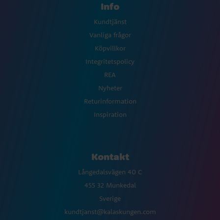
Info
Kundtjänst
Vanliga frågor
Köpvillkor
Integritetspolicy
REA
Nyheter
Returinformation
Inspiration
Kontakt
Långedalsvägen 40 C
455 32 Munkedal
Sverige
kundtjanst@kalaskungen.com