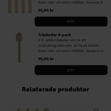
festen eller vid andra tillfällen. Knivarna är
Cat Party
Fortnite - Battle Royal
Birthday Bear
ca 16 cm långa.
Woodland Animals
Stylish Swan
Botanical Baby
Pris
19,00 kr
:
19,00 kr
Fordon
Narwhal Party
Baby Shark
Ice Cream Party
LEGO Ninjago
Koala
KÖP
Rainbow Party
Panda
Blues Clues
Emil Kalas
Bing
Encanto
Teddybjörn Babyshower
Träskedar 8-pack
8 st. enkla träskedar som är ett
miljövänligt alternativ att ha på kalaset,
festen eller vid andra tillfällen. Skedarna är
ca 16 cm långa.
Pris
19,00 kr
:
19,00 kr
KÖP
Relaterade produkter