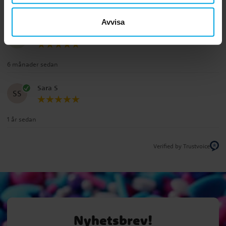
Recensioner (2)
Avvisa
Melissa
M
6 månader sedan
Sara S
SS
1 år sedan
Verified by Trustvoice
Nyhetsbrev!