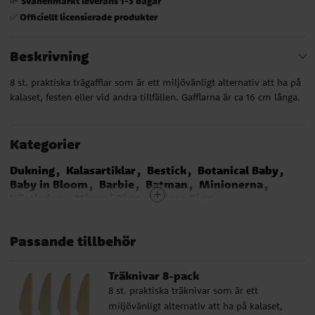
Svanenmärkt leverans 1-3 dagar
🌱
Officiellt licensierade produkter
✅
Beskrivning
8 st. praktiska trägafflar som är ett miljövänligt alternativ att ha på
kalaset, festen eller vid andra tillfällen. Gafflarna är ca 16 cm långa.
Kategorier
Dukning
Kalasartiklar
Bestick
Botanical Baby
Baby in Bloom
Barbie
Batman
Minionerna
Hästkalas
Mimmi Pigg
Musse Pigg
My Little Pony
Pirattema
Prinsessor Kalas
Safaritema
Star Wars
Super Mario Bros
Polis
Passande tillbehör
Disco
Unicorn - Enhörning
Brandman Sam
Traktor och Bondgård
Emoji
LEGO City
Flying Balloons
Pyjamashjältarna
Harry Potter
Träknivar 8-pack
Miraculous Ladybug
LOL Surprise
Babblarna
8 st. praktiska träknivar som är ett
Pippi Långstrump
Sjöjungfru - Mermaid
miljövänligt alternativ att ha på kalaset,
Ditsy Floral
Gaming Party
Fjärilskalas
Dog Party