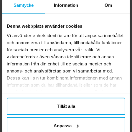
Samtycke
Information
Om
Denna webbplats använder cookies
Vi använder enhetsidentifierare för att anpassa innehållet
och annonserna till användarna, tillhandahålla funktioner
Träskedar 8-pack
Tårtljus Guldkrona,
för sociala medier och analysera vår trafik. Vi
Ljusblå siffra 0-9
vidarebefordrar även sådana identifierare och annan
information från din enhet till de sociala medier och
19,00 kr
29,00 kr
Pris
:
19,00 kr
Pris
:
29,00 kr
annons- och analysföretag som vi samarbetar med.
KÖP
GÅ TILL
Dessa kan i sin tur kombinera informationen med annan
information som du har tillhandahållit eller som de har
samlat in när du har använt deras tjänster. Du kan
5.0
närsomhelst ändra ditt samtycke.
5
☆
4
☆
Tillåt alla
3
☆
2
☆
1
☆
2 betyg
Anpassa