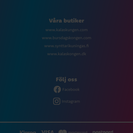
Våra butiker
www.kalaskungen.com
www.bursdagskongen.com
www.synttarikuningas.fi
www.kalaskongen.dk
Följ oss
Facebook
Instagram