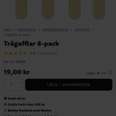
Hem
Kalasteman
Barnkalasteman
Dog Party
Trägafflar 8-pack
Trägafflar 8-pack
5.0
2 recensioner
Art nr:
90259
Pris
:
19,00 kr
19,00 kr
Lager
:
30+
LÄGG I VARUKORGEN
Frakt 49 kr
🚚
Gratis frakt över 599 kr
🎁
Betala flexibelt med Klarna
📄