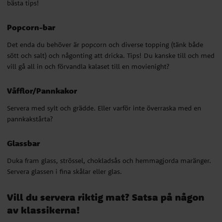
bästa tips!
Servera med sylt och grädde. Eller varför inte överraska med en
Popcorn-bar
pannkakstårta?
Det enda du behöver är popcorn och diverse topping (tänk både
Glassbar
sött och salt) och någonting att dricka. Tips! Du kanske till och med
vill gå all in och förvandla kalaset till en movienight?
Duka fram glass, strössel, chokladsås och hemmagjorda maränger.
Servera glassen i fina skålar eller glas.
Våfflor/Pannkakor
Vill du servera riktig mat? Satsa på någon
Servera med sylt och grädde. Eller varför inte överraska med en
av klassikerna!
pannkakstårta?
Glassbar
Hamburgertallrik
Duka fram glass, strössel, chokladsås och hemmagjorda maränger.
En klassiker som de flesta barn älskar!
Servera glassen i fina skålar eller glas.
Korv med bröd
Vill du servera riktig mat? Satsa på någon
Det blir nästan in enklare än såhär!
av klassikerna!