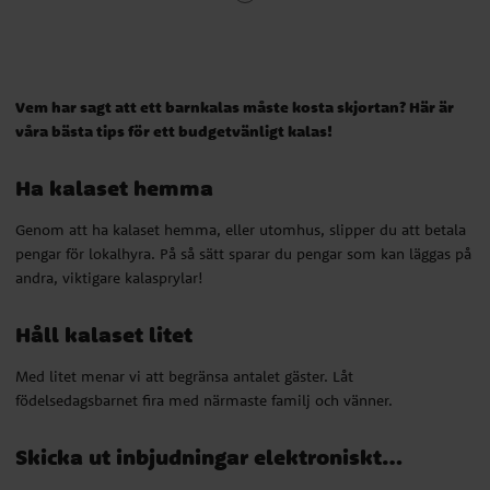
Genom att ha kalaset hemma, eller utomhus, slipper du att betala
pengar för lokalhyra. På så sätt sparar du pengar som kan läggas på
andra, viktigare kalasprylar!
Vem har sagt att ett barnkalas måste kosta skjortan? Här är
Håll kalaset litet
våra bästa tips för ett budgetvänligt kalas!
Med litet menar vi att begränsa antalet gäster. Låt
Ha kalaset hemma
födelsedagsbarnet fira med närmaste familj och vänner.
Genom att ha kalaset hemma, eller utomhus, slipper du att betala
Skicka ut inbjudningar elektroniskt…
pengar för lokalhyra. På så sätt sparar du pengar som kan läggas på
andra, viktigare kalasprylar!
Kan låta tråkigt, men det viktigaste är ju faktiskt att gästerna vet
när dom ska komma. SMS brukar vara smidigast, men även e-post
Håll kalaset litet
kan funka.
Med litet menar vi att begränsa antalet gäster. Låt
... eller låt barnen göra egna
födelsedagsbarnet fira med närmaste familj och vänner.
inbjudningskort
Skicka ut inbjudningar elektroniskt…
Tycker du ändå att det känns tråkigt att skicka ut inbjudningarna