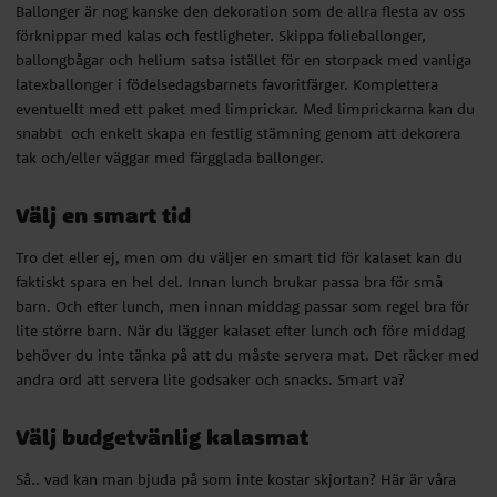
Välj en smart tid
Ballonger är nog kanske den dekoration som de allra flesta av oss
förknippar med kalas och festligheter. Skippa folieballonger,
Tro det eller ej, men om du väljer en smart tid för kalaset kan du
ballongbågar och helium satsa istället för en storpack med vanliga
faktiskt spara en hel del. Innan lunch brukar passa bra för små
latexballonger i födelsedagsbarnets favoritfärger. Komplettera
barn. Och efter lunch, men innan middag passar som regel bra för
eventuellt med ett paket med limprickar. Med limprickarna kan du
lite större barn. När du lägger kalaset efter lunch och före middag
snabbt och enkelt skapa en festlig stämning genom att dekorera
behöver du inte tänka på att du måste servera mat. Det räcker med
tak och/eller väggar med färgglada ballonger.
andra ord att servera lite godsaker och snacks. Smart va?
Välj en smart tid
Välj budgetvänlig kalasmat
Tro det eller ej, men om du väljer en smart tid för kalaset kan du
Så.. vad kan man bjuda på som inte kostar skjortan? Här är våra
faktiskt spara en hel del. Innan lunch brukar passa bra för små
bästa tips!
barn. Och efter lunch, men innan middag passar som regel bra för
lite större barn. När du lägger kalaset efter lunch och före middag
Popcorn-bar
behöver du inte tänka på att du måste servera mat. Det räcker med
andra ord att servera lite godsaker och snacks. Smart va?
Det enda du behöver är popcorn och diverse topping (tänk både
sött och salt) och någonting att dricka. Tips! Du kanske till och med
Välj budgetvänlig kalasmat
vill gå all in och förvandla kalaset till en movienight?
Så.. vad kan man bjuda på som inte kostar skjortan? Här är våra
Våfflor/Pannkakor