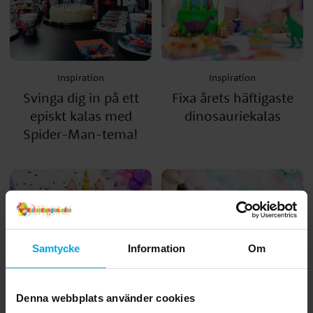
Inspiration
Inspiration
Svinga dig in på ett
Fixa årets häftigaste
episkt kalas med
dinosauriekalas
Spider-Man-tema!
Samtycke
Information
Om
Denna webbplats använder cookies