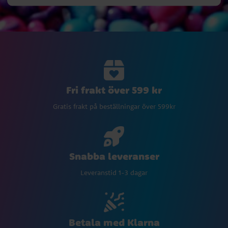
Fri frakt över 599 kr
Gratis frakt på beställningar över 599kr
Snabba leveranser
Leveranstid 1-3 dagar
Betala med Klarna