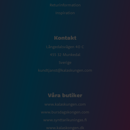
Returinformation
Inspiration
Kontakt
Långedalsvägen 40 C
455 32 Munkedal
Sverige
kundtjanst@kalaskungen.com
Våra butiker
www.kalaskungen.com
www.bursdagskongen.com
www.synttarikuningas.fi
www.kalaskongen.dk