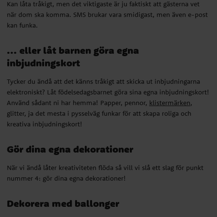
elektroniskt? Låt födelsedagsbarnet göra sina egna inbjudningskort!
Kan låta tråkigt, men det viktigaste är ju faktiskt att gästerna vet
Använd sådant ni har hemma! Papper, pennor,
klistermärken
,
när dom ska komma. SMS brukar vara smidigast, men även e-post
glitter, ja det mesta i pysselväg funkar för att skapa roliga och
kan funka.
kreativa inbjudningskort!
... eller låt barnen göra egna
Gör dina egna dekorationer
inbjudningskort
När vi ändå låter kreativiteten flöda så vill vi slå ett slag för punkt
Tycker du ändå att det känns tråkigt att skicka ut inbjudningarna
nummer 4: gör dina egna dekorationer!
elektroniskt? Låt födelsedagsbarnet göra sina egna inbjudningskort!
Använd sådant ni har hemma! Papper, pennor,
klistermärken
,
Dekorera med ballonger
glitter, ja det mesta i pysselväg funkar för att skapa roliga och
kreativa inbjudningskort!
Ballonger är nog kanske den dekoration som de allra flesta av oss
förknippar med kalas och festligheter. Skippa folieballonger,
Gör dina egna dekorationer
ballongbågar och helium satsa istället för en storpack med vanliga
latexballonger i födelsedagsbarnets favoritfärger. Komplettera
När vi ändå låter kreativiteten flöda så vill vi slå ett slag för punkt
eventuellt med ett paket med limprickar. Med limprickarna kan du
nummer 4: gör dina egna dekorationer!
snabbt och enkelt skapa en festlig stämning genom att dekorera
tak och/eller väggar med färgglada ballonger.
Dekorera med ballonger