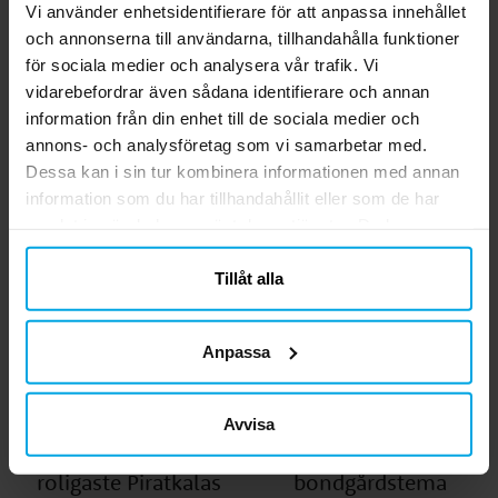
Vi använder enhetsidentifierare för att anpassa innehållet
Inspiration
Inspiration
och annonserna till användarna, tillhandahålla funktioner
Så här skapar du ett
Vanliga frågor & svar
för sociala medier och analysera vår trafik. Vi
magiskt Unicorn Kalas
om Gender Reveal
vidarebefordrar även sådana identifierare och annan
Party
information från din enhet till de sociala medier och
annons- och analysföretag som vi samarbetar med.
Dessa kan i sin tur kombinera informationen med annan
information som du har tillhandahållit eller som de har
samlat in när du har använt deras tjänster. Du kan
närsomhelst ändra ditt samtycke.
Tillåt alla
Anpassa
Inspiration
Inspiration
Avvisa
Så här fixar du tidernas
Tips till kalaset med
roligaste Piratkalas
bondgårdstema