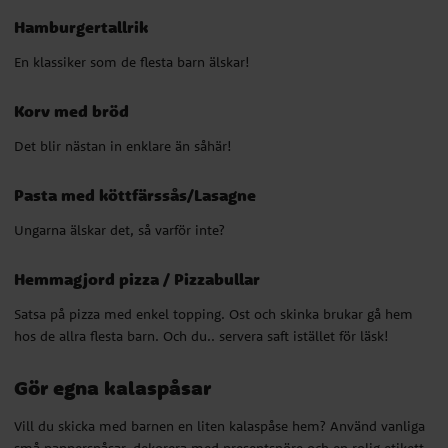
Pasta med köttfärssås/Lasagne
Hamburgertallrik
Ungarna älskar det, så varför inte?
En klassiker som de flesta barn älskar!
Hemmagjord pizza / Pizzabullar
Korv med bröd
Satsa på pizza med enkel topping. Ost och skinka brukar gå hem
Det blir nästan in enklare än såhär!
hos de allra flesta barn. Och du.. servera saft istället för läsk!
Pasta med köttfärssås/Lasagne
Gör egna kalaspåsar
Ungarna älskar det, så varför inte?
Vill du skicka med barnen en liten kalaspåse hem? Använd vanliga
små papperspåsar, dekorera med presentsnöre och en rolig etikett
Hemmagjord pizza / Pizzabullar
eller ett roligt kort med barnets namn. Köp sedan lösgodis och
fördela i påsarna. Mycket billigare än att köpa färdiga kalaspåsar!
Satsa på pizza med enkel topping. Ost och skinka brukar gå hem
hos de allra flesta barn. Och du.. servera saft istället för läsk!
Fördela inköpen och handla kalasprylar på
REA
Gör egna kalaspåsar
Det säger sig självt att REA är lika med billigare kalasprylar. Så håll
Vill du skicka med barnen en liten kalaspåse hem? Använd vanliga
utkik på REAn! Och du… ett sista tips. Om du har möjlighet, försök