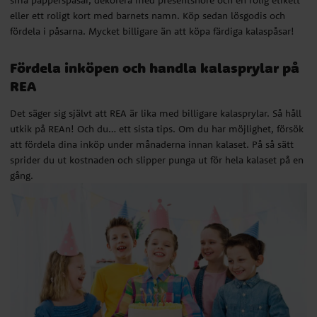
små papperspåsar, dekorera med presentsnöre och en rolig etikett
att fördela dina inköp under månaderna innan kalaset. På så sätt
eller ett roligt kort med barnets namn. Köp sedan lösgodis och
sprider du ut kostnaden och slipper punga ut för hela kalaset på en
fördela i påsarna. Mycket billigare än att köpa färdiga kalaspåsar!
gång.
Fördela inköpen och handla kalasprylar på
REA
Det säger sig självt att REA är lika med billigare kalasprylar. Så håll
utkik på REAn! Och du… ett sista tips. Om du har möjlighet, försök
att fördela dina inköp under månaderna innan kalaset. På så sätt
sprider du ut kostnaden och slipper punga ut för hela kalaset på en
gång.