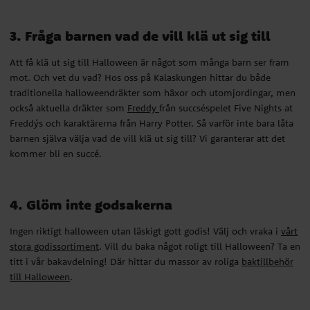
3. Fråga barnen vad de vill klä ut sig till
Att få klä ut sig till Halloween är något som många barn ser fram
mot. Och vet du vad? Hos oss på Kalaskungen hittar du både
traditionella halloweendräkter som häxor och utomjordingar, men
också aktuella dräkter som
Freddy
från succséspelet Five Nights at
Freddýs och karaktärerna från Harry Potter. Så varför inte bara låta
barnen själva välja vad de vill klä ut sig till? Vi garanterar att det
kommer bli en succé.
4. Glöm inte godsakerna
Ingen riktigt halloween utan läskigt gott godis! Välj och vraka i
vårt
stora godissortiment
. Vill du baka något roligt till Halloween? Ta en
titt i vår bakavdelning! Där hittar du massor av roliga
baktillbehör
till Halloween
.