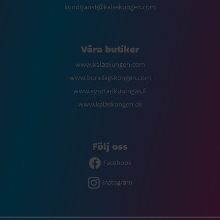
kundtjanst@kalaskungen.com
Våra butiker
www.kalaskungen.com
www.bursdagskongen.com
www.synttarikuningas.fi
www.kalaskongen.dk
Följ oss
Facebook
Instagram