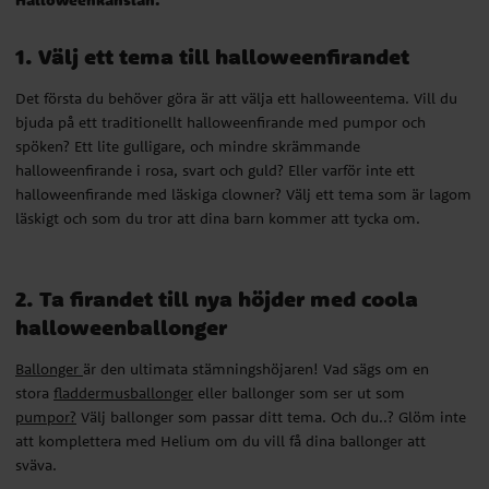
Halloweenkänslan.
1. Välj ett tema till halloweenfirandet
Det första du behöver göra är att välja ett halloweentema. Vill du
bjuda på ett traditionellt halloweenfirande med pumpor och
spöken? Ett lite gulligare, och mindre skrämmande
halloweenfirande i rosa, svart och guld? Eller varför inte ett
halloweenfirande med läskiga clowner? Välj ett tema som är lagom
läskigt och som du tror att dina barn kommer att tycka om.
2. Ta firandet till nya höjder med coola
halloweenballonger
Ballonger
är den ultimata stämningshöjaren! Vad sägs om en
stora
fladdermusballonger
eller ballonger som ser ut som
pumpor?
Välj ballonger som passar ditt tema. Och du..? Glöm inte
att komplettera med Helium om du vill få dina ballonger att
sväva.