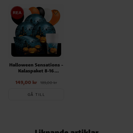
Halloween Sensations -
Kalaspaket 8-16
personer
149,00 kr
Nuvarande pris
:
189,00 kr
149,00 kr
Tidigare pris
:
189,00 kr
GÅ TILL
Liknande artiklar