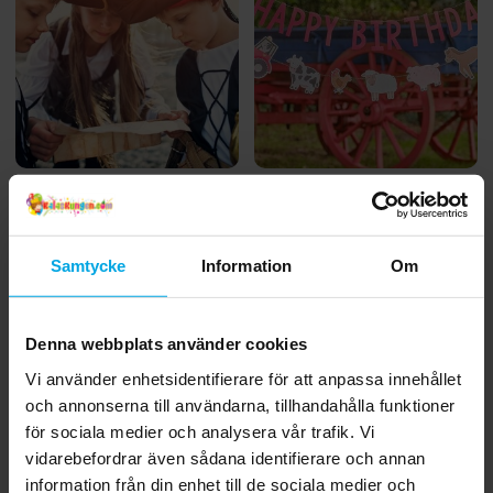
Inspiration
Inspiration
Så här fixar du tidernas
Tips till kalaset med
roligaste Piratkalas
bondgårdstema
Samtycke
Information
Om
Denna webbplats använder cookies
Vi använder enhetsidentifierare för att anpassa innehållet
och annonserna till användarna, tillhandahålla funktioner
för sociala medier och analysera vår trafik. Vi
vidarebefordrar även sådana identifierare och annan
information från din enhet till de sociala medier och