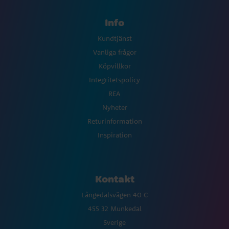
Info
Kundtjänst
Vanliga frågor
Köpvillkor
Integritetspolicy
REA
Nyheter
Returinformation
Inspiration
Kontakt
Långedalsvägen 40 C
455 32 Munkedal
Sverige