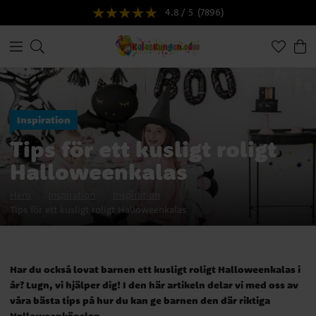
4.8 / 5
(7896)
Inspiration
Tips för ett kusligt roligt
Halloweenkalas
Hem
Inspiration
Inspiration
Tips för ett kusligt roligt Halloweenkalas
Har du också lovat barnen ett kusligt roligt Halloweenkalas i
år? Lugn, vi hjälper dig! I den här artikeln delar vi med oss av
våra bästa tips på hur du kan ge barnen den där riktiga