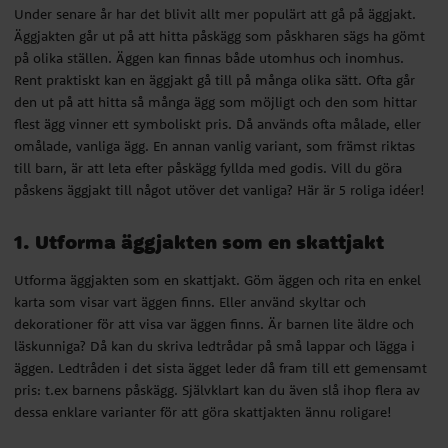
Under senare år har det blivit allt mer populärt att gå på äggjakt.
Äggjakten går ut på att hitta påskägg som påskharen sägs ha gömt
på olika ställen. Äggen kan finnas både utomhus och inomhus.
Rent praktiskt kan en äggjakt gå till på många olika sätt. Ofta går
den ut på att hitta så många ägg som möjligt och den som hittar
flest ägg vinner ett symboliskt pris. Då används ofta målade, eller
omålade, vanliga ägg. En annan vanlig variant, som främst riktas
till barn, är att leta efter påskägg fyllda med godis. Vill du göra
påskens äggjakt till något utöver det vanliga? Här är 5 roliga idéer!
1. Utforma äggjakten som en skattjakt
Utforma äggjakten som en skattjakt. Göm äggen och rita en enkel
karta som visar vart äggen finns. Eller använd skyltar och
dekorationer för att visa var äggen finns. Är barnen lite äldre och
läskunniga? Då kan du skriva ledtrådar på små lappar och lägga i
äggen. Ledtråden i det sista ägget leder då fram till ett gemensamt
pris: t.ex barnens påskägg. Självklart kan du även slå ihop flera av
dessa enklare varianter för att göra skattjakten ännu roligare!