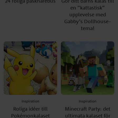
24 roliga påskharebus
Gör ditt barns kalas till
en ”kattastisk”
upplevelse med
Gabby’s Dollhouse-
tema!
Inspiration
Inspiration
Roliga idéer till
Minecraft Party: det
Pokémonkalaset
ultimata kalaset för