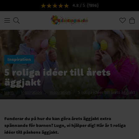
4.8 / 5
(7896)
Inspiration
5 roliga idéer till årets
äggjakt
Hem
Inspiration
Inspiration
5 roliga idéer till årets äggjakt
Funderar du på hur du kan göra årets äggjakt extra
spännande för barnen? Lugn, vi hjälper dig! Här är 5 roliga
idéer till påskens äggjakt.