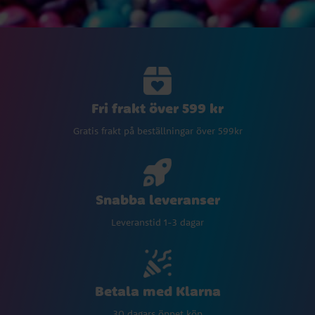
Fri frakt över 599 kr
Gratis frakt på beställningar över 599kr
Snabba leveranser
Leveranstid 1-3 dagar
Betala med Klarna
30 dagars öppet köp