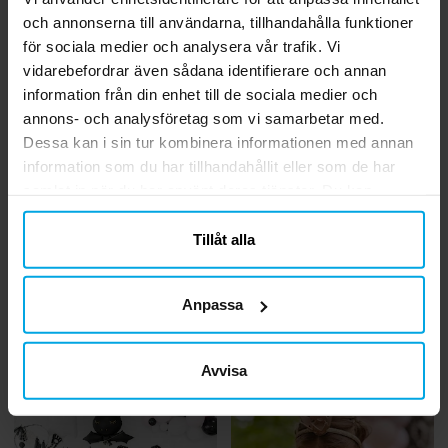
och annonserna till användarna, tillhandahålla funktioner
för sociala medier och analysera vår trafik. Vi
vidarebefordrar även sådana identifierare och annan
information från din enhet till de sociala medier och
annons- och analysföretag som vi samarbetar med.
Dessa kan i sin tur kombinera informationen med annan
information som du har tillhandahållit eller som de har
samlat in när du har använt deras tjänster. Du kan
närsomhelst ändra ditt samtycke.
Tillåt alla
Inspiration
Inspiration
Överraska med ett
Magiska idéer till Harry
Anpassa
oförglömligt
Potter kalaset
sjöjungfrukalas
Avvisa