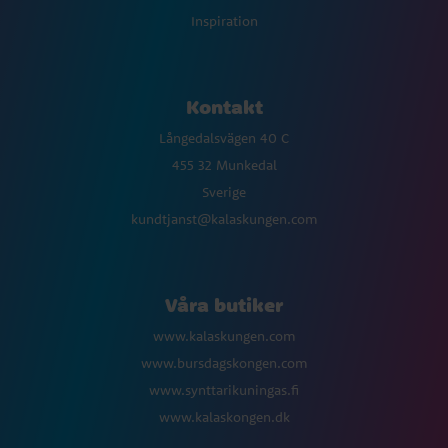
Inspiration
Kontakt
Långedalsvägen 40 C
455 32 Munkedal
Sverige
kundtjanst@kalaskungen.com
Våra butiker
www.kalaskungen.com
www.bursdagskongen.com
www.synttarikuningas.fi
www.kalaskongen.dk