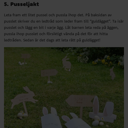
5. Pusseljakt
Leta fram ett litet pussel och pussla ihop det. På baksidan av
pusslet skriver du en ledtråd som leder fram till “guldägget”. Ta isär
pusslet och lägg en bit i varje ägg. Låt barnen leta reda på äggen,
pussla ihop pusslet och försiktigt vända på det för att hitta
ledtråden. Sedan är det dags att leta rätt på guldägget!