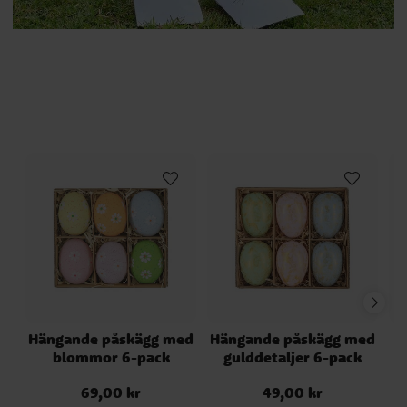
Hängande påskägg med
Hängande påskägg med
P
blommor 6-pack
gulddetaljer 6-pack
69,00 kr
49,00 kr
Pris
:
69,00 kr
Pris
:
49,00 kr