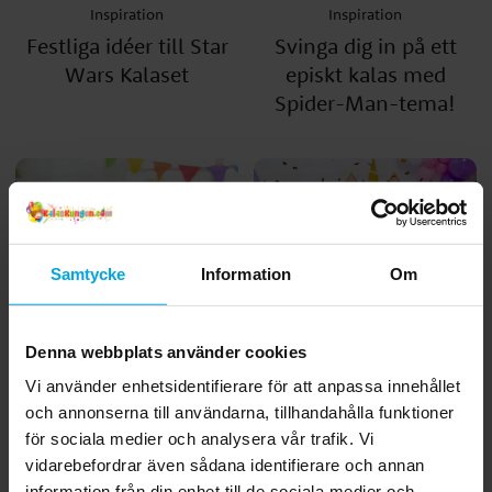
Inspiration
Inspiration
Festliga idéer till Star
Svinga dig in på ett
Wars Kalaset
episkt kalas med
Spider-Man-tema!
Samtycke
Information
Om
Denna webbplats använder cookies
Vi använder enhetsidentifierare för att anpassa innehållet
Inspiration
Inspiration
och annonserna till användarna, tillhandahålla funktioner
Fixa årets häftigaste
Så här skapar du ett
för sociala medier och analysera vår trafik. Vi
dinosauriekalas
magiskt Unicorn Kalas
vidarebefordrar även sådana identifierare och annan
information från din enhet till de sociala medier och