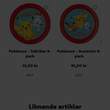
Pokémon - Tallrikar 8-
Pokémon - Assietter 8-
pack
pack
55,00 kr
45,00 kr
Pris
:
55,00 kr
Pris
:
45,00 kr
KÖP
KÖP
Liknande artiklar