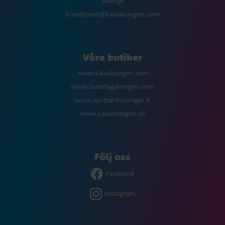
Sverige
kundtjanst@kalaskungen.com
Våra butiker
www.kalaskungen.com
www.bursdagskongen.com
www.synttarikuningas.fi
www.kalaskongen.dk
Följ oss
Facebook
Instagram