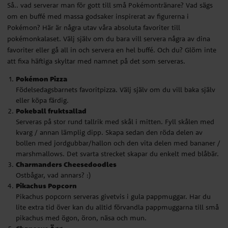
Så.. vad serverar man för gott till små Pokémontränare? Vad sägs
eller köpa färdig.
om en buffé med massa godsaker inspirerat av figurerna i
Pokeball fruktsallad
Pokémon? Här är några utav våra absoluta favoriter till
Serveras på stor rund tallrik med skål i mitten. Fyll skålen med
pokémonkalaset. Välj själv om du bara vill servera några av dina
kvarg / annan lämplig dipp. Skapa sedan den röda delen av
bollen med jordgubbar/hallon och den vita delen med bananer /
favoriter eller gå all in och servera en hel buffé. Och du? Glöm inte
marshmallows. Det svarta strecket skapar du enkelt med blåbär.
att fixa häftiga skyltar med namnet på det som serveras.
Charmanders Cheesedoodles
Pokémon Pizza
Ostbågar, vad annars? :)
Födelsedagsbarnets favoritpizza. Välj själv om du vill baka själv
Pikachus Popcorn
eller köpa färdig.
Pikachus popcorn serveras givetvis i gula pappmuggar. Har du
Pokeball fruktsallad
lite extra tid över kan du alltid förvandla pappmuggarna till små
Serveras på stor rund tallrik med skål i mitten. Fyll skålen med
pikachus med ögon, öron, näsa och mun.
kvarg / annan lämplig dipp. Skapa sedan den röda delen av
Chanseys Ägg
bollen med jordgubbar/hallon och den vita delen med bananer /
Servera M&M:s eller liknande runda godisar i en genomskinlig
marshmallows. Det svarta strecket skapar du enkelt med blåbär.
skål.
Charmanders Cheesedoodles
Oddish Oreos
Ostbågar, vad annars? :)
Födelsedagsbarnets favoritkakor så klart!
Pikachus Popcorn
Pokémontårta
Pikachus popcorn serveras givetvis i gula pappmuggar. Har du
Här är det egentligen bara din egen fantasi som sätter stopp. Det
lite extra tid över kan du alltid förvandla pappmuggarna till små
finns nämligen en hel uppsjö med olika pokémontårtor du kan
pikachus med ögon, öron, näsa och mun.
baka och du bara vill. Ta en titt på Pinterest för inspiration och