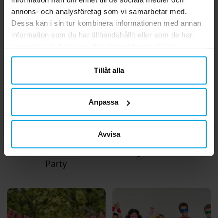
annons- och analysföretag som vi samarbetar med.
Dessa kan i sin tur kombinera informationen med annan
information som du har tillhandahållit eller som de har
samlat in när du har använt deras tjänster. Du kan
närsomhelst ändra ditt samtycke.
Tillåt alla
Anpassa
Inspiration
Inspiration
Avvisa
Vanliga frågor & svar
Så här fixar du tidernas
om Gender Reveal
roligaste Piratkalas
Party