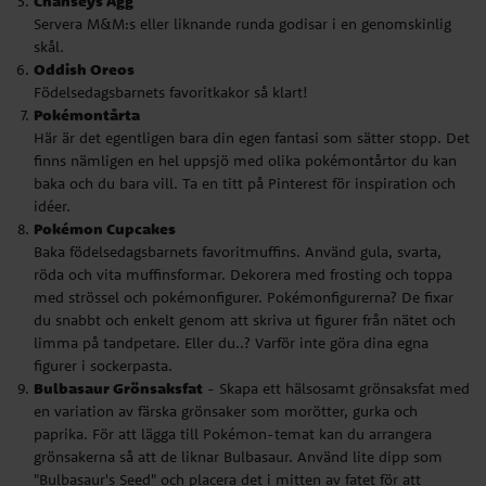
Chanseys Ägg
idéer.
Servera M&M:s eller liknande runda godisar i en genomskinlig
Pokémon Cupcakes
skål.
Baka födelsedagsbarnets favoritmuffins. Använd gula, svarta,
Oddish Oreos
röda och vita muffinsformar. Dekorera med frosting och toppa
Födelsedagsbarnets favoritkakor så klart!
med strössel och pokémonfigurer. Pokémonfigurerna? De fixar
Pokémontårta
du snabbt och enkelt genom att skriva ut figurer från nätet och
Här är det egentligen bara din egen fantasi som sätter stopp. Det
limma på tandpetare. Eller du..? Varför inte göra dina egna
finns nämligen en hel uppsjö med olika pokémontårtor du kan
figurer i sockerpasta.
baka och du bara vill. Ta en titt på Pinterest för inspiration och
Bulbasaur Grönsaksfat
- Skapa ett hälsosamt grönsaksfat med
idéer.
en variation av färska grönsaker som morötter, gurka och
Pokémon Cupcakes
paprika. För att lägga till Pokémon-temat kan du arrangera
Baka födelsedagsbarnets favoritmuffins. Använd gula, svarta,
grönsakerna så att de liknar Bulbasaur. Använd lite dipp som
röda och vita muffinsformar. Dekorera med frosting och toppa
"Bulbasaur's Seed" och placera det i mitten av fatet för att
med strössel och pokémonfigurer. Pokémonfigurerna? De fixar
efterlikna Bulbasaur's karaktäristiska växt på ryggen.
du snabbt och enkelt genom att skriva ut figurer från nätet och
Squirtle Blå Bär Smoothies
- Förbered läckra små
limma på tandpetare. Eller du..? Varför inte göra dina egna
blåbärsmoothies som en hälsosam dryck för de små
figurer i sockerpasta.
Pokémontränarna. För att göra de mer tematiska så serverar du
Bulbasaur Grönsaksfat
- Skapa ett hälsosamt grönsaksfat med
dem i genomskinliga glas och dekorera med tandpetare du fixar
en variation av färska grönsaker som morötter, gurka och
som har bilder av Squirtle på dem. Du kan även använda blåbär
paprika. För att lägga till Pokémon-temat kan du arrangera
och hallon för att skapa Squirtle's ansikte på toppen av
grönsakerna så att de liknar Bulbasaur. Använd lite dipp som
smoothien.
"Bulbasaur's Seed" och placera det i mitten av fatet för att