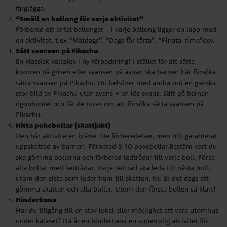
stor bild av Pikachu utan svans + en lös svans. Sätt på barnen
färglägga.
ögonbindel och låt de turas om att försöka sätta svansen på
“Smäll en ballong för varje aktivitet”
Pikachu.
Förbered ett antal ballonger - i varje ballong ligger en lapp med
Hitta pokebollar (skattjakt)
en aktivitet, t.ex “Matdags”, “Dags för tårta”, “Pinata-time”osv.
Den här aktiviteten kräver lite förberedelser, men blir garanterat
Sätt svansen på Pikachu
uppskattad av barnen! Förbered 8-10 pokebollar.Bestäm vart du
En klassisk kalaslek i ny förpackning! I stället för att sätta
ska gömma bollarna och förbered ledtrådar till varje boll. Förse
knorren på grisen eller svansen på åsnan ska barnen här försöka
alla bollar med ledtrådar. Varje ledtråd ska leda till nästa boll,
sätta svansen på Pikachu. Du behöver med andra ord en ganska
utom den sista som leder fram till skatten. Nu är det dags att
stor bild av Pikachu utan svans + en lös svans. Sätt på barnen
gömma skatten och alla bollar. Utom den första bollen så klart!
ögonbindel och låt de turas om att försöka sätta svansen på
Hinderbana
Pikachu.
Har du tillgång till en stor lokal eller möjlighet att vara utomhus
Hitta pokebollar (skattjakt)
under kalaset? Då är en hinderbana en superrolig aktivitet för
Den här aktiviteten kräver lite förberedelser, men blir garanterat
barnen! Använd din fantasi och bygg hinderbanan av saker du
uppskattad av barnen! Förbered 8-10 pokebollar.Bestäm vart du
har hemma.
ska gömma bollarna och förbered ledtrådar till varje boll. Förse
alla bollar med ledtrådar. Varje ledtråd ska leda till nästa boll,
Roliga presenter till den som inte kan få
utom den sista som leder fram till skatten. Nu är det dags att
nog av pokémon
gömma skatten och alla bollar. Utom den första bollen så klart!
Hinderbana
Att hitta present till den som älskar Pokémon är faktiskt ganska
Har du tillgång till en stor lokal eller möjlighet att vara utomhus
lätt. Här hos oss på Kalaskungen.com hittar du massor med
roliga
under kalaset? Då är en hinderbana en superrolig aktivitet för