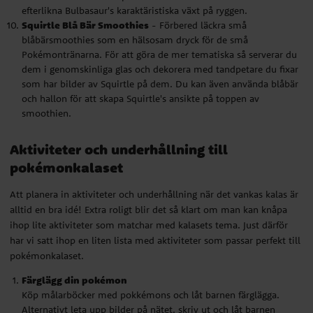
efterlikna Bulbasaur's karaktäristiska växt på ryggen.
Aktiviteter och underhållning till
Squirtle Blå Bär Smoothies
- Förbered läckra små
pokémonkalaset
blåbärsmoothies som en hälsosam dryck för de små
Pokémontränarna. För att göra de mer tematiska så serverar du
Att planera in aktiviteter och underhållning när det vankas kalas är
dem i genomskinliga glas och dekorera med tandpetare du fixar
alltid en bra idé! Extra roligt blir det så klart om man kan knåpa
som har bilder av Squirtle på dem. Du kan även använda blåbär
ihop lite aktiviteter som matchar med kalasets tema. Just därför
och hallon för att skapa Squirtle's ansikte på toppen av
har vi satt ihop en liten lista med aktiviteter som passar perfekt till
smoothien.
pokémonkalaset.
Aktiviteter och underhållning till
Färglägg din pokémon
pokémonkalaset
Köp målarböcker med pokkémons och låt barnen färglägga.
Alternativt leta upp bilder på nätet, skriv ut och låt barnen
Att planera in aktiviteter och underhållning när det vankas kalas är
färglägga.
alltid en bra idé! Extra roligt blir det så klart om man kan knåpa
“Smäll en ballong för varje aktivitet”
ihop lite aktiviteter som matchar med kalasets tema. Just därför
Förbered ett antal ballonger - i varje ballong ligger en lapp med
en aktivitet, t.ex “Matdags”, “Dags för tårta”, “Pinata-time”osv.
har vi satt ihop en liten lista med aktiviteter som passar perfekt till
Sätt svansen på Pikachu
pokémonkalaset.
En klassisk kalaslek i ny förpackning! I stället för att sätta
Färglägg din pokémon
knorren på grisen eller svansen på åsnan ska barnen här försöka
Köp målarböcker med pokkémons och låt barnen färglägga.
sätta svansen på Pikachu. Du behöver med andra ord en ganska
Alternativt leta upp bilder på nätet, skriv ut och låt barnen