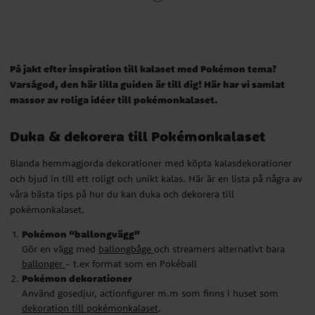
Duka & dekorera till Pokémonkalaset
Blanda hemmagjorda dekorationer med köpta kalasdekorationer
och bjud in till ett roligt och unikt kalas. Här är en lista på några av
våra bästa tips på hur du kan duka och dekorera till
På jakt efter inspiration till kalaset med Pokémon tema?
pokémonkalaset.
Varsågod, den här lilla guiden är till dig! Här har vi samlat
massor av roliga idéer till pokémonkalaset.
Pokémon “ballongvägg”
Gör en vägg med
ballongbåge
och streamers alternativt bara
Duka & dekorera till Pokémonkalaset
ballonger
- t.ex format som en Pokéball
Pokémon dekorationer
Blanda hemmagjorda dekorationer med köpta kalasdekorationer
Använd gosedjur, actionfigurer m.m som finns i huset som
och bjud in till ett roligt och unikt kalas. Här är en lista på några av
dekoration till pokémonkalaset
.
Välj passande färger till kalaset
våra bästa tips på hur du kan duka och dekorera till
Vi rekommenderar gult, svart, rött och vitt inspirerat av Pikachu
pokémonkalaset.
och Pokebollen.
Pokémon “ballongvägg”
Skapa Pikachu partyboxar
Gör en vägg med
ballongbåge
och streamers alternativt bara
Använd våra gula partyboxar och limma på öron, ögon, näsa och
ballonger
- t.ex format som en Pokéball
mun för att återskapa Pikachu.
Pokémon dekorationer
Använd dukningstillbehör med motiv från Pokémon
Använd gosedjur, actionfigurer m.m som finns i huset som
Duka bordet med engångstallrikar, pappmuggar och servetter
dekoration till pokémonkalaset
.
med motiv från Pokémon. Komplettera med serpentiner och