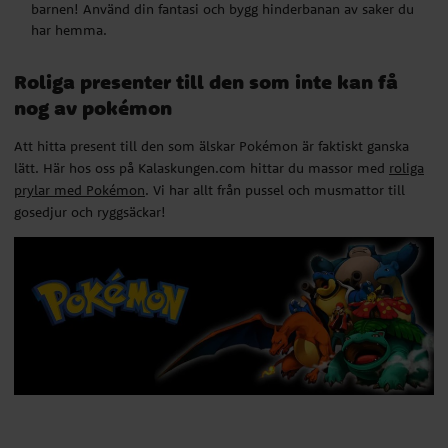
prylar med Pokémon
. Vi har allt från pussel och musmattor till
barnen! Använd din fantasi och bygg hinderbanan av saker du
gosedjur och ryggsäckar!
har hemma.
Roliga presenter till den som inte kan få
nog av pokémon
Att hitta present till den som älskar Pokémon är faktiskt ganska
lätt. Här hos oss på Kalaskungen.com hittar du massor med
roliga
prylar med Pokémon
. Vi har allt från pussel och musmattor till
gosedjur och ryggsäckar!