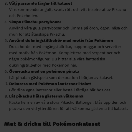
Välj passande färger till kalaset
några pokémonfigurer. Du hittar alla våra fantastiska
Vi rekommenderar gult, svart, rött och vitt inspirerat av Pikachu
dukningstillbehör med Pokémon
här
.
och Pokebollen.
Överraska med en pokémon pinata
Skapa Pikachu partyboxar
Låt pinatan gästspela som dekoration i början av kalaset.
Använd våra gula partyboxar och limma på öron, ögon, näsa och
Dekorera med Pokémon lanternor i taket
mun för att återskapa Pikachu.
Gör dina egna lanternor eller beställ färdiga här hos oss.
Använd dukningstillbehör med motiv från Pokémon
Låt pikachu hälsa gästerna välkomna
Duka bordet med engångstallrikar, pappmuggar och servetter
Klicka hem en av våra stora Pikachu Ballonger, blås upp den och
med motiv från Pokémon. Komplettera med serpentiner och
placera den vid ytterdörren för att välkomna gästerna till kalaset.
några pokémonfigurer. Du hittar alla våra fantastiska
dukningstillbehör med Pokémon
här
.
Mat & dricka till Pokémonkalaset
Överraska med en pokémon pinata
Låt pinatan gästspela som dekoration i början av kalaset.
Så.. vad serverar man för gott till små Pokémontränare? Vad sägs
Dekorera med Pokémon lanternor i taket
om en buffé med massa godsaker inspirerat av figurerna i
Gör dina egna lanternor eller beställ färdiga här hos oss.
Pokémon? Här är några utav våra absoluta favoriter till
Låt pikachu hälsa gästerna välkomna
pokémonkalaset. Välj själv om du bara vill servera några av dina
Klicka hem en av våra stora Pikachu Ballonger, blås upp den och
favoriter eller gå all in och servera en hel buffé. Och du? Glöm inte
placera den vid ytterdörren för att välkomna gästerna till kalaset.
att fixa häftiga skyltar med namnet på det som serveras.
Mat & dricka till Pokémonkalaset
Pokémon Pizza
Födelsedagsbarnets favoritpizza. Välj själv om du vill baka själv