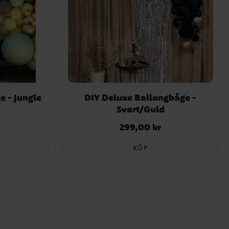
e - Jungle
DIY Deluxe Ballongbåge -
Svart/Guld
299,00 kr
Pris
:
299,00 kr
KÖP