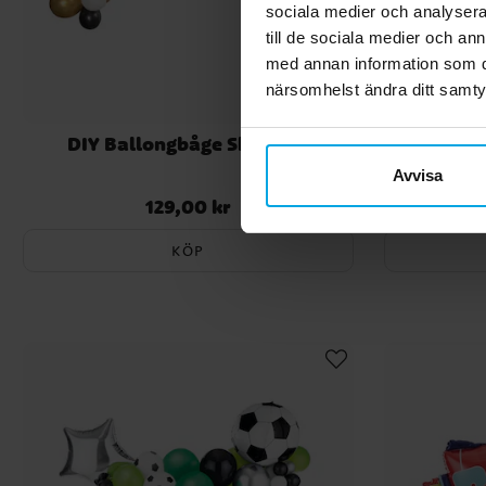
sociala medier och analysera 
till de sociala medier och a
med annan information som du 
närsomhelst ändra ditt samt
DIY Ballongbåge Skeleton
DIY Bal
Avvisa
129,00 kr
Pris
:
129,00 kr
KÖP