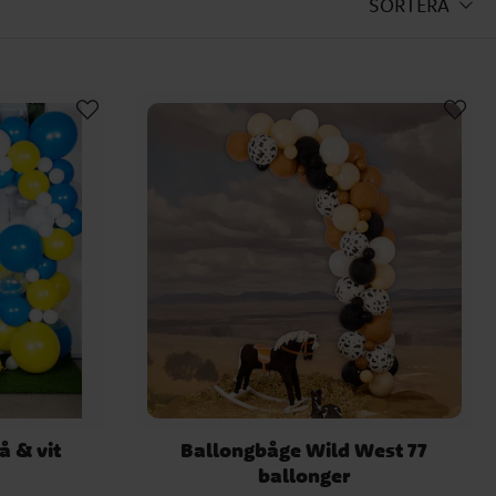
SORTERA
å & vit
Ballongbåge Wild West 77
ballonger