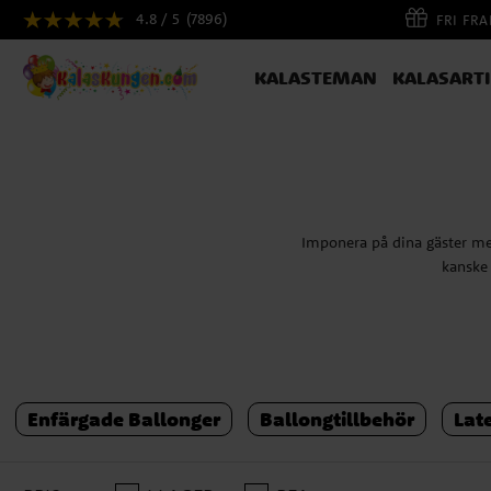
4.8 / 5
(7896)
FRI FR
KALASTEMAN
KALASART
Imponera på dina gäster med 
kanske 
En ballongbåge är som ett 
ihop den. Våra ballongbåg
Enfärgade Ballonger
Ballongtillbehör
Lat
monter