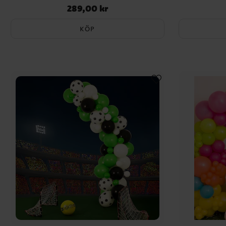
289,00 kr
Pris
:
289,00 kr
KÖP