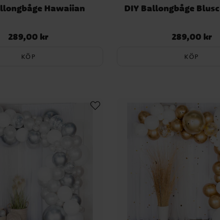
allongbåge Hawaiian
DIY Ballongbåge Blusc
289,00 kr
289,00 kr
Pris
:
289,00 kr
Pris
:
289,00 kr
KÖP
KÖP