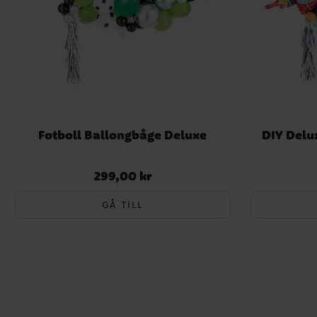
Fotboll Ballongbåge Deluxe
DIY Delu
299,00 kr
Pris
:
299,00 kr
GÅ TILL