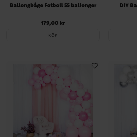
Ballongbåge Fotboll 55 ballonger
DIY B
179,00 kr
Pris
:
179,00 kr
KÖP