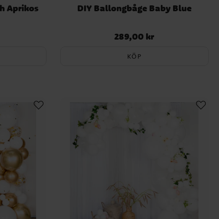
h Aprikos
DIY Ballongbåge Baby Blue
289,00 kr
Pris
:
289,00 kr
KÖP