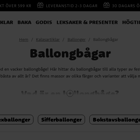
AKT ÖVER 599 KR
LEVERANSTID 2-3 DAGAR
30 DAGARS Ö
IKLAR
BAKA
GODIS
LEKSAKER & PRESENTER
HÖGTI
Hem
Kalasartiklar
Ballonger
Ballongbågar
Ballongbågar
en vacker ballongbåge! Här hittar du ballongbågar till alla typer av fes
bästa av allt är? Det finns massor av olika färger och varianter att välja
Vad är en ballongbåge?
litet byggprojekt. I förpackningen hittar du ett flertal ballonger och ins
ar innehåller allt du behöver för att kunna skapa en vacker kreation. Bal
exballonger
Sifferballonger
Bokstavsballong
a ihop, men vi lovar att slutresultatet är värt den tid och energi du lägg