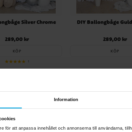
ongbåge Silver Chrome
DIY Ballongbåge Gul
289,00 kr
289,00 kr
Pris
:
289,00 kr
Pris
:
289,00 kr
KÖP
KÖP
1
Information
cookies
e för att anpassa innehållet och annonserna till användarna, tillh