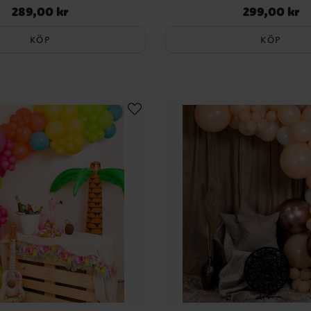
289,00 kr
299,00 kr
Pris
:
289,00 kr
Pris
:
299,00 kr
KÖP
KÖP