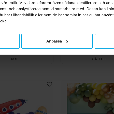
vår trafik. Vi vidarebefordrar även sådana identifierare och anna
nnons- och analysföretag som vi samarbetar med. Dessa kan i sin
har tillhandahållit eller som de har samlat in när du har använt
ycke.
longgirlang Påskhare
DIY Deluxe Ballongbåg
Reveal
Anpassa
299,00 kr
299,00 kr
Pris
:
299,00 kr
Pris
:
299,00 kr
KÖP
GÅ TILL