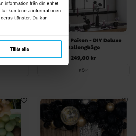
n information från din enhet
 tur kombinera informationen
 deras tjänster. Du kan
e - Gender
Pick Your Poison - DIY Deluxe
Ballongbåge
Tillåt alla
249,00 kr
Pris
:
249,00 kr
KÖP