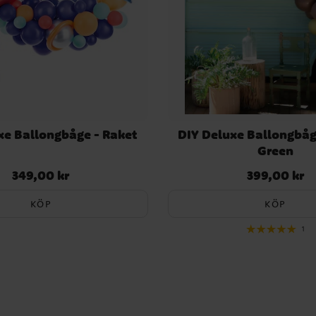
xe Ballongbåge - Raket
DIY Deluxe Ballongbåg
Green
349,00 kr
399,00 kr
Pris
:
349,00 kr
Pris
:
399,00 kr
KÖP
KÖP
1