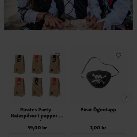
Pirates Party -
Pirat Ögonlapp
Kalaspåsar i papper 6-
pack
39,00 kr
7,00 kr
Pris
:
39,00 kr
Pris
:
7,00 kr