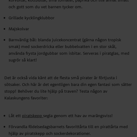
korvbitar, köttbullar, små tomater, paprika och lite annat smått
sugrör
så klart!
och gott som du vet barnen tycker om.
Grillade kycklingklubbor
Det är också vida känt att de flesta små pirater är förtjusta i
sötsaker. Och här är det egentligen bara din egen fantasi som sätter
Majskolvar
stopp! Behöver du lite hjälp på traven? Testa någon av
Barnvänlig bål: blanda juicekoncentrat (gärna någon tropisk
Kalaskungens favoriter:
smak) med sockerdricka eller bubbelvatten i en stor skål,
använda frysta jordgubbar som isbitar. Serveras i
piratglas
, med
Låt ett
piratskepp
segla genom ett hav av marängsviss!
sugrör
så klart!
Förvandla födelsedagsbarnets favorittårta till en pirattårta med
hjälp av
piratskepp
och
sockerdekorationer.
Det är också vida känt att de flesta små pirater är förtjusta i
sötsaker. Och här är det egentligen bara din egen fantasi som sätter
Bjud på Piratcupcakes skapade med hjälp av vårt smarta
cupcake
stopp! Behöver du lite hjälp på traven? Testa någon av
kit
.
Kalaskungens favoriter:
Tropiska fruktspett med melon, ananas och kiwi.
Låt ett
piratskepp
segla genom ett hav av marängsviss!
Tips!
Uppgradera buffébordet genom sticka ner grillspetten i en
Förvandla födelsedagsbarnets favorittårta till en pirattårta med
ananas eller en melon. Ett enkelt, men roligt inslag som garanterat
hjälp av
piratskepp
och
sockerdekorationer.