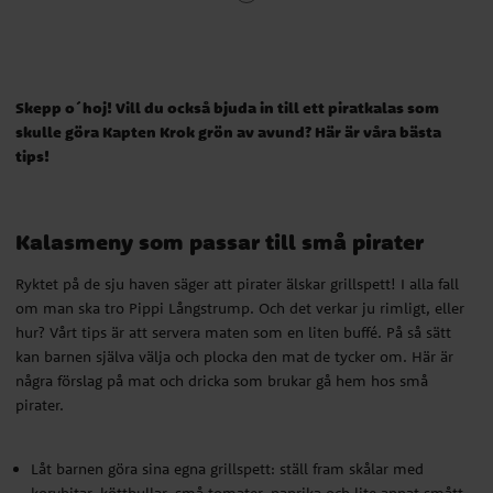
Kalasmeny som passar till små pirater
Ryktet på de sju haven säger att pirater älskar grillspett! I alla fall
om man ska tro Pippi Långstrump. Och det verkar ju rimligt, eller
Skepp o´hoj! Vill du också bjuda in till ett piratkalas som
hur? Vårt tips är att servera maten som en liten buffé. På så sätt
skulle göra Kapten Krok grön av avund? Här är våra bästa
kan barnen själva välja och plocka den mat de tycker om. Här är
tips!
några förslag på mat och dricka som brukar gå hem hos små
pirater.
Kalasmeny som passar till små pirater
Låt barnen göra sina egna grillspett: ställ fram skålar med
Ryktet på de sju haven säger att pirater älskar grillspett! I alla fall
korvbitar, köttbullar, små tomater, paprika och lite annat smått
om man ska tro Pippi Långstrump. Och det verkar ju rimligt, eller
och gott som du vet barnen tycker om.
hur? Vårt tips är att servera maten som en liten buffé. På så sätt
Grillade kycklingklubbor
kan barnen själva välja och plocka den mat de tycker om. Här är
några förslag på mat och dricka som brukar gå hem hos små
Majskolvar
pirater.
Barnvänlig bål: blanda juicekoncentrat (gärna någon tropisk
smak) med sockerdricka eller bubbelvatten i en stor skål,
Låt barnen göra sina egna grillspett: ställ fram skålar med
använda frysta jordgubbar som isbitar. Serveras i
piratglas
, med