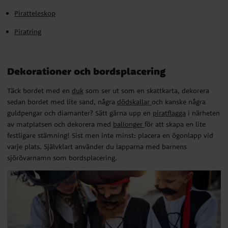
sedan bordet med lite sand, några
dödskallar
och kanske några
Piratteleskop
guldpengar och diamanter? Sätt gärna upp en
piratflagga
i närheten
av matplatsen och dekorera med
ballonger
för att skapa en lite
Piratring
festligare stämning! Sist men inte minst: placera en ögonlapp vid
varje plats. Självklart använder du lapparna med barnens
sjörövarnamn som bordsplacering.
Dekorationer och bordsplacering
Täck bordet med en
duk
som ser ut som en skattkarta, dekorera
sedan bordet med lite sand, några
dödskallar
och kanske några
guldpengar och diamanter? Sätt gärna upp en
piratflagga
i närheten
av matplatsen och dekorera med
ballonger
för att skapa en lite
festligare stämning! Sist men inte minst: placera en ögonlapp vid
varje plats. Självklart använder du lapparna med barnens
sjörövarnamn som bordsplacering.