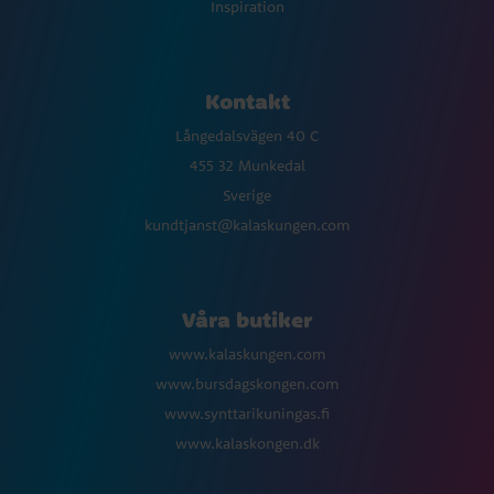
Inspiration
Kontakt
Långedalsvägen 40 C
455 32 Munkedal
Sverige
kundtjanst@kalaskungen.com
Våra butiker
www.kalaskungen.com
www.bursdagskongen.com
www.synttarikuningas.fi
www.kalaskongen.dk