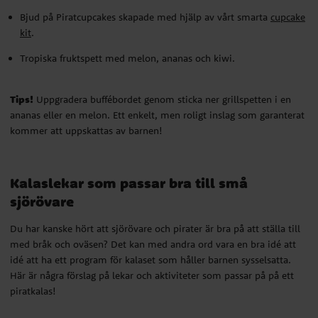
kommer att uppskattas av barnen!
Bjud på Piratcupcakes skapade med hjälp av vårt smarta
cupcake
kit
.
Kalaslekar som passar bra till små
Tropiska fruktspett med melon, ananas och kiwi.
sjörövare
Du har kanske hört att sjörövare och pirater är bra på att ställa till
Tips!
Uppgradera buffébordet genom sticka ner grillspetten i en
med bråk och oväsen? Det kan med andra ord vara en bra idé att
ananas eller en melon. Ett enkelt, men roligt inslag som garanterat
idé att ha ett program för kalaset som håller barnen sysselsatta.
kommer att uppskattas av barnen!
Här är några förslag på lekar och aktiviteter som passar på på ett
piratkalas!
Kalaslekar som passar bra till små
sjörövare
Skattjakt
Vad passar väl bättre på piratkalaset än en skattjakt? Göm skatten
Du har kanske hört att sjörövare och pirater är bra på att ställa till
någonstans i huset och rita sedan en enkel skattkarta som visar vart
med bråk och oväsen? Det kan med andra ord vara en bra idé att
skatten finns. Sedan är det bara för de små piraterna att börja leta.
idé att ha ett program för kalaset som håller barnen sysselsatta.
Här är några förslag på lekar och aktiviteter som passar på på ett
piratkalas!
Gå på plankan