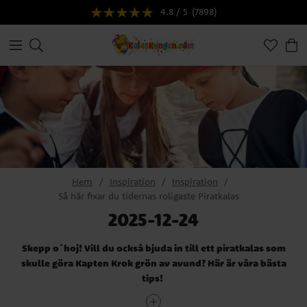
4.8 / 5
(7898)
Hem
Inspiration
Inspiration
Så här fixar du tidernas roligaste Piratkalas
2025-12-24
Skepp o´hoj! Vill du också bjuda in till ett piratkalas som
skulle göra Kapten Krok grön av avund? Här är våra bästa
tips!