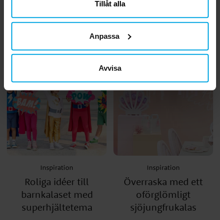
Tillåt alla
Vanliga frågor & svar
Tips till kalaset med
om Gender Reveal
bondgårdstema
Party
Anpassa
Avvisa
Inspiration
Inspiration
Roliga idéer till
Överraska med ett
barnkalaset med
oförglömligt
superhjältetema
sjöjungfrukalas