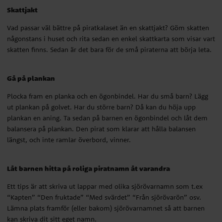
Plocka fram en planka och en ögonbindel. Har du små barn? Lägg
Skattjakt
ut plankan på golvet. Har du större barn? Då kan du höja upp
plankan en aning. Ta sedan på barnen en ögonbindel och låt dem
Vad passar väl bättre på piratkalaset än en skattjakt? Göm skatten
balansera på plankan. Den pirat som klarar att hålla balansen
någonstans i huset och rita sedan en enkel skattkarta som visar vart
längst, och inte ramlar överbord, vinner.
skatten finns. Sedan är det bara för de små piraterna att börja leta.
Låt barnen hitta på roliga piratnamn åt varandra
Gå på plankan
Ett tips är att skriva ut lappar med olika sjörövarnamn som t.ex
Plocka fram en planka och en ögonbindel. Har du små barn? Lägg
“Kapten” “Den fruktade” “Med svärdet” “Från sjörövarön” osv.
ut plankan på golvet. Har du större barn? Då kan du höja upp
Lämna plats framför (eller bakom) sjörövarnamnet så att barnen
plankan en aning. Ta sedan på barnen en ögonbindel och låt dem
kan skriva dit sitt eget namn.
balansera på plankan. Den pirat som klarar att hålla balansen
längst, och inte ramlar överbord, vinner.
Föredrar du ett litet lugnare kalas? Då kan
piratpyssel
vara en
riktigt bra idé! Eller varför inte låta barnen få en liten tatuering med
Låt barnen hitta på roliga piratnamn åt varandra
hjälp av våra populära
gnuggisar
?
Ett tips är att skriva ut lappar med olika sjörövarnamn som t.ex
“Kapten” “Den fruktade” “Med svärdet” “Från sjörövarön” osv.
Lämna plats framför (eller bakom) sjörövarnamnet så att barnen
Överraska barnen med lite annorlunda
kan skriva dit sitt eget namn.