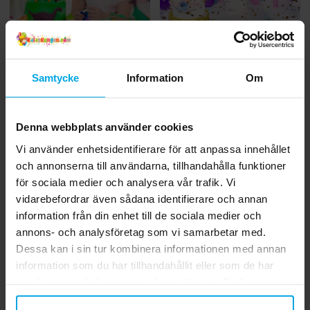
Inspiration
Inspiration
Samtycke
Information
Om
Fixa årets häftigaste
Så här skapar du ett
dinosauriekalas
magiskt Unicorn Kalas
Denna webbplats använder cookies
Vi använder enhetsidentifierare för att anpassa innehållet
och annonserna till användarna, tillhandahålla funktioner
för sociala medier och analysera vår trafik. Vi
vidarebefordrar även sådana identifierare och annan
information från din enhet till de sociala medier och
annons- och analysföretag som vi samarbetar med.
Dessa kan i sin tur kombinera informationen med annan
information som du har tillhandahållit eller som de har
samlat in när du har använt deras tjänster. Du kan
närsomhelst ändra ditt samtycke.
Inspiration
Inspiration