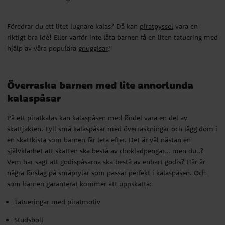
kalaspåsar
På ett piratkalas kan
kalaspåsen
med fördel vara en del av
Föredrar du ett litet lugnare kalas? Då kan
piratpyssel
vara en
skattjakten. Fyll små kalaspåsar med överraskningar och lägg dom i
riktigt bra idé! Eller varför inte låta barnen få en liten tatuering med
en skattkista som barnen får leta efter. Det är väl nästan en
hjälp av våra populära
gnuggisar
?
självklarhet att skatten ska bestå av
chokladpengar
... men du..?
Vem har sagt att godispåsarna ska bestå av enbart godis? Här är
några förslag på småprylar som passar perfekt i kalaspåsen. Och
Överraska barnen med lite annorlunda
som barnen garanterat kommer att uppskatta:
kalaspåsar
Tatueringar med piratmotiv
På ett piratkalas kan
kalaspåsen
med fördel vara en del av
Studsboll
skattjakten. Fyll små kalaspåsar med överraskningar och lägg dom i
en skattkista som barnen får leta efter. Det är väl nästan en
Piratteleskop
självklarhet att skatten ska bestå av
chokladpengar
... men du..?
Vem har sagt att godispåsarna ska bestå av enbart godis? Här är
Piratring
några förslag på småprylar som passar perfekt i kalaspåsen. Och
som barnen garanterat kommer att uppskatta:
Dekorationer och bordsplacering
Tatueringar med piratmotiv
Studsboll
Täck bordet med en
duk
som ser ut som en skattkarta, dekorera