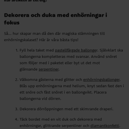
här artikeln är till dig!
Dekorera och duka med enhörningar i
fokus
Så... hur skapar man då den där magiska stämningen till
enhörningskalaset? Här är våra bästa tips!
Fyll hela taket med
pastellfärgade ballonge
r. Självklart ska
ballongerna kompletteras med svansar. Använd snöret
som följer med i paketet eller byt ut det mot
glänsande
serpentiner
.
Välkomna gästerna med glitter och
enhörningsballonger
.
Blås upp enhörningarna med
helium
, knyt sedan fast den i
ett snöre och fäst snöret i en
ballongvikt
. Placera
ballongerna vid dörren.
Dekorera dörröppningen med ett
skimrande draperi
.
Täck bordet med en vit duk och dekorera med
enhörningar, glittrande serpentiner och
diamantkonfetti
.