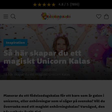
4.8 / 5
(7896)
Inspiration
Så här skapar du ett
magiskt Unicorn Kalas
Hem
Inspiration
Inspiration
Så här skapar du ett magiskt Unicorn Kalas
Planerar du ett födelsedagskalas för ett barn som är galen i
unicorns, eller enhörningar som vi säger på svenska? Vill du
överraska med ett magiskt enhörningskalas? Varsågod, den