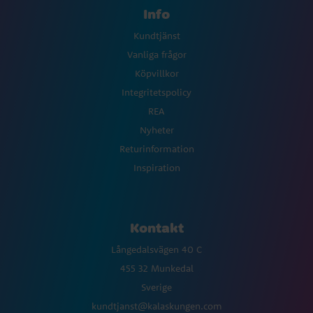
Info
Kundtjänst
Vanliga frågor
Köpvillkor
Integritetspolicy
REA
Nyheter
Returinformation
Inspiration
Kontakt
Långedalsvägen 40 C
455 32 Munkedal
Sverige
kundtjanst@kalaskungen.com