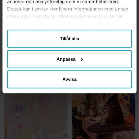
annons- och analysföretag som vi samarbetar med.
Dessa kan i sin tur kombinera informationen med annan
information som du har tillhandahållit eller som de har
samlat in när du har använt deras tjänster. Du kan
närsomhelst ändra ditt samtycke.
Tillåt alla
Inspiration
Inspiration
Tips till kalaset med
Roliga idéer till
bondgårdstema
barnkalaset med
Anpassa
superhjältetema
Avvisa