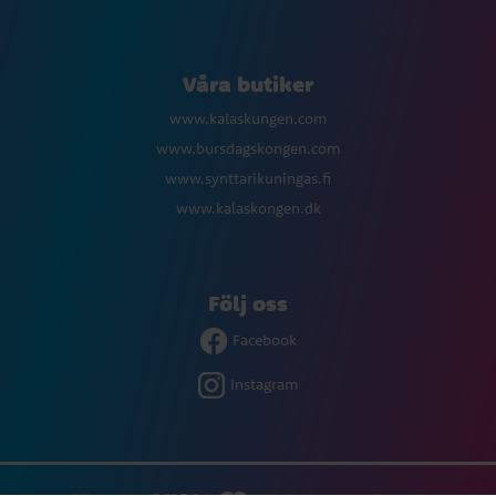
Våra butiker
www.kalaskungen.com
www.bursdagskongen.com
www.synttarikuningas.fi
www.kalaskongen.dk
Följ oss
Facebook
Instagram