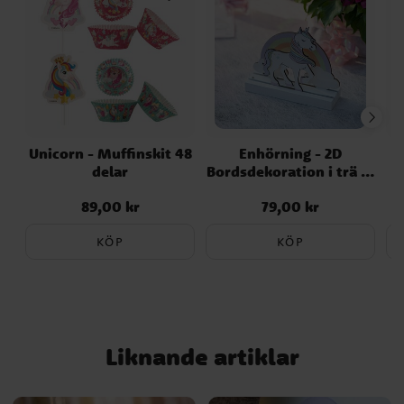
Unicorn - Muffinskit 48
Enhörning - 2D
delar
Bordsdekoration i trä 13
E
cm
89,00 kr
79,00 kr
Pris
:
89,00 kr
Pris
:
79,00 kr
KÖP
KÖP
Liknande artiklar