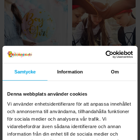
Inspiration
Inspiration
Samtycke
Information
Om
Vanliga frågor & svar
Så här fixar du tidernas
om Gender Reveal
roligaste Piratkalas
Party
Denna webbplats använder cookies
Vi använder enhetsidentifierare för att anpassa innehållet
och annonserna till användarna, tillhandahålla funktioner
för sociala medier och analysera vår trafik. Vi
vidarebefordrar även sådana identifierare och annan
information från din enhet till de sociala medier och