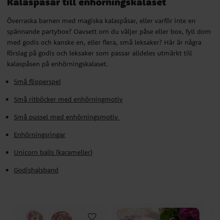
Kalaspåsar till enhörningskalaset
Överraska barnen med magiska
kalaspåsar
, eller varför inte en
spännande
partybox
? Oavsett om du väljer påse eller box, fyll dom
med godis och kanske en, eller flera, små leksaker? Här är några
förslag på godis och leksaker som passar alldeles utmärkt till
kalaspåsen på enhörningskalaset.
Små flipperspel
Små ritböcker
med enhörningmotiv
Små pussel med enhörningsmotiv
Enhörningsringar
Unicorn balls (karameller
)
Godishalsband