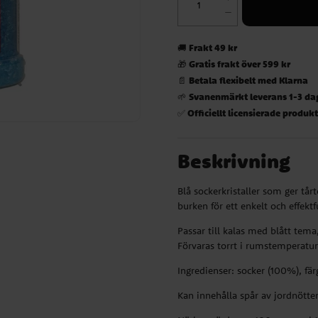
Frakt 49 kr
🚚
Gratis frakt över 599 kr
🎁
Betala flexibelt med Klarna
📄
Svanenmärkt leverans 1-3 da
🌱
Officiellt licensierade produk
✅
Beskrivning
Blå sockerkristaller som ger tår
burken för ett enkelt och effektfu
Passar till kalas med blått tema,
Förvaras torrt i rumstemperatur
Ingredienser: socker (100%), fär
Kan innehålla spår av jordnötter