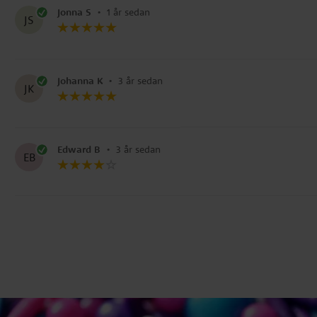
Jonna S
•
1 år sedan
JS
Johanna K
•
3 år sedan
JK
Edward B
•
3 år sedan
EB