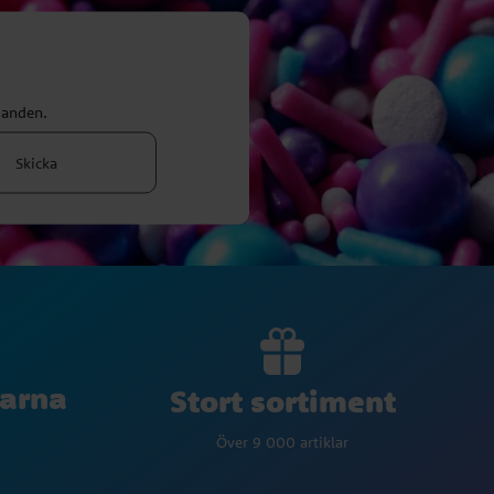
danden.
Skicka
larna
Stort sortiment
Över 9 000 artiklar