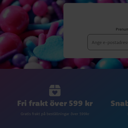
Prenum
Fri frakt över 599 kr
Snab
Gratis frakt på beställningar över 599kr