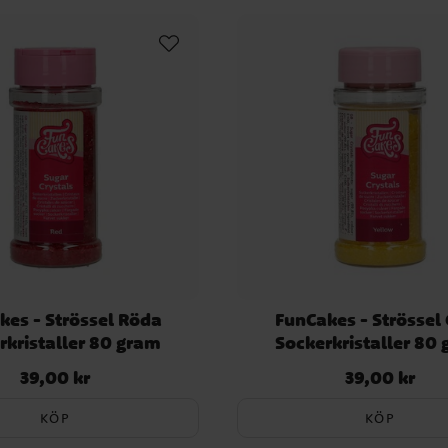
Blues Clues
Emil Kala
Smurfarna
Naruto
O
Lilo & Stitch
Bug Part
Cocomelon
Rainbow 
Twinkle Twinkle
Skim
Baktillbehör för dop
Narwhal Babyshower
Färgteman
Koala
kes - Strössel Röda
FunCakes - Strössel
rkristaller 80 gram
Sockerkristaller 80
39,00 kr
39,00 kr
Pris
:
39,00 kr
Pris
:
39,00 kr
KÖP
KÖP