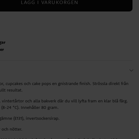
LÄGG I VARUKORGEN
gar
ter
tor, cupcakes och cake pops en gnistrande finish. Strössla direkt från
llt resultat.
 vintertårtor och alla bakverk där du vill lyfta fram en klar blå färg.
 (8-24 °C). Innehåller 80 gram.
gämne (E131), invertsockersirap.
 och nötter.