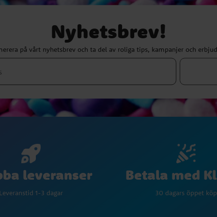
Nyhetsbrev!
erera på vårt nyhetsbrev och ta del av roliga tips, kampanjer och erbju
Betala med K
ba leveranser
30 dagars öppet köp
Leveranstid 1-3 dagar