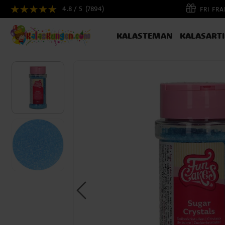
4.8 / 5
(7894)
FRI FR
KALASTEMAN
KALASART