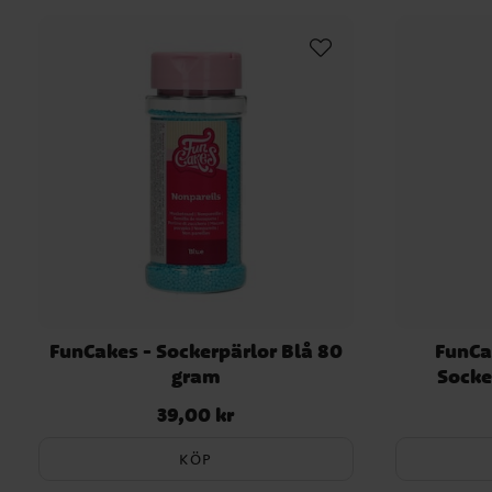
FunCakes - Sockerpärlor Blå 80
FunCa
gram
Socke
39,00 kr
Pris
:
39,00 kr
KÖP