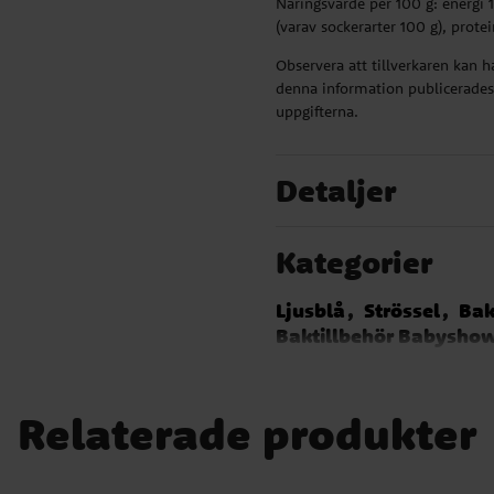
Näringsvärde per 100 g: energi 1
(varav sockerarter 100 g), protein
Observera att tillverkaren kan 
denna information publicerades.
uppgifterna.
Detaljer
Kategorier
Ljusblå
Strössel
Ba
Baktillbehör Babysho
Babyshower
Minione
Spiderman
Super Mar
Brandman Sam
Trakt
Relaterade produkter
Sonic The Hedgehog
P
Pippi Långstrump
Dog
Fordon
Baby Shark