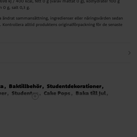
698 kJ / 400 kcal, fett 0 g (varav mättat 0 g), kolhydrater 100 g
 0 g, salt 0,3 g.
ha ändrat sammansättning, ingredienser eller näringsvärden sedan
 Kontrollera alltid produktens originalförpackning för de senaste
ka
Baktillbehör
Studentdekorationer
wer
Studenten
Cake Pops
Baka till Jul
rna
Baby Boy
Avengers
Frost - Frozen
io Bros
SvampBob
Paw Patrol
Polis
or och Bondgård
Emoji
LEGO City
yjamashjältarna
Greta Gris kalas
Babblarna
 Party
Fortnite - Battle Royal
Birthday Bear
1-årskalas Blårutigt
1-årskalas Fordon
Panda