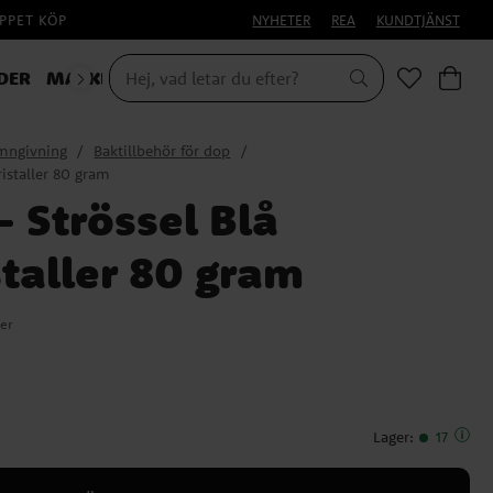
PPET KÖP
NYHETER
REA
KUNDTJÄNST
DER
MASKERAD
mngivning
Baktillbehör för dop
ristaller 80 gram
 Strössel Blå
taller 80 gram
er
Lager
:
17