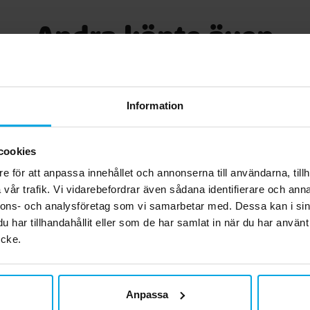
Andra köpte även
Information
cookies
e för att anpassa innehållet och annonserna till användarna, tillh
vår trafik. Vi vidarebefordrar även sådana identifierare och anna
nnons- och analysföretag som vi samarbetar med. Dessa kan i sin
har tillhandahållit eller som de har samlat in när du har använt
ycke.
er - Ljusblå 10-pack
Sifferballonger Blå Met
Anpassa
cm