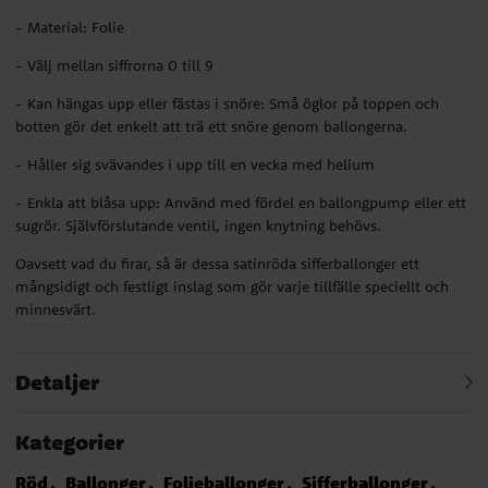
- Material: Folie
- Välj mellan siffrorna 0 till 9
- Kan hängas upp eller fästas i snöre: Små öglor på toppen och
botten gör det enkelt att trä ett snöre genom ballongerna.
- Håller sig svävandes i upp till en vecka med helium
- Enkla att blåsa upp: Använd med fördel en ballongpump eller ett
sugrör. Självförslutande ventil, ingen knytning behövs.
Oavsett vad du firar, så är dessa satinröda sifferballonger ett
mångsidigt och festligt inslag som gör varje tillfälle speciellt och
minnesvärt.
Detaljer
Kategorier
Röd
Ballonger
Folieballonger
Sifferballonger