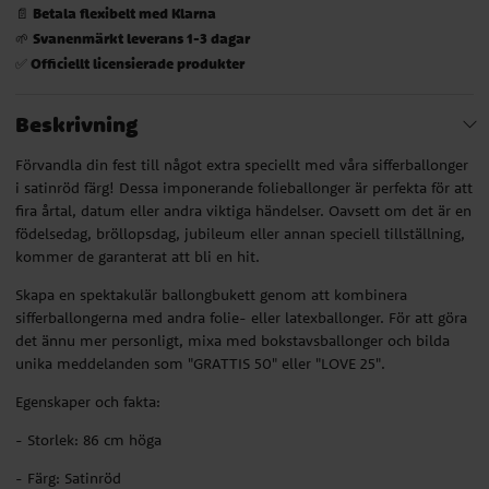
Betala flexibelt med Klarna
📄
Svanenmärkt leverans 1-3 dagar
🌱
Officiellt licensierade produkter
✅
Beskrivning
Förvandla din fest till något extra speciellt med våra sifferballonger
i satinröd färg! Dessa imponerande folieballonger är perfekta för att
fira årtal, datum eller andra viktiga händelser. Oavsett om det är en
födelsedag, bröllopsdag, jubileum eller annan speciell tillställning,
kommer de garanterat att bli en hit.
Skapa en spektakulär ballongbukett genom att kombinera
sifferballongerna med andra folie- eller latexballonger. För att göra
det ännu mer personligt, mixa med bokstavsballonger och bilda
unika meddelanden som "GRATTIS 50" eller "LOVE 25".
Egenskaper och fakta:
- Storlek: 86 cm höga
- Färg: Satinröd