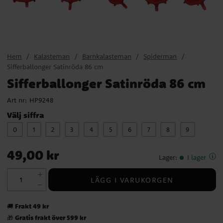
Hem
Kalasteman
Barnkalasteman
Spiderman
Sifferballonger Satinröda 86 cm
Sifferballonger Satinröda 86 cm
Art nr:
HP9248
Välj siffra
0
1
2
3
4
5
6
7
8
9
Pris
:
49,00 kr
49,00 kr
Lager
:
I lager
LÄGG I VARUKORGEN
Frakt 49 kr
🚚
Gratis frakt över 599 kr
🎁