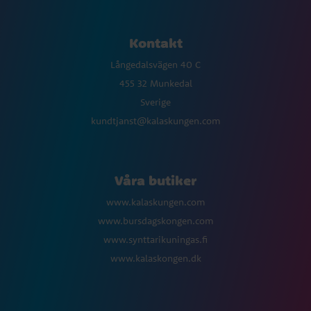
Kontakt
Långedalsvägen 40 C
455 32 Munkedal
Sverige
kundtjanst@kalaskungen.com
Våra butiker
www.kalaskungen.com
www.bursdagskongen.com
www.synttarikuningas.fi
www.kalaskongen.dk