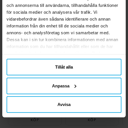
och annonserna till användarna, tillhandahålla funktioner
för sociala medier och analysera vår trafik. Vi
Andra köpte även
vidarebefordrar även sådana identifierare och annan
information från din enhet till de sociala medier och
annons- och analysföretag som vi samarbetar med.
Dessa kan i sin tur kombinera informationen med annan
information som du har tillhandahållit eller som de har
samlat in när du har använt deras tjänster. Du kan
närsomhelst ändra ditt samtycke.
Tillåt alla
Anpassa
Serpentiner - Röda
Disney Frost - Ballonger
A
Metallic
8-pack
Avvisa
19,00 kr
39,00 kr
Pris
:
19,00 kr
Pris
:
39,00 kr
KÖP
KÖP