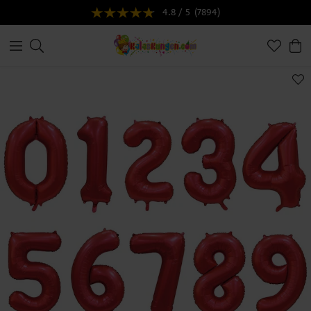
4.8 / 5
(7894)