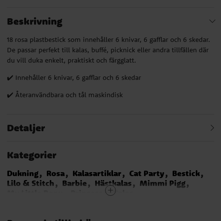
Beskrivning
18 rosa plastbestick som innehåller 6 knivar, 6 gafflar och 6 skedar.
De passar perfekt till kalas, buffé, picknick eller andra tillfällen där
du vill duka enkelt, praktiskt och färgglatt.
✔️ Innehåller 6 knivar, 6 gafflar och 6 skedar
✔️ Återanvändbara och tål maskindisk
Detaljer
Kategorier
Dukning
Rosa
Kalasartiklar
Cat Party
Bestick
Lilo & Stitch
Barbie
Hästkalas
Mimmi Pigg
My Little Pony
Prinsessor Kalas
Unicorn - Enhörning
Greta Gris kalas
LOL Surprise
Sjöjungfru - Mermaid
Fjärilskalas