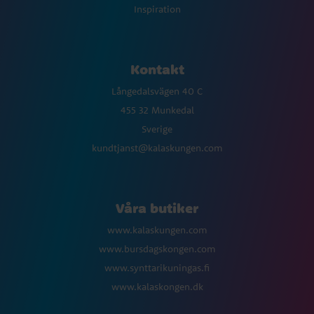
Inspiration
Kontakt
Långedalsvägen 40 C
455 32 Munkedal
Sverige
kundtjanst@kalaskungen.com
Våra butiker
www.kalaskungen.com
www.bursdagskongen.com
www.synttarikuningas.fi
www.kalaskongen.dk