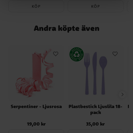
KÖP
KÖP
Andra köpte även
Serpentiner - Ljusrosa
Plastbestick Ljuslila 18-
Ba
pack
19,00 kr
35,00 kr
Pris
:
19,00 kr
Pris
:
35,00 kr