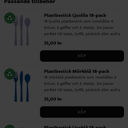
Passande tillbehör
Gabby's dockskåp
Monster High
Hello Kitty
Masha och Björnen
Frost - Frozen
K-Pop Demon Hunters
Kawaii Party
Plastbestick Ljuslila 18-pack
18 ljuslila plastbestick som innehåller 6
knivar, 6 gafflar och 6 skedar. De passar
perfekt till kalas, buffé, picknick eller andra
tillfällen där du vill duka enkelt, praktiskt
Pris
35,00 kr
:
35,00 kr
och färgglatt. ✔️ Innehåller 6 knivar, 6
gafflar och 6 skedar ✔️ Återanvändbara och
KÖP
tål maskindisk
Plastbestick Mörkblå 18-pack
18 mörkblå plastbestick som innehåller 6
knivar, 6 gafflar och 6 skedar. De passar
perfekt till kalas, buffé, picknick eller andra
tillfällen där du vill duka enkelt, praktiskt
Pris
35,00 kr
:
35,00 kr
och färgglatt. ✔️ Innehåller 6 knivar, 6
gafflar och 6 skedar ✔️ Återanvändbara och
KÖP
tål maskindisk
Plastbestick Ljusblå 18-pack