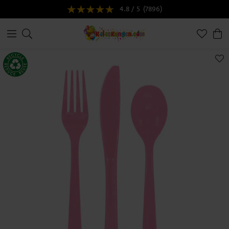
4.8 / 5
(7896)