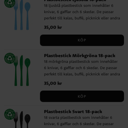
18 ljusblå plastbestick som innehåller 6
knivar, 6 gafflar och 6 skedar. De passar
perfekt till kalas, buffé, picknick eller andra
tillfällen där du vill duka enkelt, praktiskt
Pris
35,00 kr
:
35,00 kr
och färgglatt. ✔️ Innehåller 6 knivar, 6
gafflar och 6 skedar ✔️ Återanvändbara och
KÖP
tål maskindisk
Plastbestick Mörkgröna 18-pack
18 mörkgröna plastbestick som innehåller
6 knivar, 6 gafflar och 6 skedar. De passar
perfekt till kalas, buffé, picknick eller andra
tillfällen där du vill duka enkelt, praktiskt
Pris
35,00 kr
:
35,00 kr
och färgglatt. ✔️ Innehåller 6 knivar, 6
gafflar och 6 skedar ✔️ Återanvändbara och
KÖP
tål maskindisk
Plastbestick Svart 18-pack
18 svarta plastbestick som innehåller 6
knivar, 6 gafflar och 6 skedar. De passar