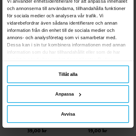
Vi använder enhetsidentifierare för att anpassa innehållet
gafflar och 6 skedar ✔️ Återanvändbara och
och annonserna till användarna, tillhandahålla funktioner
KÖP
tål maskindisk
för sociala medier och analysera vår trafik. Vi
vidarebefordrar även sådana identifierare och annan
Relaterade produkter
information från din enhet till de sociala medier och
annons- och analysföretag som vi samarbetar med.
Dessa kan i sin tur kombinera informationen med annan
information som du har tillhandahållit eller som de har
samlat in när du har använt deras tjänster. Du kan
närsomhelst ändra ditt samtycke.
Tillåt alla
Anpassa
Rosa kalastutor 6-pack
Trägafflar 8-pack
Avvisa
39,00 kr
19,00 kr
Pris
:
39,00 kr
Pris
:
19,00 kr