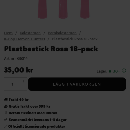
Hem
Kalasteman
Barnkalasteman
K-Pop Demon Hunters
Plastbestick Rosa 18-pack
Plastbestick Rosa 18-pack
Art nr:
G6814
Pris
:
35,00 kr
35,00 kr
Lager
:
30+
LÄGG I VARUKORGEN
Frakt 49 kr
🚚
Gratis frakt över 599 kr
🎁
Betala flexibelt med Klarna
📄
Svanenmärkt leverans 1-3 dagar
🌱
Officiellt licensierade produkter
✅