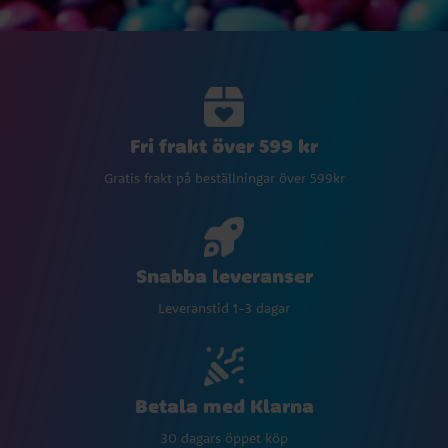
Fri frakt över 599 kr
Gratis frakt på beställningar över 599kr
Snabba leveranser
Leveranstid 1-3 dagar
Betala med Klarna
30 dagars öppet köp