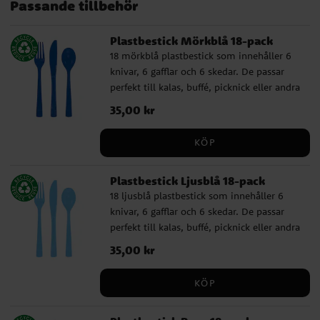
Passande tillbehör
Plastbestick Mörkblå 18-pack
18 mörkblå plastbestick som innehåller 6
knivar, 6 gafflar och 6 skedar. De passar
perfekt till kalas, buffé, picknick eller andra
tillfällen där du vill duka enkelt, praktiskt
Pris
35,00 kr
:
35,00 kr
och färgglatt. ✔️ Innehåller 6 knivar, 6
gafflar och 6 skedar ✔️ Återanvändbara och
KÖP
tål maskindisk
Plastbestick Ljusblå 18-pack
18 ljusblå plastbestick som innehåller 6
knivar, 6 gafflar och 6 skedar. De passar
perfekt till kalas, buffé, picknick eller andra
tillfällen där du vill duka enkelt, praktiskt
Pris
35,00 kr
:
35,00 kr
och färgglatt. ✔️ Innehåller 6 knivar, 6
gafflar och 6 skedar ✔️ Återanvändbara och
KÖP
tål maskindisk