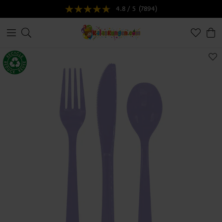
4.8 / 5
(7894)