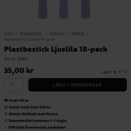
Hem
Kalasartiklar
Dukning
Bestick
Plastbestick Ljuslila 18-pack
Plastbestick Ljuslila 18-pack
Art nr:
G6817
Pris
:
35,00 kr
35,00 kr
Lager
:
11
LÄGG I VARUKORGEN
Frakt 49 kr
🚚
Gratis frakt över 599 kr
🎁
Betala flexibelt med Klarna
📄
Svanenmärkt leverans 1-3 dagar
🌱
Officiellt licensierade produkter
✅