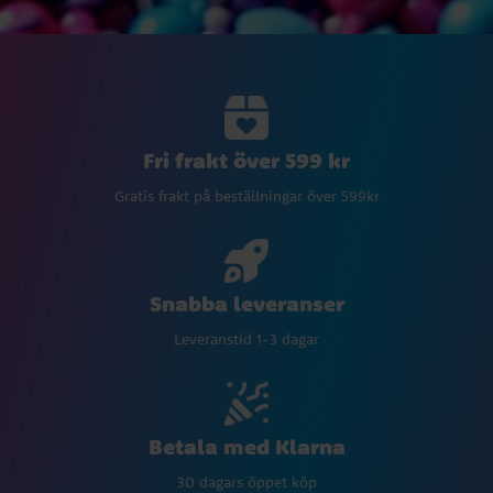
Fri frakt över 599 kr
Gratis frakt på beställningar över 599kr
Snabba leveranser
Leveranstid 1-3 dagar
Betala med Klarna
30 dagars öppet köp