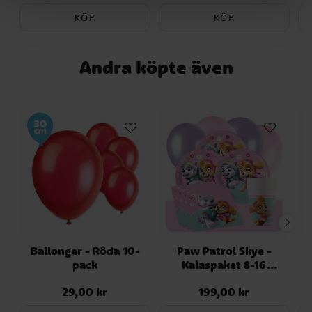
KÖP
KÖP
Andra köpte även
Ballonger - Röda 10-
Paw Patrol Skye -
pack
Kalaspaket 8-16
F
personer
29,00 kr
199,00 kr
Pris
:
29,00 kr
Pris
:
199,00 kr