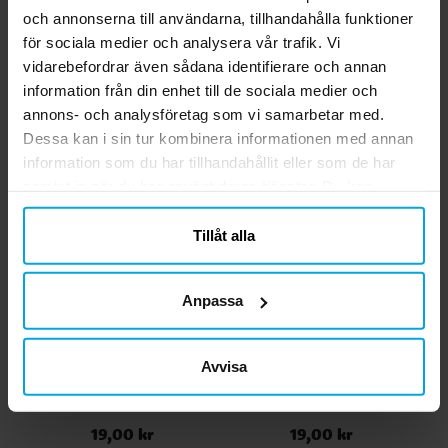
och färgglatt. ✔️ Innehåller 6 knivar, 6
och annonserna till användarna, tillhandahålla funktioner
gafflar och 6 skedar ✔️ Återanvändbara och
GÅ TILL
för sociala medier och analysera vår trafik. Vi
tål maskindisk
vidarebefordrar även sådana identifierare och annan
information från din enhet till de sociala medier och
Relaterade produkter
annons- och analysföretag som vi samarbetar med.
Dessa kan i sin tur kombinera informationen med annan
information som du har tillhandahållit eller som de har
samlat in när du har använt deras tjänster. Du kan
närsomhelst ändra ditt samtycke.
Tillåt alla
Anpassa
Avvisa
Träknivar 8-pack
Trägafflar 8-pack
P
19,00 kr
19,00 kr
Pris
:
19,00 kr
Pris
:
19,00 kr