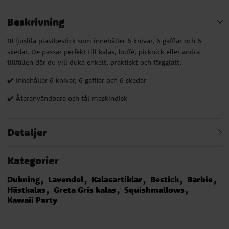
Beskrivning
18 ljuslila plastbestick som innehåller 6 knivar, 6 gafflar och 6
skedar. De passar perfekt till kalas, buffé, picknick eller andra
tillfällen där du vill duka enkelt, praktiskt och färgglatt.
✔️ Innehåller 6 knivar, 6 gafflar och 6 skedar
✔️ Återanvändbara och tål maskindisk
Detaljer
Kategorier
Dukning
Lavendel
Kalasartiklar
Bestick
Barbie
Hästkalas
Greta Gris kalas
Squishmallows
Kawaii Party