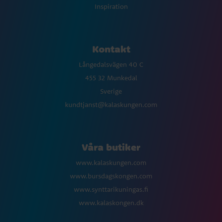
Inspiration
Kontakt
Långedalsvägen 40 C
455 32 Munkedal
Sverige
kundtjanst@kalaskungen.com
Våra butiker
www.kalaskungen.com
www.bursdagskongen.com
www.synttarikuningas.fi
www.kalaskongen.dk