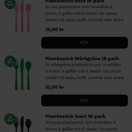
Plastbestick Rosa 18-pack
18 rosa plastbestick som innehåller 6
knivar, 6 gafflar och 6 skedar. De passar
perfekt till kalas, buffé, picknick eller andra
tillfällen där du vill duka enkelt, praktiskt
Pris
35,00 kr
:
35,00 kr
och färgglatt. ✔️ Innehåller 6 knivar, 6
gafflar och 6 skedar ✔️ Återanvändbara och
KÖP
tål maskindisk
Plastbestick Mörkgröna 18-pack
18 mörkgröna plastbestick som innehåller
6 knivar, 6 gafflar och 6 skedar. De passar
perfekt till kalas, buffé, picknick eller andra
tillfällen där du vill duka enkelt, praktiskt
Pris
35,00 kr
:
35,00 kr
och färgglatt. ✔️ Innehåller 6 knivar, 6
gafflar och 6 skedar ✔️ Återanvändbara och
KÖP
tål maskindisk
Plastbestick Svart 18-pack
18 svarta plastbestick som innehåller 6
knivar, 6 gafflar och 6 skedar. De passar