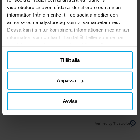
Recensioner (3)
vidarebefordrar även sådana identifierare och annan
information från din enhet till de sociala medier och
Britt J
BJ
annons- och analysföretag som vi samarbetar med.
Dessa kan i sin tur kombinera informationen med annan
information som du har tillhandahållit eller som de har
2 år sedan
samlat in när du har använt deras tjänster. Du kan
närsomhelst ändra ditt samtycke.
Madelen L
ML
Tillåt alla
2 år sedan
Anpassa
Mariia E
ME
Avvisa
3 år sedan
Verified by Trustvoice