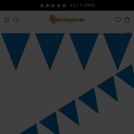
4.8 / 5
(7894)