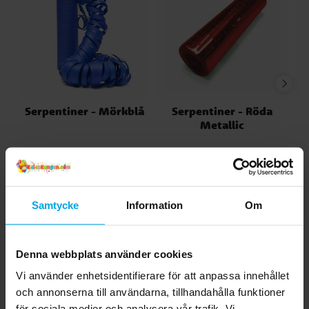
Serpentiner - Mörkblå
Serpentiner - Röda
Metallic
19,00 kr
19,00 kr
Pris
:
19,00 kr
Pris
:
19,00 kr
KÖP
KÖP
Samtycke
Information
Om
4.7
5
☆
4
☆
Denna webbplats använder cookies
3
☆
2
☆
Vi använder enhetsidentifierare för att anpassa innehållet
1
☆
3 betyg
och annonserna till användarna, tillhandahålla funktioner
för sociala medier och analysera vår trafik. Vi