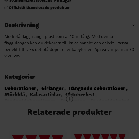
Svanenmärkt leverans 1-3 dagar
🌱
Officiellt licensierade produkter
✅
Beskrivning
Mörkblå flaggirlang i plast som är 10 m lång. Med denna
flaggirlangen kan du dekorera till kalas snabbt och enkelt. Passar
perfekt till t. Ex det blå dopet eller babyfesten. Själva vimpeln är 30
x 20 cm.
Kategorier
Dekorationer
Girlanger
Hängande dekorationer
Mörkblå
Kalasartiklar
Oktoberfest
Studentdekorationer
Studenten
Studentdukning
Sonic The Hedgehog
Emil Kalas
Sverige
Finland
Relaterade produkter
Polis
Traktor och Bondgård
Babblarna
Spidey And His Amazing Friends
Smurfarna
Nederländerna
USA
Frankrike
Transformers
Asterix
Bamse
Brandman Sam
Pyjamashjältarna
Dragon Ball
Monster Truck