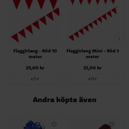
Norge
Länder
EID Mubarak
Färgteman
Flaggirlang - Röd 10
Flaggirlang Mini - Röd 3
meter
meter
29,00 kr
25,00 kr
Pris
:
29,00 kr
Pris
:
25,00 kr
KÖP
KÖP
Andra köpte även