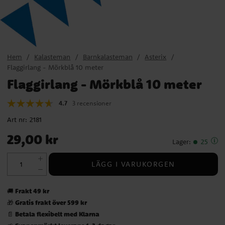
Hem
Kalasteman
Barnkalasteman
Asterix
Flaggirlang - Mörkblå 10 meter
Flaggirlang - Mörkblå 10 meter
4.7
3 recensioner
Art nr:
2181
Pris
:
29,00 kr
29,00 kr
Lager
:
25
LÄGG I VARUKORGEN
Frakt 49 kr
🚚
Gratis frakt över 599 kr
🎁
Betala flexibelt med Klarna
📄