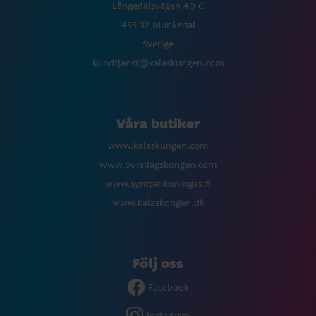
Långedalsvägen 40 C
455 32 Munkedal
Sverige
kundtjanst@kalaskungen.com
Våra butiker
www.kalaskungen.com
www.bursdagskongen.com
www.synttarikuningas.fi
www.kalaskongen.dk
Följ oss
Facebook
Instagram