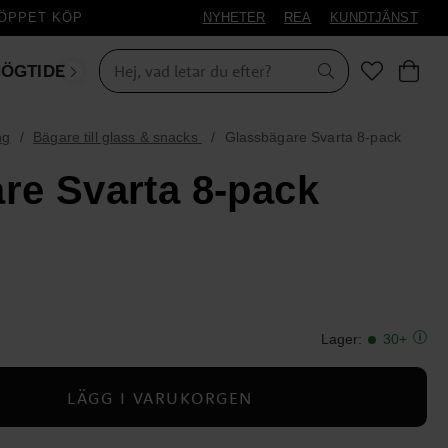
 ÖPPET KÖP
NYHETER
REA
KUNDTJÄNST
ÖGTIDER
MASKERAD
ng
Bägare till glass & snacks
Glassbägare Svarta 8-pack
re Svarta 8-pack
Lager
:
30+
LÄGG I VARUKORGEN