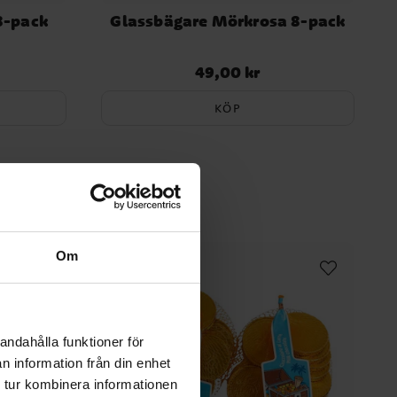
8-pack
Glassbägare Mörkrosa 8-pack
49,00 kr
Pris
:
49,00 kr
KÖP
Om
andahålla funktioner för
n information från din enhet
 tur kombinera informationen