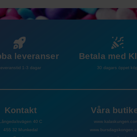
Betala med K
ba leveranser
30 dagars öppet kö
everanstid 1-3 dagar
Kontakt
Våra butik
Långedalsvägen 40 C
www.kalaskungen.co
455 32 Munkedal
www.bursdagskongen.