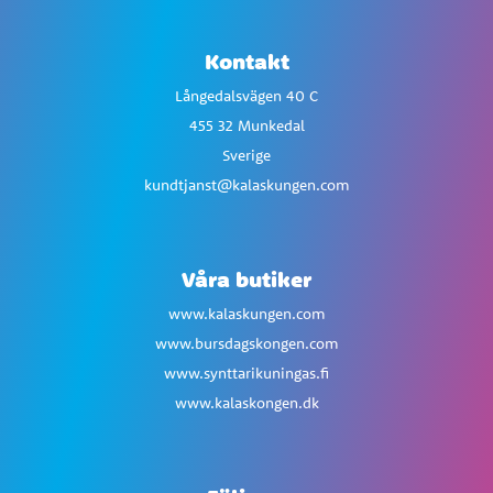
Kontakt
Långedalsvägen 40 C
455 32 Munkedal
Sverige
kundtjanst@kalaskungen.com
Våra butiker
www.kalaskungen.com
www.bursdagskongen.com
www.synttarikuningas.fi
www.kalaskongen.dk