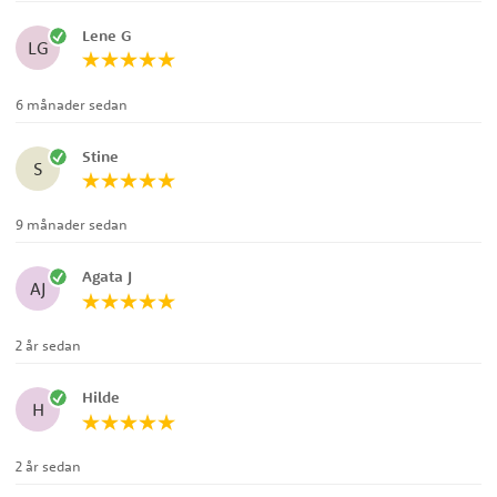
Lene G
LG
6 månader sedan
Stine
S
9 månader sedan
Agata J
AJ
2 år sedan
Hilde
H
2 år sedan