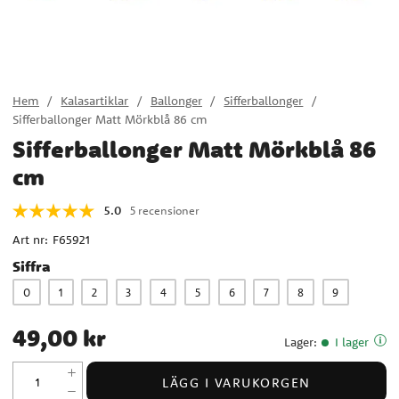
Hem
Kalasartiklar
Ballonger
Sifferballonger
Sifferballonger Matt Mörkblå 86 cm
Sifferballonger Matt Mörkblå 86
cm
5.0
5 recensioner
Art nr:
F65921
Siffra
0
1
2
3
4
5
6
7
8
9
Pris
:
49,00 kr
49,00 kr
Lager
:
I lager
LÄGG I VARUKORGEN