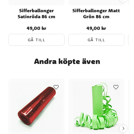
mångsidigt och festligt inslag som gör
Sifferballonger
Sifferballonger Matt
varje tillfälle speciellt och minnesvärt.
Satinröda 86 cm
Grön 86 cm
49,00 kr
49,00 kr
Pris
:
49,00 kr
Pris
:
49,00 kr
GÅ TILL
GÅ TILL
Andra köpte även