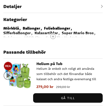
Detaljer
Kategorier
Mörkblå
Ballonger
Folieballonger
Sifferballonger
Kalasartiklar
Super Mario Bros
Pokémon
LEGO City
Sonic The Hedgehog
Babblarna
Emil Kalas
Dragon Ball
Monster Truck
Norge
Finland
Nederländerna
Passande tillbehör
USA
Frankrike
Transformers
Bamse
Avengers
Fortnite - Battle Royal
Smurfarna
Polis
Sverige
Länder
Färgteman
Helium på Tub
Helium är enkelt och roligt att använda
som tillbehör och det förvandlar både
kalaset och andra festliga evenemang till
något alldeles extra. Du kan göra kreativa
Nuvarande pris
279,00 kr
:
279,00 kr
Tidigare pris
:
299,00 kr
arrangemang, fylla siffer- eller
299,00 kr
bokstavsballonger, airwalkerballonger med
GÅ TILL
mera. Alla ballonger vi säljer fungerar bra
med helium. Våra heliumtankar kommer i