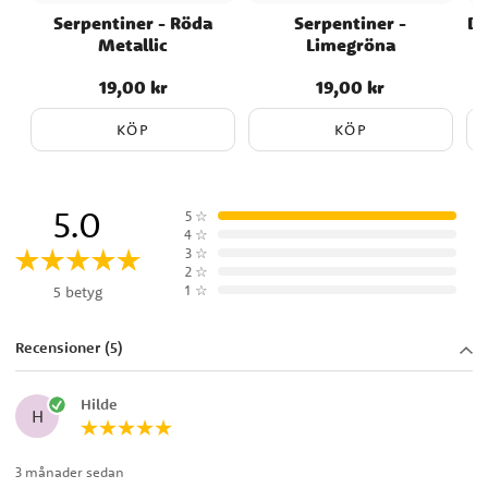
Serpentiner - Röda
Serpentiner -
Di
Metallic
Limegröna
19,00 kr
19,00 kr
Pris
:
19,00 kr
Pris
:
19,00 kr
KÖP
KÖP
5.0
5
☆
4
☆
3
☆
2
☆
1
☆
5 betyg
Recensioner (5)
Hilde
H
3 månader sedan