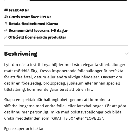
Frakt 49 kr
🚚
Gratis frakt över 599 kr
🎁
Betala flexibelt med Klarna
📄
Svanenmärkt leverans 1-3 dagar
🌱
Officiellt licensierade produkter
✅
Beskrivning
Lyft din nästa fest till nya höjder med våra eleganta sifferballonger i
matt mörkblå färg! Dessa imponerande folieballonger är perfekta
för att fira årtal, datum eller andra viktiga händelser. Oavsett om
det är en födelsedag, bröllopsdag, jubileum eller annan speciell
tillställning, kommer de garanterat att bli en hit.
Skapa en spektakulär ballongbukett genom att kombinera
sifferballongerna med andra folie- eller latexballonger. För att göra
det ännu mer personligt, mixa med bokstavsballonger och bilda
unika meddelanden som "GRATTIS 50" eller "LOVE 25".
Egenskaper och fakta: