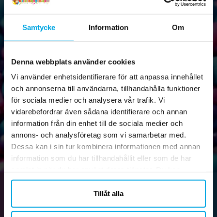
Samtycke
Information
Om
Nyhetsbrev!
Prenumerera på vårt nyhetsbrev och ta del av roliga tips,
Denna webbplats använder cookies
kampanjer och erbjudanden.
Vi använder enhetsidentifierare för att anpassa innehållet
och annonserna till användarna, tillhandahålla funktioner
för sociala medier och analysera vår trafik. Vi
vidarebefordrar även sådana identifierare och annan
Skicka
information från din enhet till de sociala medier och
annons- och analysföretag som vi samarbetar med.
Dessa kan i sin tur kombinera informationen med annan
information som du har tillhandahållit eller som de har
samlat in när du har använt deras tjänster. Du kan
närsomhelst ändra ditt samtycke.
Tillåt alla