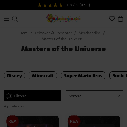
4.8 / 5
(7896)
Hem
Leksaker & Presenter
Merchandise
Masters of the Universe
Masters of the Universe
Disney
Minecraft
Super Mario Bros
Sonic
Filtrera
Sortera
4 produkter