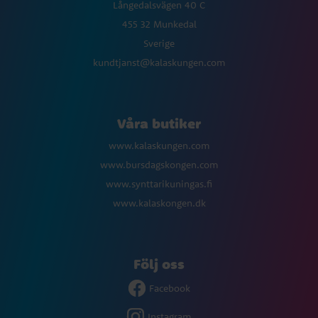
Långedalsvägen 40 C
455 32 Munkedal
Sverige
kundtjanst@kalaskungen.com
Våra butiker
www.kalaskungen.com
www.bursdagskongen.com
www.synttarikuningas.fi
www.kalaskongen.dk
Följ oss
Facebook
Instagram