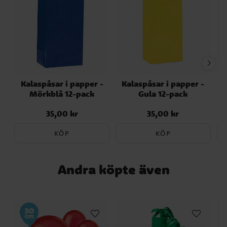
Kalaspåsar i papper -
Kalaspåsar i papper -
Mörkblå 12-pack
Gula 12-pack
35,00 kr
35,00 kr
Pris
:
35,00 kr
Pris
:
35,00 kr
KÖP
KÖP
Andra köpte även