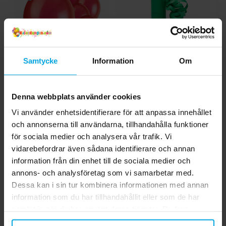
Samtycke
Information
Om
Ballonger - Röda 10-
Serpentiner - Gröna
pack
Denna webbplats använder cookies
29,00 kr
19,00 kr
Pris
:
29,00 kr
Pris
:
19,00 kr
Vi använder enhetsidentifierare för att anpassa innehållet
och annonserna till användarna, tillhandahålla funktioner
KÖP
KÖP
för sociala medier och analysera vår trafik. Vi
vidarebefordrar även sådana identifierare och annan
information från din enhet till de sociala medier och
5.0
5
☆
annons- och analysföretag som vi samarbetar med.
4
☆
3
☆
Dessa kan i sin tur kombinera informationen med annan
2
☆
information som du har tillhandahållit eller som de har
1
☆
2 betyg
samlat in när du har använt deras tjänster. Du kan
närsomhelst ändra ditt samtycke.