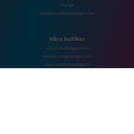
Sverige
kundtjanst@kalaskungen.com
Våra butiker
www.kalaskungen.com
www.bursdagskongen.com
www.synttarikuningas.fi
www.kalaskongen.dk
Följ oss
Facebook
Instagram