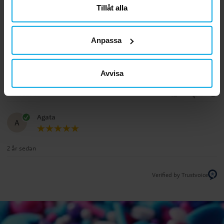
Recensioner (2)
Tillåt alla
Gunhild
G
Anpassa
Vackra röda godispåsar. Mycket nöjd.Möjligt för ytterligare köp om
det finns i lager
Avvisa
Översatt från norska
•
Visa original
3 år sedan
Agata
A
2 år sedan
Verified by Trustvoice