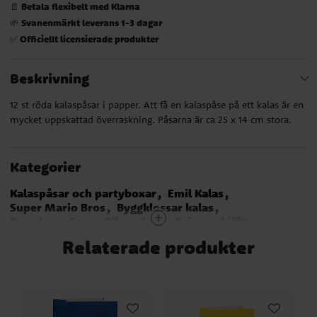
Betala flexibelt med Klarna
📄
Svanenmärkt leverans 1-3 dagar
🌱
Officiellt licensierade produkter
✅
Beskrivning
12 st röda kalaspåsar i papper. Att få en kalaspåse på ett kalas är en
mycket uppskattad överraskning. Påsarna är ca 25 x 14 cm stora.
Kategorier
Kalaspåsar och partyboxar
Emil Kalas
Super Mario Bros
Byggklossar kalas
Brandman Sam
Bilar - Cars
Pyjamashjältarna
Miraculous Ladybug
Dog Party
Rainbow Party
Relaterade produkter
Transformers
Avengers
Godispåsar