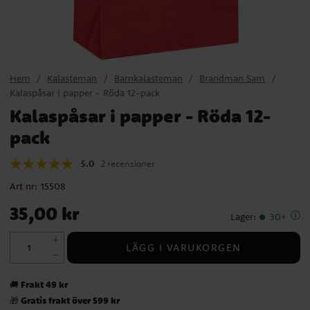
Hem
Kalasteman
Barnkalasteman
Brandman Sam
Kalaspåsar i papper - Röda 12-pack
Kalaspåsar i papper - Röda 12-
pack
5.0
2 recensioner
Art nr:
15508
Pris
:
35,00 kr
35,00 kr
Lager
:
30+
LÄGG I VARUKORGEN
Frakt 49 kr
🚚
Gratis frakt över 599 kr
🎁