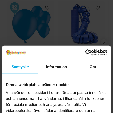
Ballonger - Mörkblå 10-
Serpentiner - Mörkblå
S
pack
29,00 kr
19,00 kr
Samtycke
Information
Om
Pris
:
29,00 kr
Pris
:
19,00 kr
KÖP
KÖP
Denna webbplats använder cookies
Vi använder enhetsidentifierare för att anpassa innehållet
5.0
5
☆
och annonserna till användarna, tillhandahålla funktioner
4
☆
för sociala medier och analysera vår trafik. Vi
3
☆
2
☆
vidarebefordrar även sådana identifierare och annan