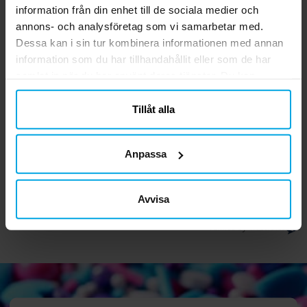
1
☆
2 betyg
information från din enhet till de sociala medier och
annons- och analysföretag som vi samarbetar med.
Recensioner (2)
Dessa kan i sin tur kombinera informationen med annan
information som du har tillhandahållit eller som de har
Ann-sofi F
samlat in när du har använt deras tjänster. Du kan
AF
närsomhelst ändra ditt samtycke.
Tillåt alla
2 år sedan
Agata J
Anpassa
AJ
2 år sedan
Avvisa
Verified by Trustvoice