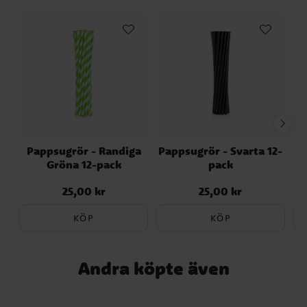
Pappsugrör - Randiga
Pappsugrör - Svarta 12-
P
Gröna 12-pack
pack
25,00 kr
25,00 kr
Pris
:
25,00 kr
Pris
:
25,00 kr
KÖP
KÖP
Andra köpte även