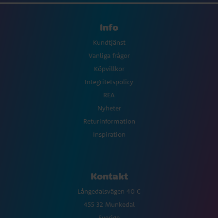
Info
Kundtjänst
Vanliga frågor
Köpvillkor
Integritetspolicy
REA
Nyheter
Returinformation
Inspiration
Kontakt
Långedalsvägen 40 C
455 32 Munkedal
Sverige