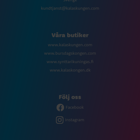
kundtjanst@kalaskungen.com
Våra butiker
www.kalaskungen.com
www.bursdagskongen.com
www.synttarikuningas.fi
www.kalaskongen.dk
Följ oss
Facebook
Instagram