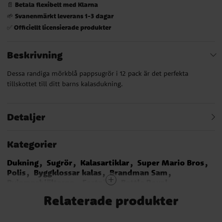
Betala flexibelt med Klarna
📄
Svanenmärkt leverans 1-3 dagar
🌱
Officiellt licensierade produkter
✅
Beskrivning
Dessa randiga mörkblå pappsugrör i 12 pack är det perfekta
tillskottet till ditt barns kalasdukning.
Detaljer
Kategorier
Dukning
Sugrör
Kalasartiklar
Super Mario Bros
Polis
Byggklossar kalas
Brandman Sam
Pyjamashjältarna
Fortnite - Battle Royal
Baby Shark
Blues Clues
Emil Kalas
Smurfarna
Relaterade produkter
Asterix
Studentdukning
Studenten