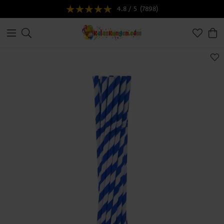
4.8 / 5
(7898)