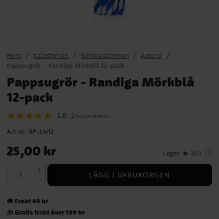
Hem
Kalasteman
Barnkalasteman
Asterix
Pappsugrör - Randiga Mörkblå 12-pack
Pappsugrör - Randiga Mörkblå
12-pack
5.0
2 recensioner
Art nr:
RP-LN12
Pris
:
25,00 kr
25,00 kr
Lager
:
30+
LÄGG I VARUKORGEN
Frakt 49 kr
🚚
Gratis frakt över 599 kr
🎁