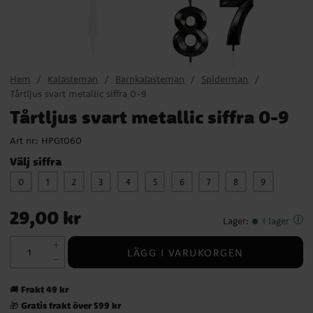
Hem
Kalasteman
Barnkalasteman
Spiderman
Tårtljus svart metallic siffra 0-9
Tårtljus svart metallic siffra 0-9
Art nr:
HPG1060
Välj siffra
0
1
2
3
4
5
6
7
8
9
Pris
:
29,00 kr
29,00 kr
Lager
:
I lager
LÄGG I VARUKORGEN
Frakt 49 kr
🚚
Gratis frakt över 599 kr
🎁