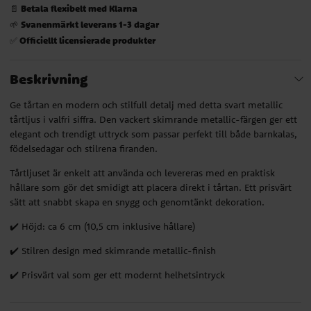
Betala flexibelt med Klarna
📄
Svanenmärkt leverans 1-3 dagar
🌱
Officiellt licensierade produkter
✅
Beskrivning
Ge tårtan en modern och stilfull detalj med detta svart metallic
tårtljus i valfri siffra. Den vackert skimrande metallic-färgen ger ett
elegant och trendigt uttryck som passar perfekt till både barnkalas,
födelsedagar och stilrena firanden.
Tårtljuset är enkelt att använda och levereras med en praktisk
hållare som gör det smidigt att placera direkt i tårtan. Ett prisvärt
sätt att snabbt skapa en snygg och genomtänkt dekoration.
✔️ Höjd: ca 6 cm (10,5 cm inklusive hållare)
✔️ Stilren design med skimrande metallic-finish
✔️ Prisvärt val som ger ett modernt helhetsintryck