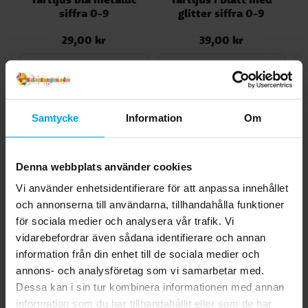
siffra 0-9
glitter siffra 0-9
29,00 kr
39,00 kr
Pris
:
29,00 kr
Pris
:
39,00 kr
GÅ TILL
GÅ TILL
Andra köpte även
Samtycke
Information
Om
Denna webbplats använder cookies
Vi använder enhetsidentifierare för att anpassa innehållet
och annonserna till användarna, tillhandahålla funktioner
för sociala medier och analysera vår trafik. Vi
vidarebefordrar även sådana identifierare och annan
information från din enhet till de sociala medier och
annons- och analysföretag som vi samarbetar med.
Dessa kan i sin tur kombinera informationen med annan
Sifferballonger Lila 86
Serpentiner - Röda
Di
information som du har tillhandahållit eller som de har