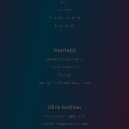
REA
Nyheter
Returinformation
Inspiration
Kontakt
Långedalsvägen 40 C
455 32 Munkedal
Sverige
kundtjanst@kalaskungen.com
Våra butiker
www.kalaskungen.com
www.bursdagskongen.com