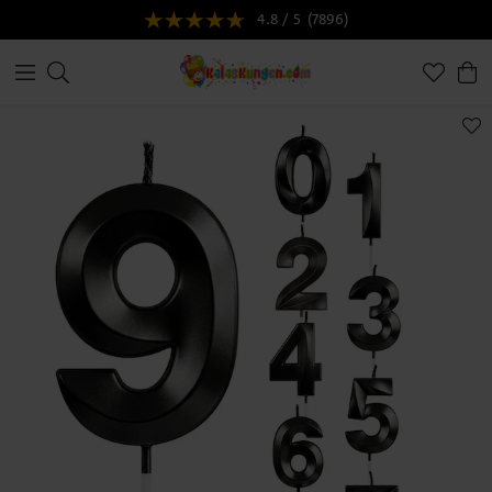
4.8 / 5
(7896)