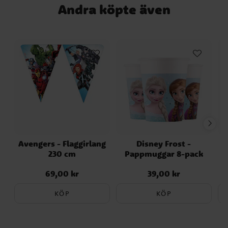
Andra köpte även
Avengers - Flaggirlang
Disney Frost -
S
230 cm
Pappmuggar 8-pack
69,00 kr
39,00 kr
Pris
:
69,00 kr
Pris
:
39,00 kr
KÖP
KÖP