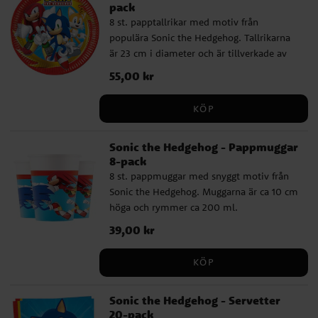
pack
komplett. Med ett färdigt kalaspaket går
8 st. papptallrikar med motiv från
det snabbt och enkelt att ordna en
populära Sonic the Hedgehog. Tallrikarna
födelsedag fylld med glada barn, energi
är 23 cm i diameter och är tillverkade av
och spelinspirerad stämning. Komplettera
FSC-märkt papper.
gärna med kalaspåsar, partyboxar, godis,
Pris
55,00 kr
:
55,00 kr
småleksaker och andra Sonic the
Hedgehog-dekorationer för att göra
KÖP
kalaset ännu roligare.
Sonic the Hedgehog - Pappmuggar
8-pack
8 st. pappmuggar med snyggt motiv från
Sonic the Hedgehog. Muggarna är ca 10 cm
höga och rymmer ca 200 ml.
Pris
39,00 kr
:
39,00 kr
KÖP
Sonic the Hedgehog - Servetter
20-pack