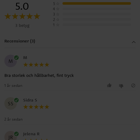
5.0
5
☆
4
☆
3
☆
2
☆
1
☆
3 betyg
Recensioner (3)
M
M
Bra storlek och hållbarhet, fint tryck
1 år sedan
Sidra S
SS
2 år sedan
Jelena R
JR