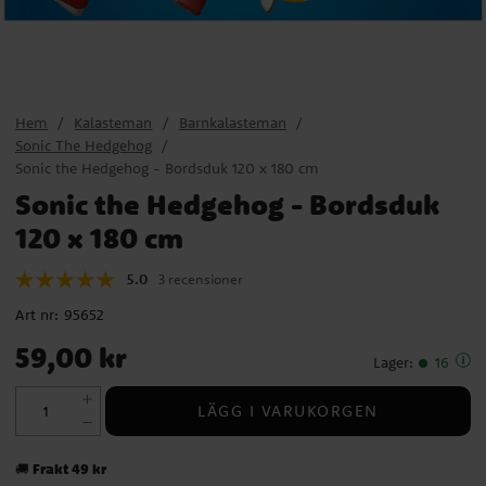
Hem
Kalasteman
Barnkalasteman
Sonic The Hedgehog
Sonic the Hedgehog - Bordsduk 120 x 180 cm
Sonic the Hedgehog - Bordsduk
120 x 180 cm
5.0
3 recensioner
Art nr:
95652
Pris
:
59,00 kr
59,00 kr
Lager
:
16
LÄGG I VARUKORGEN
Frakt 49 kr
🚚