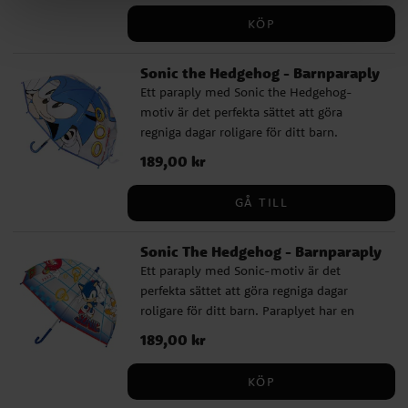
luft och helium. Om du blåser upp med
KÖP
luft rekommenderar vi att du använder en
ballongpump.
Sonic the Hedgehog - Barnparaply
Ett paraply med Sonic the Hedgehog-
motiv är det perfekta sättet att göra
regniga dagar roligare för ditt barn.
Paraplyet har en diameter på cirka 71 cm
Pris
189,00 kr
:
189,00 kr
och är tillverkat av högkvalitativt PoE och
glasfiber. Det har 8 pinnar och öppnas
GÅ TILL
manuellt. Med en snygg design med Sonic
the Hedgehog som motiv kommer detta
Sonic The Hedgehog - Barnparaply
paraply att bli en favorit bland alla små
Ett paraply med Sonic-motiv är det
fans av spelet och filmerna.
perfekta sättet att göra regniga dagar
roligare för ditt barn. Paraplyet har en
diameter på cirka 71 cm och är tillverkat av
Pris
189,00 kr
:
189,00 kr
högkvalitativt PoE och glasfiber. Det har 8
pinnar och öppnas manuellt. Med en
KÖP
snygg design med Sonic The Hedgehog