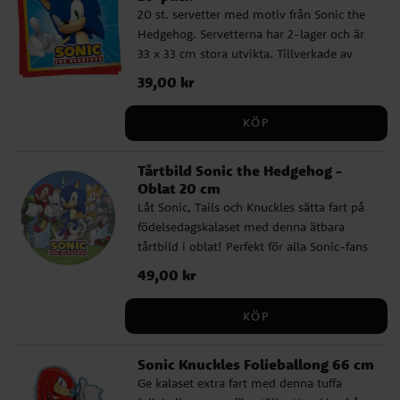
20 st. servetter med motiv från Sonic the
Hedgehog. Servetterna har 2-lager och är
33 x 33 cm stora utvikta. Tillverkade av
FSC-certifierat papper.
Pris
39,00 kr
:
39,00 kr
KÖP
Tårtbild Sonic the Hedgehog -
Oblat 20 cm
Låt Sonic, Tails och Knuckles sätta fart på
födelsedagskalaset med denna ätbara
tårtbild i oblat! Perfekt för alla Sonic-fans
som vill skapa en actionfylld tårta
Pris
49,00 kr
:
49,00 kr
inspirerad av Segas ikoniska blå igelkott.
✔ 20 cm i diameter – passar de flesta
KÖP
tårtor ✔ Gluten- och laktosfri – utan
tillsatt socker ✔ Enkel att använda –
Sonic Knuckles Folieballong 66 cm
placeras direkt på tårtan Ingredienser:
Ge kalaset extra fart med denna tuffa
Potatisstärkelse, vatten, olivolja,