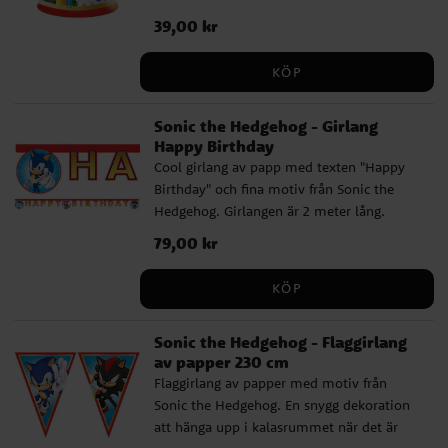
cm höga och hålls plats med ett
Pris
39,00 kr
:
39,00 kr
resårband.
KÖP
Sonic the Hedgehog - Girlang
Happy Birthday
Cool girlang av papp med texten "Happy
Birthday" och fina motiv från Sonic the
Hedgehog. Girlangen är 2 meter lång.
Pris
79,00 kr
:
79,00 kr
KÖP
Sonic the Hedgehog - Flaggirlang
av papper 230 cm
Flaggirlang av papper med motiv från
Sonic the Hedgehog. En snygg dekoration
att hänga upp i kalasrummet när det är