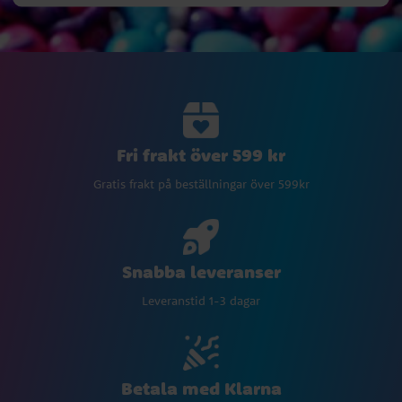
Fri frakt över 599 kr
Gratis frakt på beställningar över 599kr
Snabba leveranser
Leveranstid 1-3 dagar
Betala med Klarna