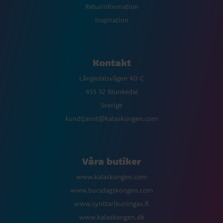
Returinformation
Inspiration
Kontakt
Långedalsvägen 40 C
455 32 Munkedal
Sverige
kundtjanst@kalaskungen.com
Våra butiker
www.kalaskungen.com
www.bursdagskongen.com
www.synttarikuningas.fi
www.kalaskongen.dk