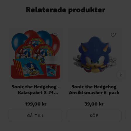
Relaterade produkter
Sonic the Hedgehog -
Sonic the Hedgehog
Kalaspaket 8-24
Ansiktsmasker 6-pack
F
personer
199,00 kr
39,00 kr
Pris
:
199,00 kr
Pris
:
39,00 kr
GÅ TILL
KÖP