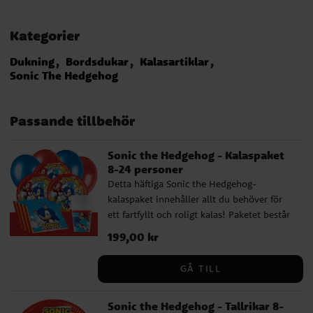
Kategorier
Dukning
Bordsdukar
Kalasartiklar
Sonic The Hedgehog
Passande tillbehör
Sonic the Hedgehog - Kalaspaket
8-24 personer
Detta häftiga Sonic the Hedgehog-
kalaspaket innehåller allt du behöver för
ett fartfyllt och roligt kalas! Paketet består
av tallrikar (23 cm), pappmuggar (200 ml)
Pris
199,00 kr
:
199,00 kr
och servetter (33 x 33 cm) för 8, 16 eller 24
personer. Dessutom ingår 10 röda och 10
GÅ TILL
mörkblå ballonger som skapar en energisk
och festlig stämning, samt en röd plastduk
Sonic the Hedgehog - Tallrikar 8-
(137 x 274 cm) som gör dukningen