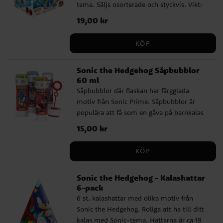
tema. Säljs osorterade och styckvis. Vikt:
20 gram Ingredienser: socker, kakaosmör,
Pris
19,00 kr
:
19,00 kr
mjölkpulver, kakaomassa, vasslepulver
(mjölk), emulgeringsmedel, sojalecitin,
KÖP
naturlig vanilj arom. Kan innehålla spår av
nötter. Näringsvärde per 100 g: Energi 2113
Sonic the Hedgehog Såpbubblor
kJ / 505 kcal | Fett 25,4 g varav mättat fett
60 ml
15,2 g | Kolhydrater 59,5 g varav socker
Såpbubblor där flaskan har färgglada
58,3 g | Protein 8,3 g | Salt 0,4 g Observera
motiv från Sonic Prime. Såpbubblor är
att tillverkaren kan ha ändrat
populära att få som en gåva på barnkalas
sammansättning, ingredienser eller
och det är roligt blåsa bubblor
näringsvärden sedan denna information
Pris
15,00 kr
:
15,00 kr
tillsammans. Priset är per styck och
publicerades. Kontrollera alltid produktens
flaskan innehåller 60 ml.
originalförpackning för de senaste
KÖP
uppgifterna.
Sonic the Hedgehog - Kalashattar
6-pack
6 st. kalashattar med olika motiv från
Sonic the Hedgehog. Roliga att ha till ditt
kalas med Sonic-tema. Hattarna är ca 19