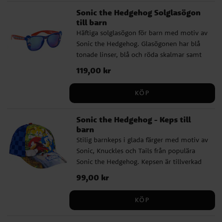
som motiv kommer detta paraply att bli
Sonic the Hedgehog Solglasögon
en favorit bland alla små fans av spel-
till barn
serien.
Häftiga solglasögon för barn med motiv av
Sonic the Hedgehog. Glasögonen har blå
tonade linser, blå och röda skalmar samt
lekfulla detaljer med Sonic på bågen. De
Pris
119,00 kr
:
119,00 kr
ger UV400-skydd mot solens strålar och
passar perfekt för soliga dagar, utflykter
KÖP
och semester. ✔️ Solglasögon med Sonic
the Hedgehog-motiv ✔️ Blå tonade linser
Sonic the Hedgehog - Keps till
✔️ Blå och röd båge med tuffa Sonic-
barn
detaljer ✔️ UV400-skydd mot solens
Stilig barnkeps i glada färger med motiv av
strålar ✔️ Bredd: ca 13 cm
Sonic, Knuckles och Tails från populära
Sonic the Hedgehog. Kepsen är tillverkad
av 50 % bomull och 50 % polyester.
Pris
99,00 kr
:
99,00 kr
Kepsen har en omkrets på 53 cm och är
justerbar baktill, vilket gör att den oftast
KÖP
passar barn i åldern ca 4 till 6 år.