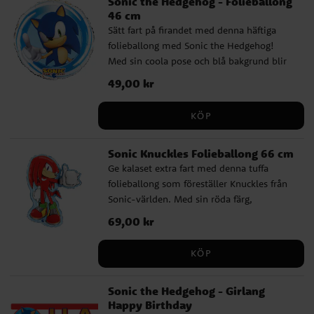
Sonic the Hedgehog - Folieballong
46 cm
Sätt fart på firandet med denna häftiga
folieballong med Sonic the Hedgehog!
Med sin coola pose och blå bakgrund blir
den en perfekt dekoration för alla små
Pris
49,00 kr
:
49,00 kr
fartälskare – en riktig höjdare på
barnkalaset. Ballongen är 46 cm i
KÖP
diameter och kan fyllas med helium för att
sväva eller luft om du vill hänga upp den.
Sonic Knuckles Folieballong 66 cm
Tack vare den självslutande ventilen är den
Ge kalaset extra fart med denna tuffa
enkel att hantera och blåses smidigt upp
folieballong som föreställer Knuckles från
med en ballongpump eller ett sugrör.
Sonic-världen. Med sin röda färg,
bestämda blick och coola pose blir han ett
Pris
69,00 kr
:
69,00 kr
självklart blickfång för alla små fans.
Ballongen är 66 cm hög och kan fyllas
KÖP
med helium för att sväva eller luft om du
vill hänga upp den. Tack vare den
Sonic the Hedgehog - Girlang
självslutande ventilen är den enkel att
Happy Birthday
hantera och blåses smidigt upp med en