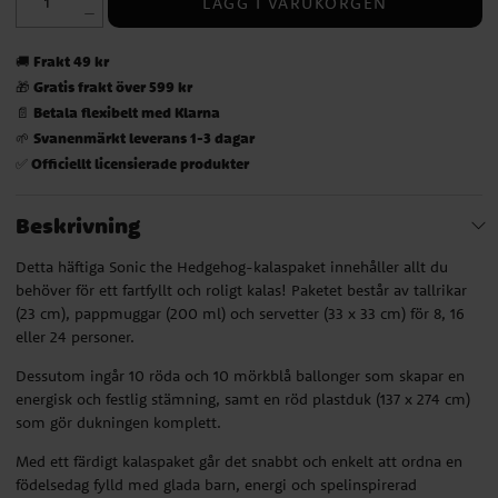
LÄGG I VARUKORGEN
Frakt 49 kr
🚚
Gratis frakt över 599 kr
🎁
Betala flexibelt med Klarna
📄
Svanenmärkt leverans 1-3 dagar
🌱
Officiellt licensierade produkter
✅
Beskrivning
Detta häftiga Sonic the Hedgehog-kalaspaket innehåller allt du
behöver för ett fartfyllt och roligt kalas! Paketet består av tallrikar
(23 cm), pappmuggar (200 ml) och servetter (33 x 33 cm) för 8, 16
eller 24 personer.
Dessutom ingår 10 röda och 10 mörkblå ballonger som skapar en
energisk och festlig stämning, samt en röd plastduk (137 x 274 cm)
som gör dukningen komplett.
Med ett färdigt kalaspaket går det snabbt och enkelt att ordna en
födelsedag fylld med glada barn, energi och spelinspirerad