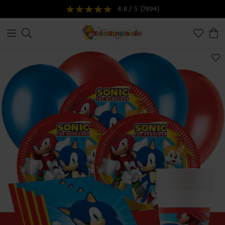
4.8 / 5
(7894)