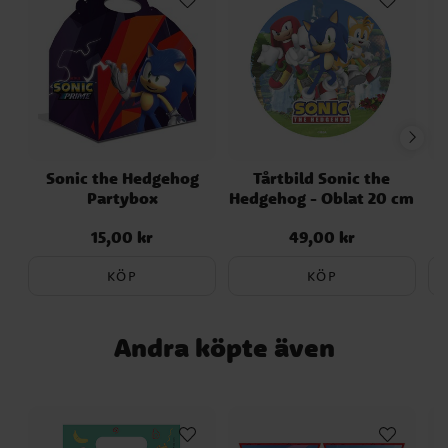
Sonic the Hedgehog
Tårtbild Sonic the
Partybox
Hedgehog - Oblat 20 cm
A
15,00 kr
49,00 kr
Pris
:
15,00 kr
Pris
:
49,00 kr
KÖP
KÖP
Andra köpte även