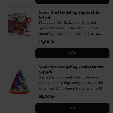
naturlig vanilj arom. Kan innehålla spår av
Protein 1,1 g | Salt 0,3 g Observera att
nötter. Näringsvärde per 100 g: Energi 2113
tillverkaren kan ha ändrat
Sonic the Hedgehog Såpbubblor
kJ / 505 kcal | Fett 25,4 g varav mättat fett
sammansättning, ingredienser eller
60 ml
15,2 g | Kolhydrater 59,5 g varav socker
näringsvärden sedan denna information
Såpbubblor där flaskan har färgglada
58,3 g | Protein 8,3 g | Salt 0,4 g Observera
publicerades. Kontrollera alltid produktens
motiv från Sonic Prime. Såpbubblor är
att tillverkaren kan ha ändrat
originalförpackning för de senaste
populära att få som en gåva på barnkalas
sammansättning, ingredienser eller
uppgifterna.
och det är roligt blåsa bubblor
näringsvärden sedan denna information
Pris
15,00 kr
:
15,00 kr
tillsammans. Priset är per styck och
publicerades. Kontrollera alltid produktens
flaskan innehåller 60 ml.
originalförpackning för de senaste
KÖP
uppgifterna.
Sonic the Hedgehog - Kalashattar
6-pack
6 st. kalashattar med olika motiv från
Sonic the Hedgehog. Roliga att ha till ditt
kalas med Sonic-tema. Hattarna är ca 19
cm höga och hålls plats med ett
Pris
39,00 kr
:
39,00 kr
resårband.
KÖP