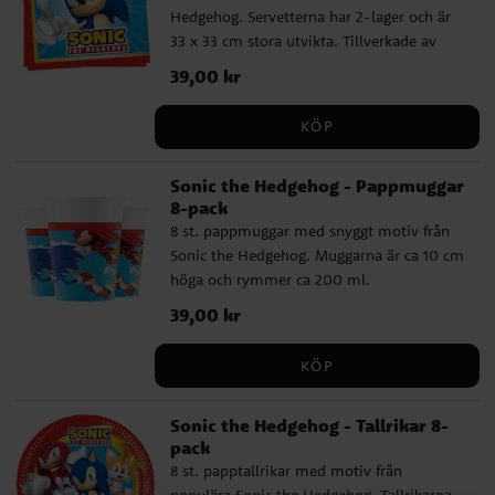
Hedgehog. Servetterna har 2-lager och är
33 x 33 cm stora utvikta. Tillverkade av
FSC-certifierat papper.
Pris
39,00 kr
:
39,00 kr
KÖP
Sonic the Hedgehog - Pappmuggar
8-pack
8 st. pappmuggar med snyggt motiv från
Sonic the Hedgehog. Muggarna är ca 10 cm
höga och rymmer ca 200 ml.
Pris
39,00 kr
:
39,00 kr
KÖP
Sonic the Hedgehog - Tallrikar 8-
pack
8 st. papptallrikar med motiv från
populära Sonic the Hedgehog. Tallrikarna