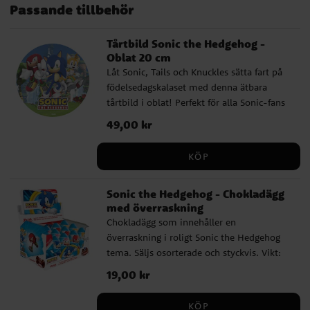
Passande tillbehör
Tårtbild Sonic the Hedgehog -
Oblat 20 cm
Låt Sonic, Tails och Knuckles sätta fart på
födelsedagskalaset med denna ätbara
tårtbild i oblat! Perfekt för alla Sonic-fans
som vill skapa en actionfylld tårta
Pris
49,00 kr
:
49,00 kr
inspirerad av Segas ikoniska blå igelkott.
✔ 20 cm i diameter – passar de flesta
KÖP
tårtor ✔ Gluten- och laktosfri – utan
tillsatt socker ✔ Enkel att använda –
Sonic the Hedgehog - Chokladägg
placeras direkt på tårtan Ingredienser:
med överraskning
Potatisstärkelse, vatten, olivolja,
Chokladägg som innehåller en
maltodextrin, färgämnen: E102, E122, E133,
överraskning i roligt Sonic the Hedgehog
E151 (E102 och E122 kan ha negativ effekt
tema. Säljs osorterade och styckvis. Vikt:
på barns beteende och koncentration).
20 gram Ingredienser: socker, kakaosmör,
Näringsvärde per 100 g: Energi 1463 kJ /
Pris
19,00 kr
:
19,00 kr
mjölkpulver, kakaomassa, vasslepulver
352 kcal | Fett 0,4 g varav mättat fett 0,3 g
(mjölk), emulgeringsmedel, sojalecitin,
| Kolhydrater 85 g varav socker 60 g |
KÖP