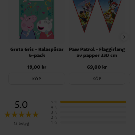
Greta Gris - Kalaspåsar
Paw Patrol - Flaggirlang
6-pack
av papper 230 cm
19,00 kr
69,00 kr
Pris
:
19,00 kr
Pris
:
69,00 kr
KÖP
KÖP
5.0
5
☆
4
☆
3
☆
2
☆
1
☆
13 betyg