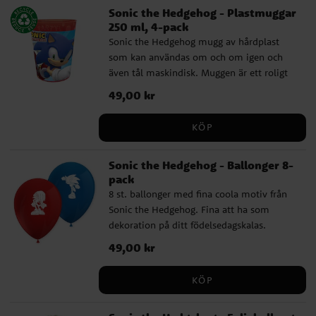
Sonic the Hedgehog - Plastmuggar
250 ml, 4-pack
Sonic the Hedgehog mugg av hårdplast
som kan användas om och om igen och
även tål maskindisk. Muggen är ett roligt
och lite annorlunda alternativ till en vanlig
Pris
49,00 kr
:
49,00 kr
kalaspåse och kan fyllas med godis, snacks
och någon leksak. Det fina då är att
KÖP
kalasets gäster får med sig muggen hem
som ett minne. Muggen, som rymmer 250
Sonic the Hedgehog - Ballonger 8-
ml, är även en perfekt present för små fans
pack
av Sonic the Hedgehog som de kan dricka
8 st. ballonger med fina coola motiv från
sin favoritdryck från. Säljs i 4-pack
Sonic the Hedgehog. Fina att ha som
dekoration på ditt födelsedagskalas.
Ballongerna blir ca 30 cm i diameter när
Pris
49,00 kr
:
49,00 kr
dom är uppblåsta och går att fylla med
luft och helium. Om du blåser upp med
KÖP
luft rekommenderar vi att du använder en
ballongpump.