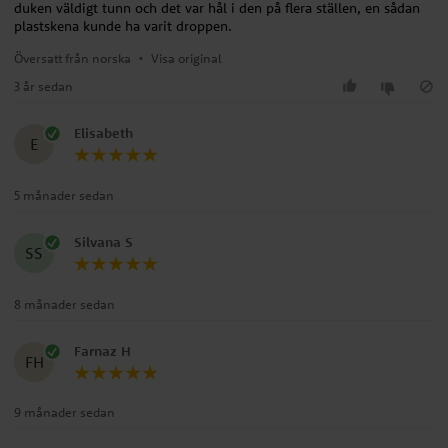
duken väldigt tunn och det var hål i den på flera ställen, en sådan
plastskena kunde ha varit droppen.
Översatt från norska
•
Visa original
3 år sedan
Elisabeth
E
5 månader sedan
Silvana S
SS
8 månader sedan
Farnaz H
FH
9 månader sedan