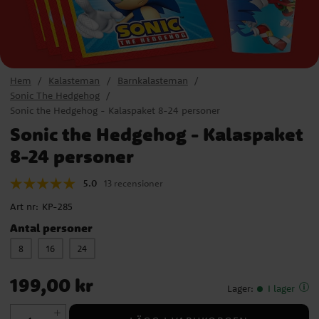
Hem
Kalasteman
Barnkalasteman
Sonic The Hedgehog
Sonic the Hedgehog - Kalaspaket 8-24 personer
Sonic the Hedgehog - Kalaspaket
8-24 personer
5.0
13 recensioner
Art nr:
KP-285
Antal personer
8
16
24
Pris
:
199,00 kr
199,00 kr
Lager
:
I lager