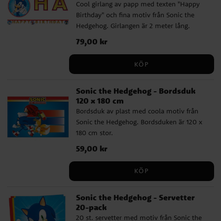
Cool girlang av papp med texten "Happy
ballongpump eller ett sugrör.
Birthday" och fina motiv från Sonic the
Hedgehog. Girlangen är 2 meter lång.
Pris
79,00 kr
:
79,00 kr
KÖP
Sonic the Hedgehog - Bordsduk
120 x 180 cm
Bordsduk av plast med coola motiv från
Sonic the Hedgehog. Bordsduken är 120 x
180 cm stor.
Pris
59,00 kr
:
59,00 kr
KÖP
Sonic the Hedgehog - Servetter
20-pack
20 st. servetter med motiv från Sonic the