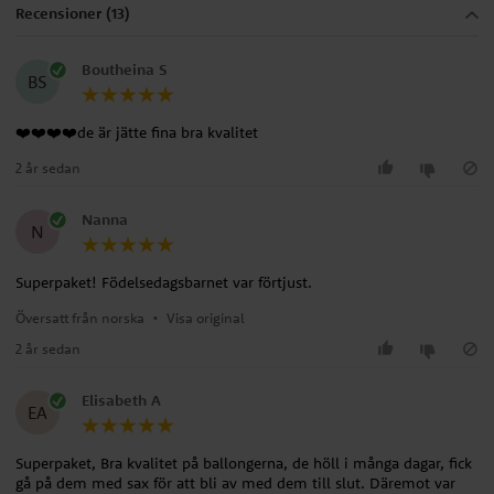
Recensioner (13)
Boutheina S
BS
❤️❤️❤️❤️de är jätte fina bra kvalitet
2 år sedan
Nanna
N
Superpaket! Födelsedagsbarnet var förtjust.
Översatt från norska
•
Visa original
2 år sedan
Elisabeth A
EA
Superpaket, Bra kvalitet på ballongerna, de höll i många dagar, fick
gå på dem med sax för att bli av med dem till slut. Däremot var