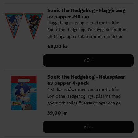
Sonic the Hedgehog - Flaggirlang
av papper 230 cm
Flaggirlang av papper med motiv från
Sonic the Hedgehog. En snygg dekoration
att hänga upp i kalasrummet när det är
dags för festligheter. Girlangen är ca 2,3
Pris
69,00 kr
:
69,00 kr
meter lång och varje vimpel är ca 24,5 cm
hög.
KÖP
Sonic the Hedgehog - Kalaspåsar
av papper 4-pack
4 st. kalaspåsar med coola motiv från
Sonic the Hedgehog. Fyll påsarna med
godis och roliga överraskningar och ge
dem sedan till barnen på ditt barnkalas.
Pris
39,00 kr
:
39,00 kr
Påsarna är tillverkade av FSC-märkt
papper och är ca 22 x 13 cm stora.
KÖP