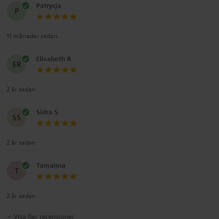
Patrycja
P
11 månader sedan
Elisabeth R
ER
2 år sedan
Sidra S
SS
2 år sedan
Tamanna
T
2 år sedan
Visa fler recensioner