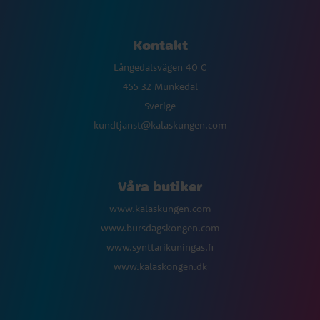
Kontakt
Långedalsvägen 40 C
455 32 Munkedal
Sverige
kundtjanst@kalaskungen.com
Våra butiker
www.kalaskungen.com
www.bursdagskongen.com
www.synttarikuningas.fi
www.kalaskongen.dk