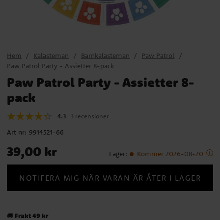
Hem
Kalasteman
Barnkalasteman
Paw Patrol
Paw Patrol Party - Assietter 8-pack
Paw Patrol Party - Assietter 8-
pack
4.3
3 recensioner
Art nr:
9914521-66
Pris
:
39,00 kr
39,00 kr
Lager
:
Kommer 2026-08-20
NOTIFERA MIG NÄR VARAN ÄR ÅTER I LAGER
Frakt 49 kr
🚚