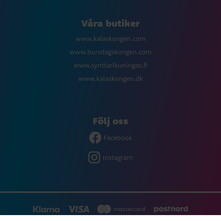
Våra butiker
www.kalaskungen.com
www.bursdagskongen.com
www.synttarikuningas.fi
www.kalaskongen.dk
Följ oss
Facebook
Instagram