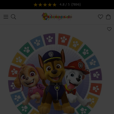
4.8 / 5
(7896)