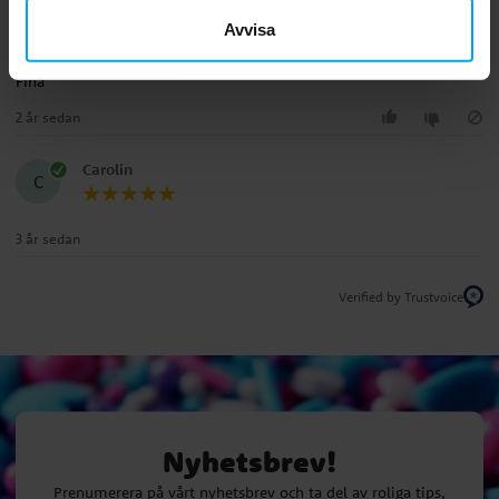
Matilda J
MJ
Avvisa
Fina
2 år sedan
Carolin
C
3 år sedan
Verified by Trustvoice
Nyhetsbrev!
Prenumerera på vårt nyhetsbrev och ta del av roliga tips,