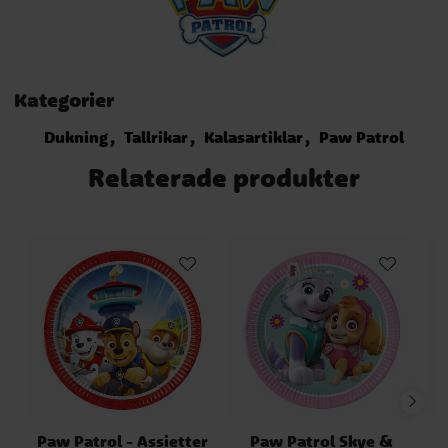
Kategorier
Dukning
Tallrikar
Kalasartiklar
Paw Patrol
Relaterade produkter
Paw Patrol - Assietter
Paw Patrol Skye &
P