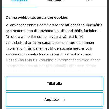
Pappmuggar 8-pack
pack
39,00 kr
19,00 kr
Pris
:
39,00 kr
Pris
:
19,00 kr
Denna webbplats använder cookies
KÖP
KÖP
Vi använder enhetsidentifierare för att anpassa innehållet
och annonserna till användarna, tillhandahålla funktioner
för sociala medier och analysera vår trafik. Vi
4.3
5
☆
4
☆
vidarebefordrar även sådana identifierare och annan
3
☆
information från din enhet till de sociala medier och
2
☆
annons- och analysföretag som vi samarbetar med.
1
☆
3 betyg
Dessa kan i sin tur kombinera informationen med annan
information som du har tillhandahållit eller som de har
Recensioner (3)
samlat in när du har använt deras tjänster. Du kan
närsomhelst ändra ditt samtycke.
Therése B
TB
Tillåt alla
Bra och lagom stora.
Anpassa
4 månader sedan