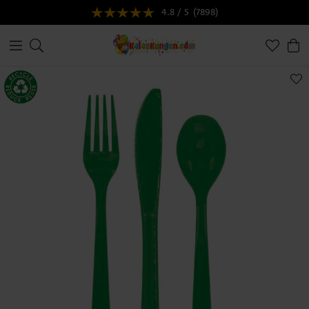
4.8 / 5
(7898)