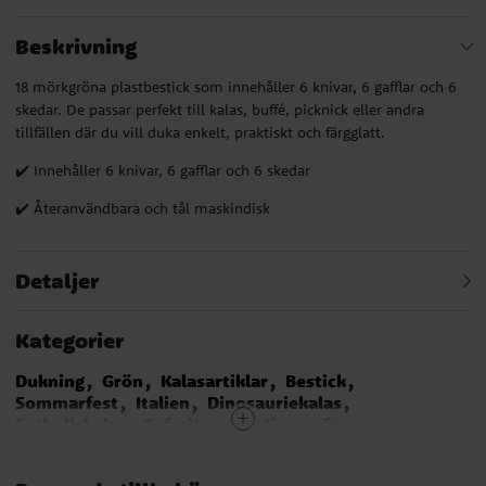
Beskrivning
18 mörkgröna plastbestick som innehåller 6 knivar, 6 gafflar och 6
skedar. De passar perfekt till kalas, buffé, picknick eller andra
tillfällen där du vill duka enkelt, praktiskt och färgglatt.
✔️ Innehåller 6 knivar, 6 gafflar och 6 skedar
✔️ Återanvändbara och tål maskindisk
Detaljer
Kategorier
Dukning
Grön
Kalasartiklar
Bestick
Sommarfest
Italien
Dinosauriekalas
Fotbollskalas
Safaritema
Minecraft
Traktor och Bondgård
Pyjamashjältarna
Woodland Animals
Babblarna
Bug Party
Vaiana