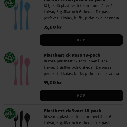
18 ljusblå plastbestick som innehåller 6
knivar, 6 gafflar och 6 skedar. De passar
perfekt till kalas, buffé, picknick eller andra
tillfällen där du vill duka enkelt, praktiskt
Pris
35,00 kr
:
35,00 kr
och färgglatt. ✔️ Innehåller 6 knivar, 6
gafflar och 6 skedar ✔️ Återanvändbara och
KÖP
tål maskindisk
Plastbestick Rosa 18-pack
18 rosa plastbestick som innehåller 6
knivar, 6 gafflar och 6 skedar. De passar
perfekt till kalas, buffé, picknick eller andra
tillfällen där du vill duka enkelt, praktiskt
Pris
35,00 kr
:
35,00 kr
och färgglatt. ✔️ Innehåller 6 knivar, 6
gafflar och 6 skedar ✔️ Återanvändbara och
KÖP
tål maskindisk
Plastbestick Svart 18-pack
18 svarta plastbestick som innehåller 6
knivar, 6 gafflar och 6 skedar. De passar