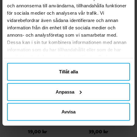
gafflar och 6 skedar ✔️ Återanvändbara och
och annonserna till användarna, tillhandahålla funktioner
KÖP
tål maskindisk
för sociala medier och analysera vår trafik. Vi
vidarebefordrar även sådana identifierare och annan
information från din enhet till de sociala medier och
Relaterade produkter
annons- och analysföretag som vi samarbetar med.
Dessa kan i sin tur kombinera informationen med annan
information som du har tillhandahållit eller som de har
samlat in när du har använt deras tjänster. Du kan
närsomhelst ändra ditt samtycke.
Tillåt alla
Anpassa
Avvisa
Träskedar 8-pack
Plastbestick Röda 24-
pack
19,00 kr
39,00 kr
Pris
:
19,00 kr
Pris
:
39,00 kr