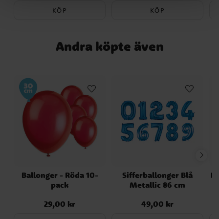
KÖP
KÖP
Andra köpte även
Ballonger - Röda 10-
Sifferballonger Blå
Pl
pack
Metallic 86 cm
29,00 kr
49,00 kr
Pris
:
29,00 kr
Pris
:
49,00 kr