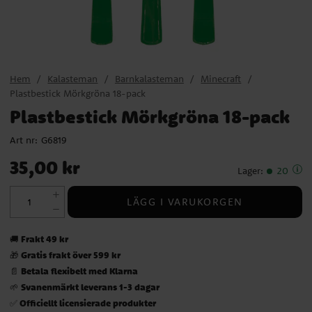
Hem
Kalasteman
Barnkalasteman
Minecraft
Plastbestick Mörkgröna 18-pack
Plastbestick Mörkgröna 18-pack
Art nr:
G6819
Pris
:
35,00 kr
35,00 kr
Lager
:
20
LÄGG I VARUKORGEN
Frakt 49 kr
🚚
Gratis frakt över 599 kr
🎁
Betala flexibelt med Klarna
📄
Svanenmärkt leverans 1-3 dagar
🌱
Officiellt licensierade produkter
✅