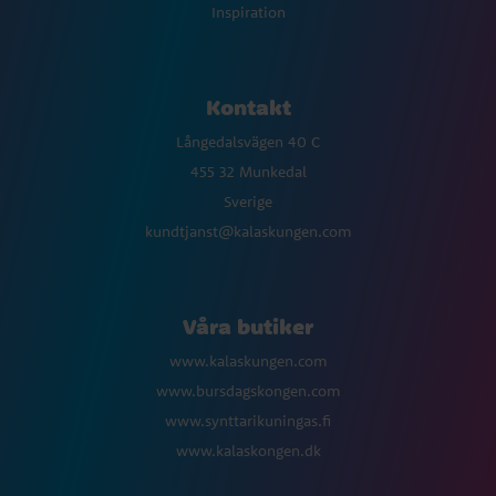
Inspiration
Kontakt
Långedalsvägen 40 C
455 32 Munkedal
Sverige
kundtjanst@kalaskungen.com
Våra butiker
www.kalaskungen.com
www.bursdagskongen.com
www.synttarikuningas.fi
www.kalaskongen.dk