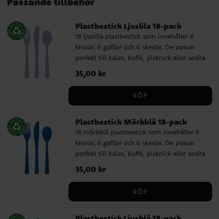
Passande tillbehör
Bamse
Plastbestick Ljuslila 18-pack
18 ljuslila plastbestick som innehåller 6
knivar, 6 gafflar och 6 skedar. De passar
perfekt till kalas, buffé, picknick eller andra
tillfällen där du vill duka enkelt, praktiskt
Pris
35,00 kr
:
35,00 kr
och färgglatt. ✔️ Innehåller 6 knivar, 6
gafflar och 6 skedar ✔️ Återanvändbara och
KÖP
tål maskindisk
Plastbestick Mörkblå 18-pack
18 mörkblå plastbestick som innehåller 6
knivar, 6 gafflar och 6 skedar. De passar
perfekt till kalas, buffé, picknick eller andra
tillfällen där du vill duka enkelt, praktiskt
Pris
35,00 kr
:
35,00 kr
och färgglatt. ✔️ Innehåller 6 knivar, 6
gafflar och 6 skedar ✔️ Återanvändbara och
KÖP
tål maskindisk
Plastbestick Ljusblå 18-pack