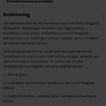
Officiellt licensierade produkter
✅
Beskrivning
Gör bakverken redo för ett Paw Patrol-kalas med denna färgglada
strösselmix. Blandningen innehåller charmiga hundben,
hundtassar, runda pärlor, strösselstavar och små färgglada
dekorationer som snabbt ger muffins, cupcakes, tårtor och kakor
ett lekfullt Paw Patrol-uttryck.
Strösslet passar perfekt när du vill dekorera egna bakverk till
barnkalaset och matcha dem med tallrikar, muggar, servetter och
andra Paw Patrol-dekorationer. Ett enkelt sätt att göra
dessertbordet mer färgglatt och extra roligt för barnen.
✔ Vikt: 70 gram
✔ Strösselmix med hundben, hundtassar, pärlor och färgglada
detaljer
✔ Perfekt till muffins, cupcakes, tårtor och kakor på Paw Patrol-
kalaset