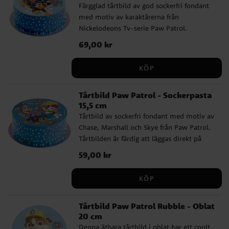
Färgglad tårtbild av god sockerfri fondant
med motiv av karaktärerna från
Nickelodeons Tv-serie Paw Patrol.
Tårtbilden är färdig att läggas direkt på
Pris
69,00 kr
:
69,00 kr
tårtan och har ett skarpare och mer
detaljerat tryck än vad en oblatbild har.
KÖP
Dessutom har bilden en god vaniljsmak.
Bilden är ca 20 cm i diameter.
Tårtbild Paw Patrol - Sockerpasta
Innehållsförteckning: Smaksättning,
15,5 cm
Stärkelse, färgämnen: E133, E151, E122,
Tårtbild av sockerfri fondant med motiv av
E102, (E102 och E122 kan ha negativ effekt
Chase, Marshall och Skye från Paw Patrol.
på barns beteende och koncentration).
Tårtbilden är färdig att läggas direkt på
förtjockningsmedel: maltodextrin,
tårtan och har ett skarpare tryck än vad en
fuktighetsbevarande medel: E422,
Pris
59,00 kr
:
59,00 kr
oblatbild har. Bilden är ca 15,5 cm i
emulgeringsmedel: E433,
diameter. Ingredienser: Stärkelse,
konserveringsmedel: E202, E330,
KÖP
sötningsmedel: E965, stabiliseringsmedel
sötningsmedel: E955, E965. Fri från gluten,
E460i, förtjockningsmedel: maltodextrin,
laktos, mjölkprotein, E171. Passar för
Tårtbild Paw Patrol Rubble - Oblat
fuktighetsbevarande medel: E422,
vegetarianer. Näringsvärde per 100 g:
20 cm
stabiliseringsmedel: E414, E466,
Energi 2183 kJ / 522 kcal | Fett 28,8 g varav
Denna ätbara tårtbild i oblat har ett coolt
emulgeringsmedel: E433, smaksättare,