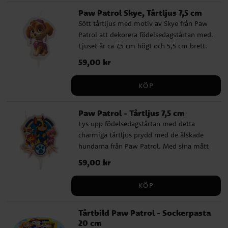
återanvändas.
Paw Patrol Skye, Tårtljus 7,5 cm
Sött tårtljus med motiv av Skye från Paw
Patrol att dekorera födelsedagstårtan med.
Ljuset är ca 7,5 cm högt och 5,5 cm brett.
Pris
59,00 kr
:
59,00 kr
KÖP
Paw Patrol - Tårtljus 7,5 cm
Lys upp födelsedagstårtan med detta
charmiga tårtljus prydd med de älskade
hundarna från Paw Patrol. Med sina mått
på 7,5 cm i höjd och 5,5 cm i bredd, blir
Pris
59,00 kr
:
59,00 kr
det en perfekt detalj för att göra tårtan
extra speciell.
KÖP
Tårtbild Paw Patrol - Sockerpasta
20 cm