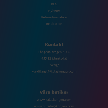
REA
Nyheter
Returinformation
Inspiration
Kontakt
Långedalsvägen 40 C
455 32 Munkedal
Sverige
kundtjanst@kalaskungen.com
Våra butiker
www.kalaskungen.com
www.bursdagskongen.com