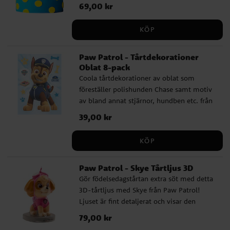
tårta eller bakelser med dessa ljus för en
Pris
69,00 kr
:
69,00 kr
snygg vision inför varje kalas med PAW
Patrol tema. Tårtljusen är ca 7,5 cm höga
KÖP
och bör ha ett avstånd på ca 5 cm mellan
varandra när dem placeras på tårtan för
Paw Patrol - Tårtdekorationer
säkerheten.
Oblat 8-pack
Coola tårtdekorationer av oblat som
föreställer polishunden Chase samt motiv
av bland annat stjärnor, hundben etc. från
hundgänget Paw Patrol. Gör din tårta extra
Pris
39,00 kr
:
39,00 kr
speciell med dessa dekorationer.
Förpackningen innehåller 8 st.
KÖP
dekorationer i olika storlekar. Ingredienser:
Potatisstärkelse, vatten, olivolja,
Paw Patrol - Skye Tårtljus 3D
maltodextrin, färgämnen E102, E122, E133,
Gör födelsedagstårtan extra söt med detta
E151. (E102 och E122 kan ha negativ effekt
3D-tårtljus med Skye från Paw Patrol!
på barns beteende och koncentration).
Ljuset är fint detaljerat och visar den
Produkten är gluten- och laktosfri och har
modiga flyghunden i sin rosa dräkt,
inget tillsatt socker. Passar för
Pris
79,00 kr
:
79,00 kr
perfekt för små Paw Patrol-fans som
vegetarianer. Näringsvärde per 100 g: