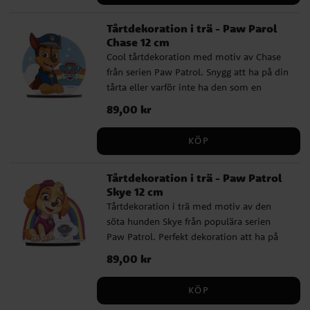
E102, E122, E133, E151. (E102, E122) kan ha
Tårtdekoration i trä - Paw Parol
negativ effekt på barns beteende och
Chase 12 cm
koncentration. Fri från gluten, laktos och
Cool tårtdekoration med motiv av Chase
mjölkprotein. Passar för vegetarianer.
från serien Paw Patrol. Snygg att ha på din
Näringsvärde per 100 g: Energi 1463 kJ /
tårta eller varför inte ha den som en
352 kcal | Fett 0,4 g varav mättat fett 0,3 g
dekoration på bordet. Dekorationen är
| Kolhydrater 85 g varav socker 60 g |
Pris
89,00 kr
:
89,00 kr
tillverkad i trä, 12 x 12,5 cm stor och kan
Protein 1,1 g | Salt 0,3 g Observera att
återanvändas.
tillverkaren kan ha ändrat
KÖP
sammansättning, ingredienser eller
näringsvärden sedan denna information
Tårtdekoration i trä - Paw Patrol
publicerades. Kontrollera alltid produktens
Skye 12 cm
originalförpackning för de senaste
Tårtdekoration i trä med motiv av den
uppgifterna.
söta hunden Skye från populära serien
Paw Patrol. Perfekt dekoration att ha på
din tårta eller andra bakverk inför kalaset.
Pris
89,00 kr
:
89,00 kr
Funkar även att ha som en dekoration på
bordet. Figuren är 12 x 12,5 cm stor och är
KÖP
tillverkad i trä. Produkten kan