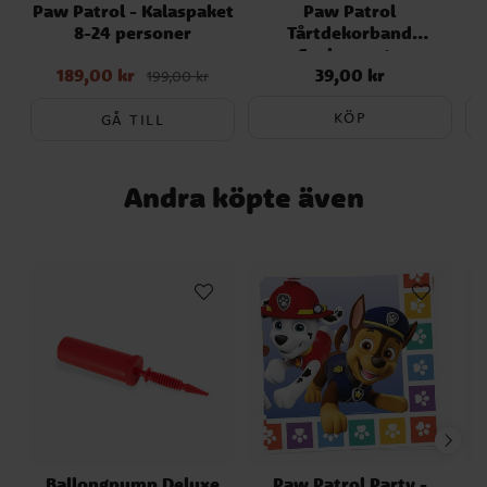
Paw Patrol - Kalaspaket
Paw Patrol
publicerades. Kontrollera alltid produktens
8-24 personer
Tårtdekorband
originalförpackning för de senaste
Sockerpasta
uppgifterna.
189,00 kr
39,00 kr
Nuvarande pris
:
Pris
:
39,00 kr
199,00 kr
189,00 kr
Tidigare pris
:
199,00 kr
KÖP
GÅ TILL
Andra köpte även
Ballongpump Deluxe
Paw Patrol Party -