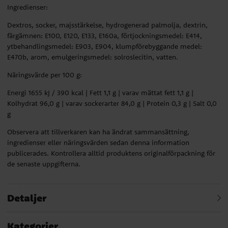
Ingredienser:
Dextros, socker, majsstärkelse, hydrogenerad palmolja, dextrin,
färgämnen: E100, E120, E133, E160a, förtjockningsmedel: E414,
ytbehandlingsmedel: E903, E904, klumpförebyggande medel:
E470b, arom, emulgeringsmedel: solroslecitin, vatten.
Näringsvärde per 100 g:
Energi 1655 kJ / 390 kcal | Fett 1,1 g | varav mättat fett 1,1 g |
Kolhydrat 96,0 g | varav sockerarter 84,0 g | Protein 0,3 g | Salt 0,0
g
Observera att tillverkaren kan ha ändrat sammansättning,
ingredienser eller näringsvärden sedan denna information
publicerades. Kontrollera alltid produktens originalförpackning för
de senaste uppgifterna.
Detaljer
Kategorier