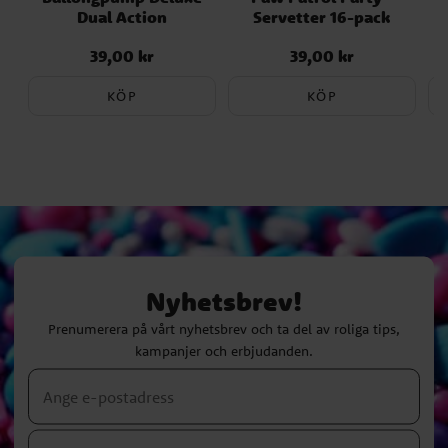
Dual Action
Servetter 16-pack
39,00 kr
39,00 kr
Pris
:
39,00 kr
Pris
:
39,00 kr
KÖP
KÖP
Nyhetsbrev!
Prenumerera på vårt nyhetsbrev och ta del av roliga tips,
kampanjer och erbjudanden.