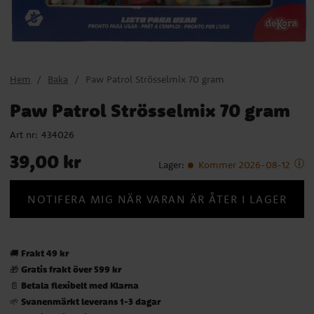
Hem
Baka
Paw Patrol Strösselmix 70 gram
Paw Patrol Strösselmix 70 gram
Art nr:
434026
Pris
:
39,00 kr
39,00 kr
Lager
:
Kommer 2026-08-12
NOTIFERA MIG NÄR VARAN ÄR ÅTER I LAGER
Frakt 49 kr
🚚
Gratis frakt över 599 kr
🎁
Betala flexibelt med Klarna
📄
Svanenmärkt leverans 1-3 dagar
🌱