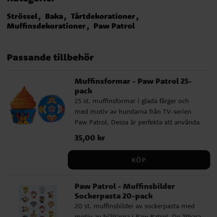
Strössel
Baka
Tårtdekorationer
Muffinsdekorationer
Paw Patrol
Passande tillbehör
Muffinsformar - Paw Patrol 25-
pack
25 st. muffinsformar i glada färger och
med motiv av hundarna från TV-serien
Paw Patrol. Dessa är perfekta att använda
när det ska bakas muffins/cupcakes inför
Pris
35,00 kr
:
35,00 kr
Paw Patrol kalaset. Formarna är ca 5 cm i
botten.
KÖP
Paw Patrol - Muffinsbilder
Sockerpasta 20-pack
20 st. muffinsbilder av sockerpasta med
motiv av hjältarna i Paw Patrol. De ätbara