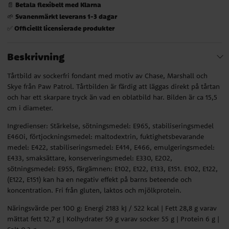
Betala flexibelt med Klarna
📄
Svanenmärkt leverans 1-3 dagar
🌱
Officiellt licensierade produkter
✅
Beskrivning
Tårtbild av sockerfri fondant med motiv av Chase, Marshall och
Skye från Paw Patrol. Tårtbilden är färdig att läggas direkt på tårtan
och har ett skarpare tryck än vad en oblatbild har. Bilden är ca 15,5
cm i diameter.
Ingredienser: Stärkelse, sötningsmedel: E965, stabiliseringsmedel
E460i, förtjockningsmedel: maltodextrin, fuktighetsbevarande
medel: E422, stabiliseringsmedel: E414, E466, emulgeringsmedel:
E433, smaksättare, konserveringsmedel: E330, E202,
sötningsmedel: E955, färgämnen: E102, E122, E133, E151. E102, E122,
(E122, E151) kan ha en negativ effekt på barns beteende och
koncentration. Fri från gluten, laktos och mjölkprotein.
Näringsvärde per 100 g: Energi 2183 kJ / 522 kcal | Fett 28,8 g varav
mättat fett 12,7 g | Kolhydrater 59 g varav socker 55 g | Protein 6 g |