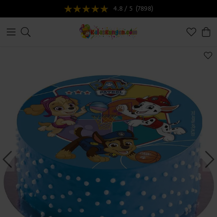
4.8 / 5
(7898)