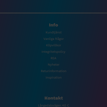
Info
Kundtjänst
Vanliga frågor
Köpvillkor
Integritetspolicy
REA
Nyheter
Returinformation
Inspiration
Kontakt
Långedalsvägen 40 C