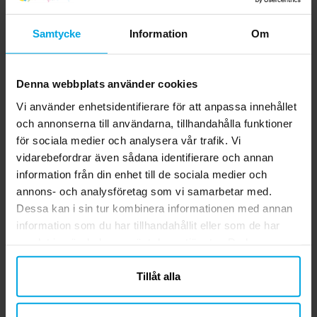
sammansättning, ingredienser eller
näringsvärden sedan denna information
KÖP
Samtycke
Information
Om
publicerades. Kontrollera alltid produktens
originalförpackning för de senaste
uppgifterna.
Relaterade produkter
Denna webbplats använder cookies
Vi använder enhetsidentifierare för att anpassa innehållet
och annonserna till användarna, tillhandahålla funktioner
för sociala medier och analysera vår trafik. Vi
vidarebefordrar även sådana identifierare och annan
information från din enhet till de sociala medier och
annons- och analysföretag som vi samarbetar med.
Dessa kan i sin tur kombinera informationen med annan
information som du har tillhandahållit eller som de har
samlat in när du har använt deras tjänster. Du kan
närsomhelst ändra ditt samtycke.
Tårtbild Paw Patrol -
Paw Patrol
Tillåt alla
Sockerpasta 20 cm
Tårtdekorband
Sockerpasta
69,00 kr
39,00 kr
Pris
:
69,00 kr
Pris
:
39,00 kr