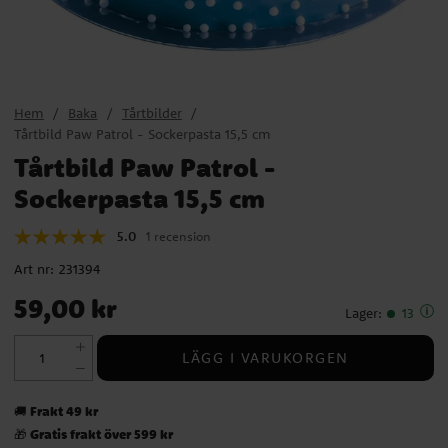
Hem
Baka
Tårtbilder
Tårtbild Paw Patrol - Sockerpasta 15,5 cm
Tårtbild Paw Patrol -
Sockerpasta 15,5 cm
5.0
1 recension
Art nr:
231394
Pris
:
59,00 kr
59,00 kr
Lager
:
13
LÄGG I VARUKORGEN
Frakt 49 kr
🚚
Gratis frakt över 599 kr
🎁