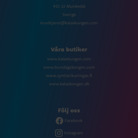
455 32 Munkedal
Sverige
kundtjanst@kalaskungen.com
Våra butiker
www.kalaskungen.com
www.bursdagskongen.com
www.synttarikuningas.fi
www.kalaskongen.dk
Följ oss
Facebook
Instagram