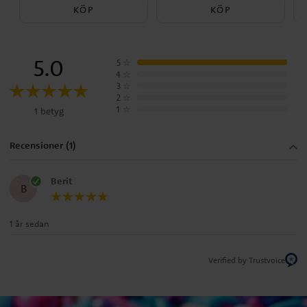
KÖP
KÖP
5.0
5
☆
4
☆
3
☆
2
☆
1
☆
1 betyg
Recensioner (1)
Berit
B
1 år sedan
Verified by Trustvoice