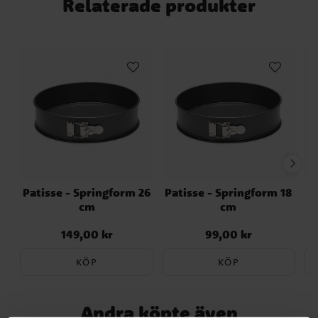
Relaterade produkter
Högtider
Tillverkare
Temafest
Patisse - Springform 26
Patisse - Springform 18
cm
cm
149,00 kr
99,00 kr
Pris
:
149,00 kr
Pris
:
99,00 kr
KÖP
KÖP
Andra köpte även