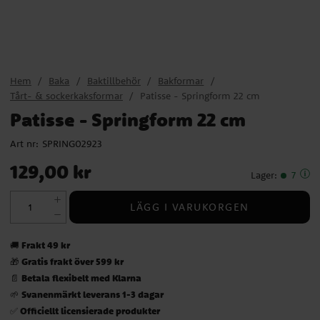
Hem
Baka
Baktillbehör
Bakformar
Tårt- & sockerkaksformar
Patisse - Springform 22 cm
Patisse - Springform 22 cm
Art nr:
SPRING02923
Pris
:
129,00 kr
129,00 kr
Lager
:
7
LÄGG I VARUKORGEN
Frakt 49 kr
🚚
Gratis frakt över 599 kr
🎁
Betala flexibelt med Klarna
📄
Svanenmärkt leverans 1-3 dagar
🌱
Officiellt licensierade produkter
✅