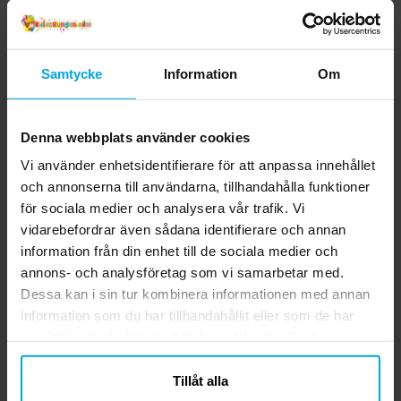
Samtycke
Information
Om
Denna webbplats använder cookies
Vi använder enhetsidentifierare för att anpassa innehållet
och annonserna till användarna, tillhandahålla funktioner
för sociala medier och analysera vår trafik. Vi
FunCakes - Tårtbricka
FunCakes - Sockerpasta
W
vidarebefordrar även sådana identifierare och annan
rund Guld 30,5 cm
Ivory 250 gram
information från din enhet till de sociala medier och
annons- och analysföretag som vi samarbetar med.
59,00 kr
39,00 kr
Pris
:
59,00 kr
Pris
:
39,00 kr
Dessa kan i sin tur kombinera informationen med annan
information som du har tillhandahållit eller som de har
KÖP
KÖP
samlat in när du har använt deras tjänster. Du kan
närsomhelst ändra ditt samtycke.
Tillåt alla