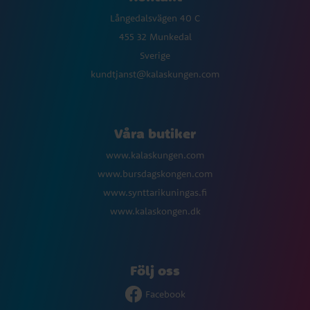
Långedalsvägen 40 C
455 32 Munkedal
Sverige
kundtjanst@kalaskungen.com
Våra butiker
www.kalaskungen.com
www.bursdagskongen.com
www.synttarikuningas.fi
www.kalaskongen.dk
Följ oss
Facebook