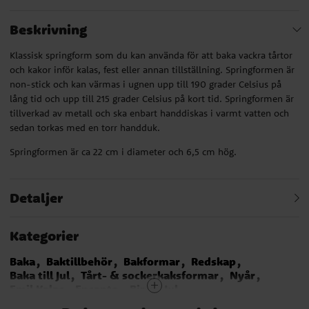
Beskrivning
Klassisk springform som du kan använda för att baka vackra tårtor
och kakor inför kalas, fest eller annan tillställning. Springformen är
non-stick och kan värmas i ugnen upp till 190 grader Celsius på
lång tid och upp till 215 grader Celsius på kort tid. Springformen är
tillverkad av metall och ska enbart handdiskas i varmt vatten och
sedan torkas med en torr handduk.
Springformen är ca 22 cm i diameter och 6,5 cm hög.
Detaljer
Kategorier
Baka
Baktillbehör
Bakformar
Redskap
Baka till Jul
Tårt- & sockerkaksformar
Nyår
Emil Kalas
Encanto
Bing
Jul
Baktillbehör Babyshower
Baktillbehör för dop