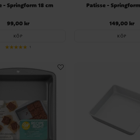
e - Springform 18 cm
Patisse - Springfor
99,00 kr
149,00 kr
Pris
:
99,00 kr
Pris
:
149,00 kr
KÖP
KÖP
1