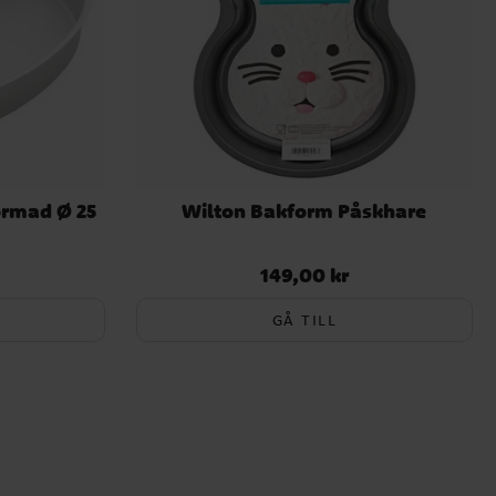
ormad Ø 25
Wilton Bakform Påskhare
149,00 kr
Pris
:
149,00 kr
GÅ TILL