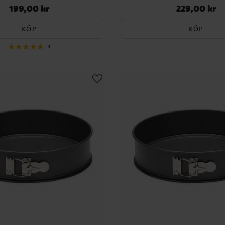
199,00 kr
229,00 kr
Pris
:
199,00 kr
Pris
:
229,00 kr
KÖP
KÖP
3