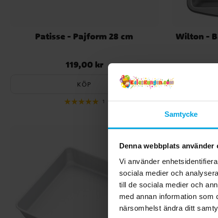
Patisse - Pajform 28 cm
Wilton - 
119,00 kr
Pris
:
119,00 kr
KÖP
1
Samtycke
Denna webbplats använder 
Vi använder enhetsidentifierar
sociala medier och analysera 
till de sociala medier och a
med annan information som du 
närsomhelst ändra ditt samt