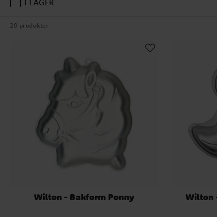
I LAGER
gången. Utforska även vårt
brödformar för dig som äls
20 produkter
Alla våra formar kommer frå
fall är tårtformarna g
Wilton - Bakform Ponny
Wilton 