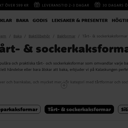
AKT ÖVER 599 KR
LEVERANSTID 2-3 DAGAR
30 DAGARS Ö
IKLAR
BAKA
GODIS
LEKSAKER & PRESENTER
HÖGTI
Hem
Baka
Baktillbehör
Bakformar
Tårt- & sockerkaksformar
årt- & sockerkaksform
ulära och praktiska tårt- och sockerkaksformar som omvandlar varje bakpr
ell händelse eller bara älskar att baka, erbjuder vi på Kalaskungen perfekt
ower och barnkalas, och mycket mer. Vår kategori med tårtformar och soc
apa storslagna tårtor och ljuvliga kakor. Förvandla barnkalaset med en fö
lekfull Ponnytårta, eller en spännande Dinosaurietårta.
elsedagskalaset erbjuder vi en speciell tårtform i form av en "etta" för a
pparkaksformar
Tårt- & sockerkaksformar
Si
minnesvärt.
bakare, oavsett om du är en erfaren konditor eller en nybörjare som vill p