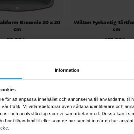
Bakform Brownie 20 x 20
Wilton Fyrkantig Tårtfo
cm
cm
99,00 kr
159,00 kr
Pris
:
99,00 kr
Pris
:
159,00 kr
KÖP
GÅ TILL
7
Information
cookies
e för att anpassa innehållet och annonserna till användarna, tillh
vår trafik. Vi vidarebefordrar även sådana identifierare och anna
nnons- och analysföretag som vi samarbetar med. Dessa kan i sin
har tillhandahållit eller som de har samlat in när du har använt
ycke.