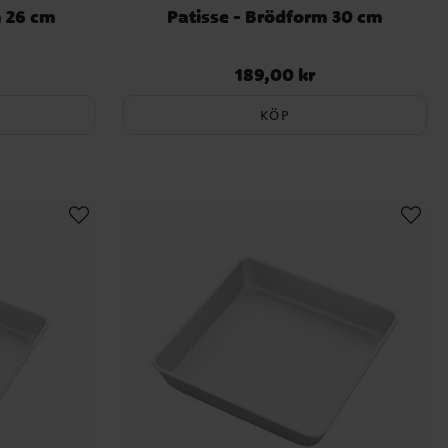
m 26 cm
Patisse - Brödform 30 cm
189,00 kr
Pris
:
189,00 kr
KÖP