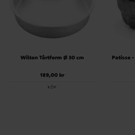
Wilton Tårtform Ø 30 cm
Patisse 
189,00 kr
Pris
:
189,00 kr
KÖP