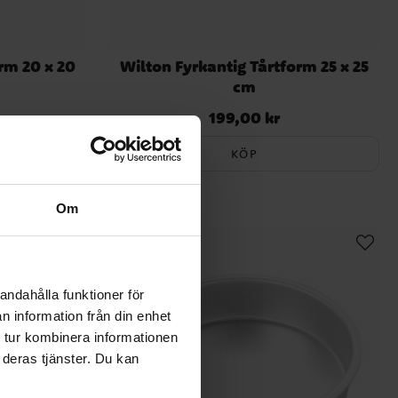
rm 20 x 20
Wilton Fyrkantig Tårtform 25 x 25
cm
199,00 kr
Pris
:
199,00 kr
KÖP
Om
andahålla funktioner för
n information från din enhet
 tur kombinera informationen
 deras tjänster. Du kan