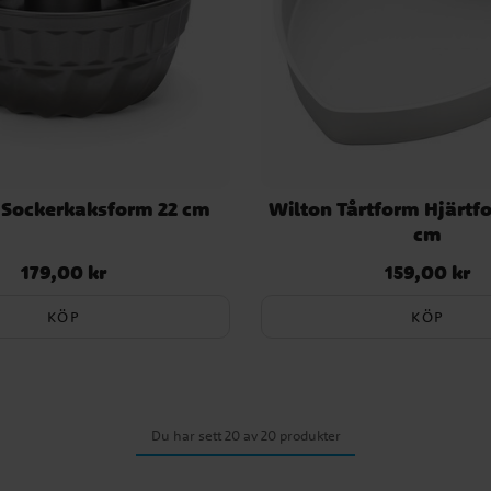
- Sockerkaksform 22 cm
Wilton Tårtform Hjärtf
cm
179,00 kr
159,00 kr
Pris
:
179,00 kr
Pris
:
159,00 kr
KÖP
KÖP
Du har sett 20 av 20 produkter