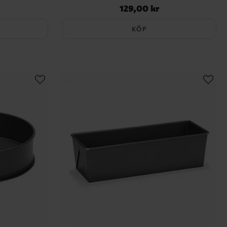
129,00 kr
Pris
:
129,00 kr
KÖP