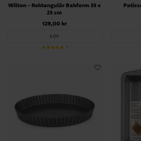
Wilton - Rektangulär Bakform 33 x
Patiss
23 cm
129,00 kr
Pris
:
129,00 kr
KÖP
7