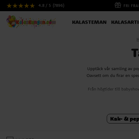
4.8 / 5
(7896)
FRI FR
KALASTEMAN
KALASART
T
Upptäck vår samling av pop
Oavsett om du firar en speci
Från högtider till babysh
allt du behöver för att sk
För det allra första föd
Kak- & pe
Vi har en form för varje 