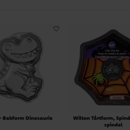
 sortiment av pajformar och springformar, som gör det enkelt att få ut 
kar att baka ditt eget bröd. Självklart finns också den klassiska sockerka
kök.
n välkända varumärken som Patisse och Wilton, och är tillverkade av slit
jorda av aluminium med en nonstick-behandling, vilket underlättar både
- Bakform Dinosaurie
Wilton Tårtform, Spin
spindel