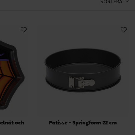
SORTERA
din kaka perfekt, samt våra
ksformen, ett måste i varje
starka material. I de flesta
 bakning och rengöring.
delnät och
Patisse - Springform 22 cm