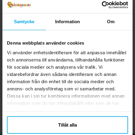
Samtycke
Information
Om
Denna webbplats använder cookies
Vi använder enhetsidentifierare för att anpassa innehållet
och annonserna till användarna, tillhandahålla funktioner
för sociala medier och analysera vår trafik. Vi
Star Wars Galaxy -
Ballonger Svarta 30 cm,
Ed
vidarebefordrar även sådana identifierare och annan
Pappmuggar 8-pack
50-pack
information från din enhet till de sociala medier och
39,00 kr
79,00 kr
Pris
:
39,00 kr
Pris
:
79,00 kr
annons- och analysföretag som vi samarbetar med.
Dessa kan i sin tur kombinera informationen med annan
KÖP
KÖP
information som du har tillhandahållit eller som de har
samlat in när du har använt deras tjänster. Du kan
närsomhelst ändra ditt samtycke.
Tillåt alla