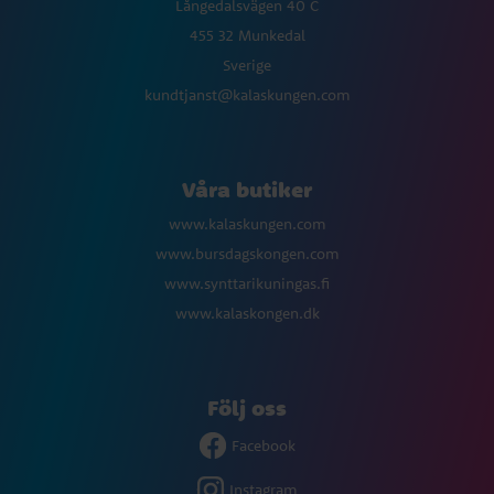
Långedalsvägen 40 C
455 32 Munkedal
Sverige
kundtjanst@kalaskungen.com
Våra butiker
www.kalaskungen.com
www.bursdagskongen.com
www.synttarikuningas.fi
www.kalaskongen.dk
Följ oss
Facebook
Instagram