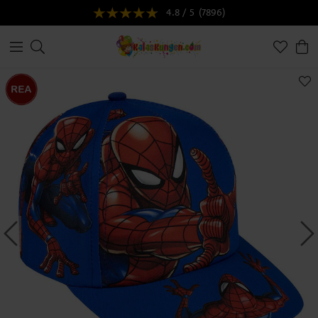
4.8 / 5
(7896)