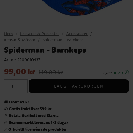
Hem
Leksaker & Presenter
Accessoarer
Kepsar & Mössor
Spiderman - Barnkeps
Spiderman - Barnkeps
Art nr:
2200010437
Nuvarande pris
:
99,00 kr
Tidigare pris
:
149,00 kr
99,00 kr
149,00 kr
Lager
:
20
LÄGG I VARUKORGEN
Frakt 49 kr
🚚
Gratis frakt över 599 kr
🎁
Betala flexibelt med Klarna
📄
Svanenmärkt leverans 1-3 dagar
🌱
Officiellt licensierade produkter
✅