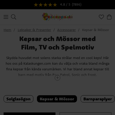
4.8 / 5
(7896)
Hem
Leksaker & Presenter
Accessoarer
Kepsar & Mössor
Kepsar och Mössor med
Film, TV och Spelmotiv
Skydda huvudet mot solens starka strålar med en cool keps! Här
hos oss på Kalaskungen.com kan du välja och vraka bland många
fina kepsar från kända varumärken. Vi har bland annat kepsar till
barn med motiv från Paw Patrol, Sonic och Frost.
Fryser barnen om öronen? Få upp värmen med en av våra häftiga
mössor. Här hos oss hittar du mössor från kända varumärken som
Harry Potter, Spiderman, Jurassic World, Paw Patrol m.fl.
Solglasögon
Kepsar & Mössor
Barnparaplyer