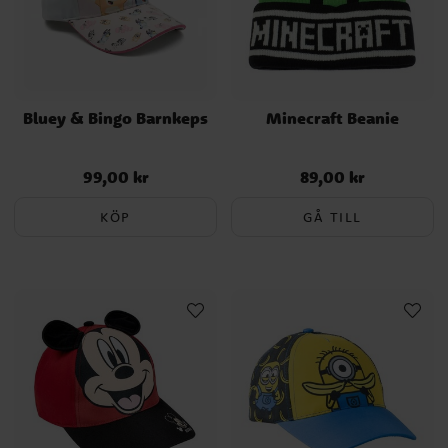
Bluey & Bingo Barnkeps
Minecraft Beanie
99,00 kr
89,00 kr
Pris
:
99,00 kr
Pris
:
89,00 kr
KÖP
GÅ TILL