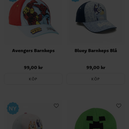
Avengers Barnkeps
Bluey Barnkeps Blå
99,00 kr
99,00 kr
Pris
:
99,00 kr
Pris
:
99,00 kr
KÖP
KÖP