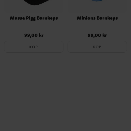
Musse Pigg Barnkeps
Minions Barnkeps
99,00 kr
99,00 kr
Pris
:
99,00 kr
Pris
:
99,00 kr
KÖP
KÖP