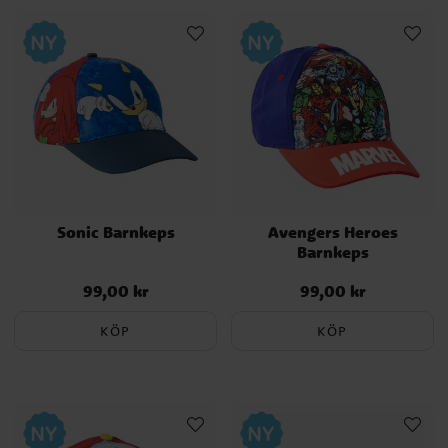
Sonic Barnkeps
Avengers Heroes
Barnkeps
99,00 kr
99,00 kr
Pris
:
99,00 kr
Pris
:
99,00 kr
KÖP
KÖP