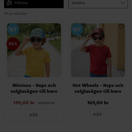
Filtrera
Sortera
64 produkter
Minions - Keps och
Hot Wheels - Keps och
solglasögon till barn
solglasögon till barn
149,00 kr
169,00 kr
Nuvarande pris
:
Pris
:
169,00 kr
169,00 kr
149,00 kr
Tidigare pris
:
169,00 kr
KÖP
KÖP