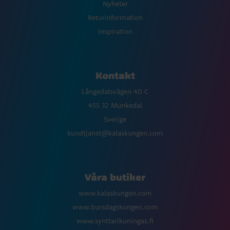
Nyheter
Returinformation
Inspiration
Kontakt
Långedalsvägen 40 C
455 32 Munkedal
Sverige
kundtjanst@kalaskungen.com
Våra butiker
www.kalaskungen.com
www.bursdagskongen.com
www.synttarikuningas.fi