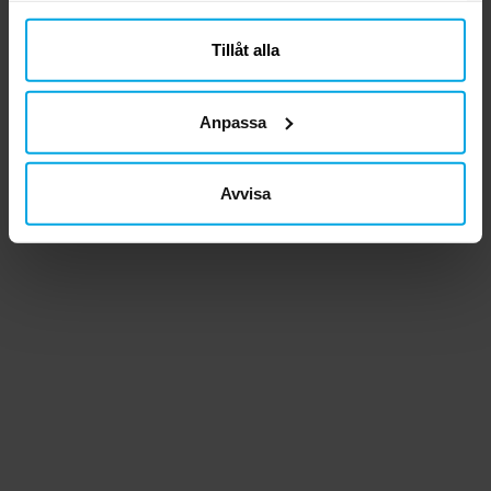
närsomhelst ändra ditt samtycke.
Tillåt alla
Anpassa
Avvisa