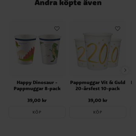
Andra köpte även
Happy Dinosaur -
Pappmuggar Vit & Guld
P
Pappmuggar 8-pack
20-årsfest 10-pack
39,00 kr
39,00 kr
Pris
:
39,00 kr
Pris
:
39,00 kr
KÖP
KÖP