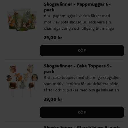
Skogsvänner - Pappmuggar 6-
pack
6 st. pappmuggar i vackra färger med
motiv av söta skogsdjur. Tack vare sin
charmiga design och tillgång till många
matchande tillbehör så passar dessa
Pris
29,00 kr
:
29,00 kr
muggar bra till både 1-årskalas, kalas med
skogstema, dopdukning eller babyshower.
KÖP
Muggarna är 9 cm höga och rymmer 220
ml.
Skogsvänner - Cake Toppers 9-
pack
9 st. cake toppers med charmiga skogsdjur
som motiv. Perfekta för att dekorera både
tårtor och cupcakes med och ge kalaset en
extra mysig touch. De är tillverkade av trä
Pris
29,00 kr
:
29,00 kr
och papp och motiven varierar i höjd
mellan 4-7 cm.
KÖP
Skogsvänner - Glassbägare 6-pack