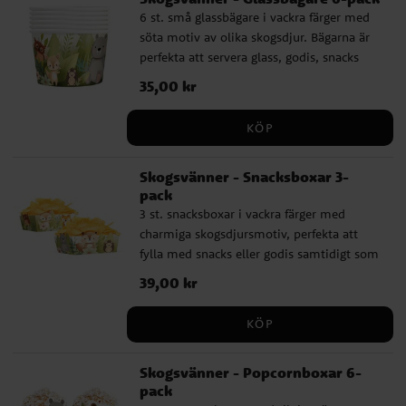
6 st. små glassbägare i vackra färger med
söta motiv av olika skogsdjur. Bägarna är
perfekta att servera glass, godis, snacks
eller andra godsaker i. De rymmer 150 ml
Pris
35,00 kr
:
35,00 kr
och har en storlek på 6 × 7 cm. Tillverkade
av papp.
KÖP
Skogsvänner - Snacksboxar 3-
pack
3 st. snacksboxar i vackra färger med
charmiga skogsdjursmotiv, perfekta att
fylla med snacks eller godis samtidigt som
de är dekorativa. Boxarna är tillverkade av
Pris
39,00 kr
:
39,00 kr
papp och har en storlek på 15 x 10 x 7,5
cm.
KÖP
Skogsvänner - Popcornboxar 6-
pack