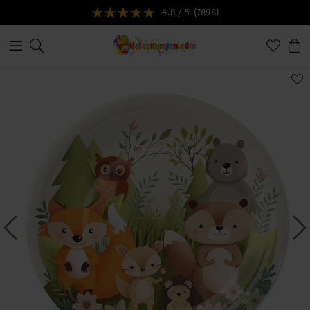
4.8 / 5
(7898)