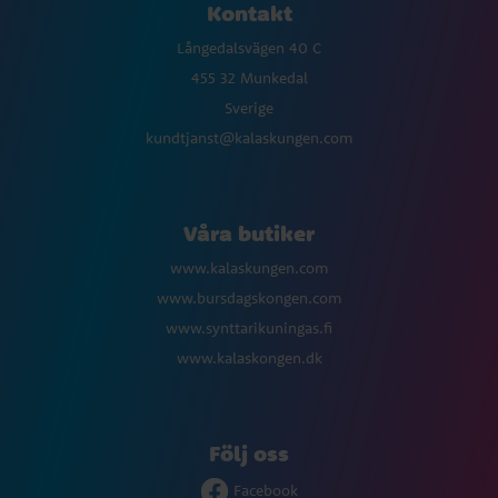
Kontakt
Långedalsvägen 40 C
455 32 Munkedal
Sverige
kundtjanst@kalaskungen.com
Våra butiker
www.kalaskungen.com
www.bursdagskongen.com
www.synttarikuningas.fi
www.kalaskongen.dk
Följ oss
Facebook