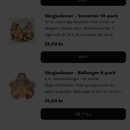
Skogsvänner - Servetter 10-pack
10 st. charmiga servetter med motiv av
skogens sötaste djur. Servetterna har 3
lager och är 33 x 33 cm stora när de är
utvikta. Tack vare sin charmiga design och
Pris
29,00 kr
:
29,00 kr
tillgång till många matchande tillbehör så
passar dessa servetter bra till både 1-
KÖP
årskalas, kalas med skogstema,
dopdukning eller babyshower.
Skogsvänner - Ballonger 8-pack
8 st. latexballonger i en vacker
färgkombination med gulliga motiv av
olika skogsdjur. Ballongerna blir ca 30 cm i
diameter när de är uppblåsta och kan
Pris
39,00 kr
:
39,00 kr
fyllas med både luft och helium. Om du
blåser upp dem med luft rekommenderar
GÅ TILL
vi att använda en ballongpump.
Tillverkade av 100 % nedbrytbar naturlig
latex.