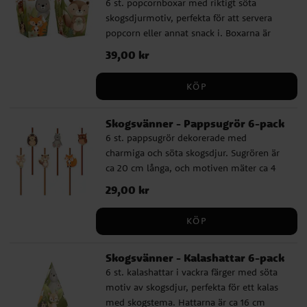
6 st. popcornboxar med riktigt söta
skogsdjurmotiv, perfekta för att servera
popcorn eller annat snack i. Boxarna är
tillverkade av papp och är 15 x 8,5 cm
Pris
39,00 kr
:
39,00 kr
stora.
KÖP
Skogsvänner - Pappsugrör 6-pack
6 st. pappsugrör dekorerade med
charmiga och söta skogsdjur. Sugrören är
ca 20 cm långa, och motiven mäter ca 4
cm i diameter.
Pris
29,00 kr
:
29,00 kr
KÖP
Skogsvänner - Kalashattar 6-pack
6 st. kalashattar i vackra färger med söta
motiv av skogsdjur, perfekta för ett kalas
med skogstema. Hattarna är ca 16 cm