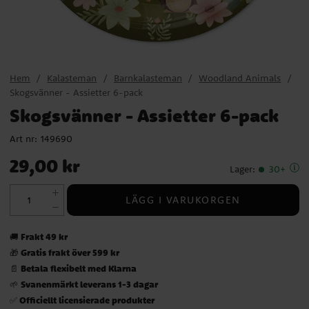
Hem
Kalasteman
Barnkalasteman
Woodland Animals
Skogsvänner - Assietter 6-pack
Skogsvänner - Assietter 6-pack
Art nr:
149690
Pris
:
29,00 kr
29,00 kr
Lager
:
30+
LÄGG I VARUKORGEN
Frakt 49 kr
🚚
Gratis frakt över 599 kr
🎁
Betala flexibelt med Klarna
📄
Svanenmärkt leverans 1-3 dagar
🌱
Officiellt licensierade produkter
✅