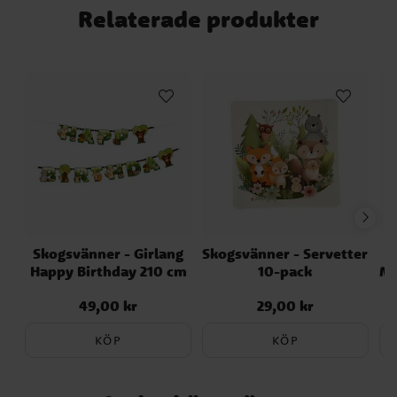
Relaterade produkter
Skogsvänner - Girlang
Skogsvänner - Servetter
Happy Birthday 210 cm
10-pack
Mu
49,00 kr
29,00 kr
Pris
:
49,00 kr
Pris
:
29,00 kr
KÖP
KÖP