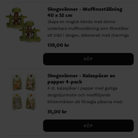
Skogsvänner - Muffinsställning
40 x 32 cm
Skapa en magisk känsla med denna
underbara muffinsställning som föreställer
ett träd i skogen, dekorerad med charmiga
små skogsdjur både på fram- och
Pris
139,00 kr
:
139,00 kr
baksidan. Den passar bland annat perfekt
för ett kalas med skogsdjurstema och är
KÖP
tillverkad av stabil papp med en storlek på
40 x 32 cm.
Skogsvänner - Kalaspåsar av
papper 4-pack
4 st. kalaspåsar i papper med gulliga
skogsdjurmotiv och medföljande
klistermärken att försegla påsarna med.
Påsarna är perfekta att fylla med små
Pris
35,00 kr
:
35,00 kr
godsaker och överraskningar. Varje påse
har en storlek på 10 x 17,5 cm.
KÖP