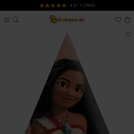
4.8 / 5
(7896)