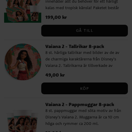
innehåller allt du behöver för ett härligt
kalas med tropisk känsla! Paketet består
av tallrikar (23 cm), pappmuggar (200 ml)
Pris
199,00 kr
:
199,00 kr
och servetter (33 x 33 cm) för 8 eller 16
personer. Dessutom ingår 10 turkosa och
GÅ TILL
10 persikofärgade ballonger som skapar en
varm och festlig stämning, samt en
Vaiana 2 - Tallrikar 8-pack
mörkgrön plastduk (137 x 274 cm) som ger
8 st. härliga tallrikar med bilder av de av
en fin kontrast till dukningen. Med ett
de charmiga karaktärerna från Disney's
färdigt kalaspaket går det snabbt och
Vaiana 2. Tallrikarna är tillverkade av
enkelt att ordna en oförglömlig födelsedag
miljövänligt FSC-märkt papper och är ca
fylld med glada barn och somrig atmosfär.
Pris
49,00 kr
:
49,00 kr
23 cm i diameter.
Komplettera gärna med kalaspåsar,
partyboxar, godis, småleksaker och andra
KÖP
Vaiana-dekorationer för att göra kalaset
komplett.
Vaiana 2 - Pappmuggar 8-pack
8 st. pappmuggar med söta motiv av från
Disney's Vaiana 2. Muggarna är ca 10 cm
höga och rymmer ca 200 ml.