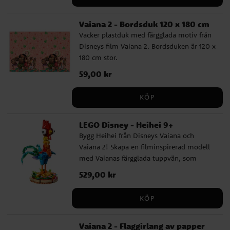
Vaiana 2 - Bordsduk 120 x 180 cm
Vacker plastduk med färgglada motiv från
Disneys film Vaiana 2. Bordsduken är 120 x
180 cm stor.
Pris
59,00 kr
:
59,00 kr
KÖP
LEGO Disney - Heihei 9+
Bygg Heihei från Disneys Vaiana och
Vaiana 2! Skapa en filminspirerad modell
med Vaianas färgglada tuppvän, som
pickar sig genom en rad äventyr men
Pris
529,00 kr
:
529,00 kr
nästan alltid landar med näbben uppåt!
När Heihei är klar kan du sätta honom på
KÖP
hans ställ och ändra ställning genom att
vrida huvudet och röra vingarna och
Vaiana 2 - Flaggirlang av papper
stjärten upp och ner eller åt sidorna. Släng