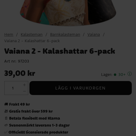
Hem
Kalasteman
Barnkalasteman
Vaiana
Vaiana 2 - Kalashattar 6-pack
Vaiana 2 - Kalashattar 6-pack
Art nr:
97203
Pris
:
39,00 kr
39,00 kr
Lager
:
30+
LÄGG I VARUKORGEN
Frakt 49 kr
🚚
Gratis frakt över 599 kr
🎁
Betala flexibelt med Klarna
📄
Svanenmärkt leverans 1-3 dagar
🌱
Officiellt licensierade produkter
✅