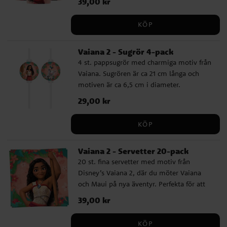
Pris
39,00 kr
:
39,00 kr
KÖP
Vaiana 2 - Sugrör 4-pack
4 st. pappsugrör med charmiga motiv från
Vaiana. Sugrören är ca 21 cm långa och
motiven är ca 6,5 cm i diameter.
Pris
29,00 kr
:
29,00 kr
KÖP
Vaiana 2 - Servetter 20-pack
20 st. fina servetter med motiv från
Disney’s Vaiana 2, där du möter Vaiana
och Maui på nya äventyr. Perfekta för att
skapa en tropisk och äventyrlig stämning
Pris
39,00 kr
:
39,00 kr
på kalaset. Servetterna har 2 lager och är
ca 33 x 33 cm stora utvikta.
KÖP