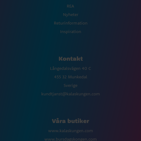
REA
Nyheter
Returinformation
Inspiration
Kontakt
Långedalsvägen 40 C
455 32 Munkedal
Sverige
kundtjanst@kalaskungen.com
Våra butiker
www.kalaskungen.com
www.bursdagskongen.com