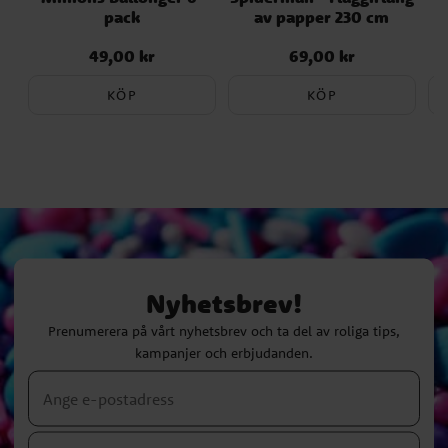
pack
av papper 230 cm
49,00 kr
69,00 kr
Pris
:
49,00 kr
Pris
:
69,00 kr
KÖP
KÖP
Nyhetsbrev!
Prenumerera på vårt nyhetsbrev och ta del av roliga tips,
kampanjer och erbjudanden.