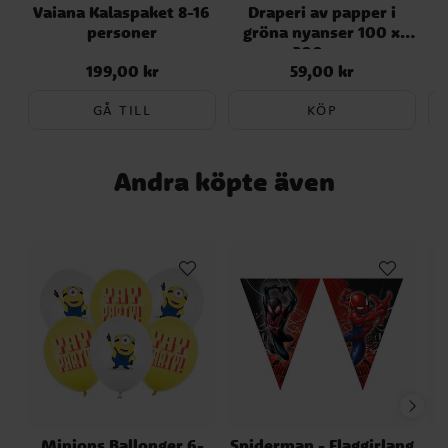
Vaiana Kalaspaket 8-16
Draperi av papper i
publicerades. Kontrollera alltid produktens
personer
gröna nyanser 100 x
g
originalförpackning för de senaste
200 cm
uppgifterna.
199,00 kr
59,00 kr
Pris
:
199,00 kr
Pris
:
59,00 kr
GÅ TILL
KÖP
Andra köpte även
Minions Ballonger 6-
Spiderman - Flaggirlang
S