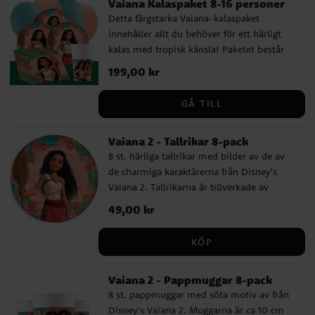
Vaiana Kalaspaket 8-16 personer
Detta färgstarka Vaiana-kalaspaket
innehåller allt du behöver för ett härligt
kalas med tropisk känsla! Paketet består
av tallrikar (23 cm), pappmuggar (200 ml)
Pris
199,00 kr
:
199,00 kr
och servetter (33 x 33 cm) för 8 eller 16
personer. Dessutom ingår 10 turkosa och
GÅ TILL
10 persikofärgade ballonger som skapar en
varm och festlig stämning, samt en
Vaiana 2 - Tallrikar 8-pack
mörkgrön plastduk (137 x 274 cm) som ger
8 st. härliga tallrikar med bilder av de av
en fin kontrast till dukningen. Med ett
de charmiga karaktärerna från Disney's
färdigt kalaspaket går det snabbt och
Vaiana 2. Tallrikarna är tillverkade av
enkelt att ordna en oförglömlig födelsedag
miljövänligt FSC-märkt papper och är ca
fylld med glada barn och somrig atmosfär.
Pris
49,00 kr
:
49,00 kr
23 cm i diameter.
Komplettera gärna med kalaspåsar,
partyboxar, godis, småleksaker och andra
KÖP
Vaiana-dekorationer för att göra kalaset
komplett.
Vaiana 2 - Pappmuggar 8-pack
8 st. pappmuggar med söta motiv av från
Disney's Vaiana 2. Muggarna är ca 10 cm