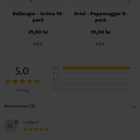
Ballonger - Gröna 10-
Ariel - Pappmuggar 8-
pack
pack
29,00 kr
39,00 kr
Pris
:
29,00 kr
Pris
:
39,00 kr
KÖP
KÖP
5.0
5
☆
4
☆
3
☆
2
☆
1
☆
1 betyg
Recensioner (1)
Lindia F
LF