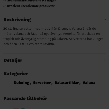
Svanenmärkt leverans 1-3 dagar
🌱
Officiellt licensierade produkter
✅
Beskrivning
20 st. fina servetter med motiv från Disney’s Vaiana 2, där du
möter Vaiana och Maui på nya äventyr. Perfekta för att skapa en
tropisk och äventyrlig stämning på kalaset. Servetterna har 2 lager
och är ca 33 x 33 cm stora utvikta.
Detaljer
Kategorier
Dukning
Servetter
Kalasartiklar
Vaiana
Passande tillbehör