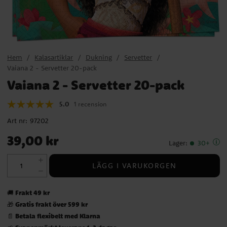
Hem
Kalasartiklar
Dukning
Servetter
Vaiana 2 - Servetter 20-pack
Vaiana 2 - Servetter 20-pack
5.0
1 recension
Art nr:
97202
Pris
:
39,00 kr
39,00 kr
Lager
:
30+
LÄGG I VARUKORGEN
Frakt 49 kr
🚚
Gratis frakt över 599 kr
🎁
Betala flexibelt med Klarna
📄