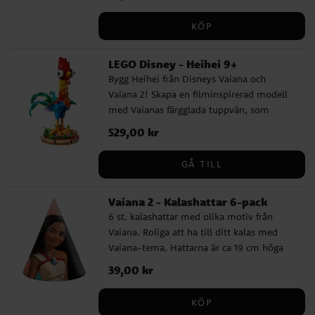
KÖP
LEGO Disney - Heihei 9+
Bygg Heihei från Disneys Vaiana och
Vaiana 2! Skapa en filminspirerad modell
med Vaianas färgglada tuppvän, som
pickar sig genom en rad äventyr men
Pris
529,00 kr
:
529,00 kr
nästan alltid landar med näbben uppåt!
När Heihei är klar kan du sätta honom på
GÅ TILL
hans ställ och ändra ställning genom att
vrida huvudet och röra vingarna och
Vaiana 2 - Kalashattar 6-pack
stjärten upp och ner eller åt sidorna. Släng
6 st. kalashattar med olika motiv från
till honom lite majs – han är en hungrig
Vaiana. Roliga att ha till ditt kalas med
tupp! Ta med fantasin och allt det roliga
Vaiana-tema. Hattarna är ca 19 cm höga
från Disneys Vaiana och Vaiana 2 till den
och hålls plats med ett resårband.
verkliga världen med den rörliga LEGO® ǀ
Pris
39,00 kr
:
39,00 kr
Disney Vaiana 2 byggleksaken Heihei
(43272). Djurfantaster, filmälskare och barn
KÖP
från 9 år kommer att älska att skapa den