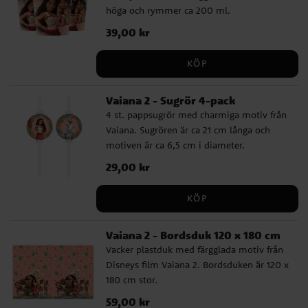
höga och rymmer ca 200 ml.
Pris
39,00 kr
:
39,00 kr
KÖP
Vaiana 2 - Sugrör 4-pack
4 st. pappsugrör med charmiga motiv från
Vaiana. Sugrören är ca 21 cm långa och
motiven är ca 6,5 cm i diameter.
Pris
29,00 kr
:
29,00 kr
KÖP
Vaiana 2 - Bordsduk 120 x 180 cm
Vacker plastduk med färgglada motiv från
Disneys film Vaiana 2. Bordsduken är 120 x
180 cm stor.
Pris
59,00 kr
:
59,00 kr