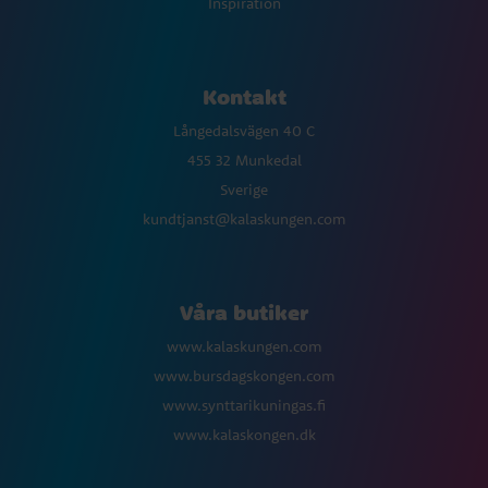
Inspiration
Kontakt
Långedalsvägen 40 C
455 32 Munkedal
Sverige
kundtjanst@kalaskungen.com
Våra butiker
www.kalaskungen.com
www.bursdagskongen.com
www.synttarikuningas.fi
www.kalaskongen.dk