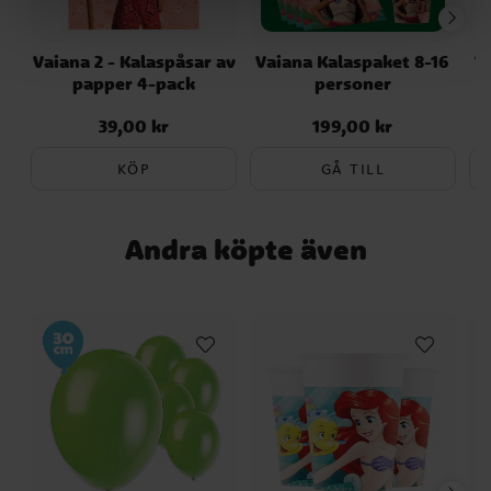
sammansättning, ingredienser eller
näringsvärden sedan denna information
Vaiana 2 - Kalaspåsar av
Vaiana Kalaspaket 8-16
V
publicerades. Kontrollera alltid produktens
papper 4-pack
personer
originalförpackning för de senaste
uppgifterna.
39,00 kr
199,00 kr
Pris
:
39,00 kr
Pris
:
199,00 kr
KÖP
GÅ TILL
Andra köpte även