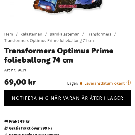
Hem
Kalasteman
Barnkalasteman
Transformers
Transformers Optimus Prime folieballong 74 cm
Transformers Optimus Prime
folieballong 74 cm
Art nr:
9831
Pris
:
69,00 kr
69,00 kr
Lager
:
Leveransdatum okänt
NOTIFERA MIG NÄR VARAN ÄR ÅTER I LAGER
Frakt 49 kr
🚚
Gratis frakt över 599 kr
🎁
Betala flexibelt med Klarna
📄