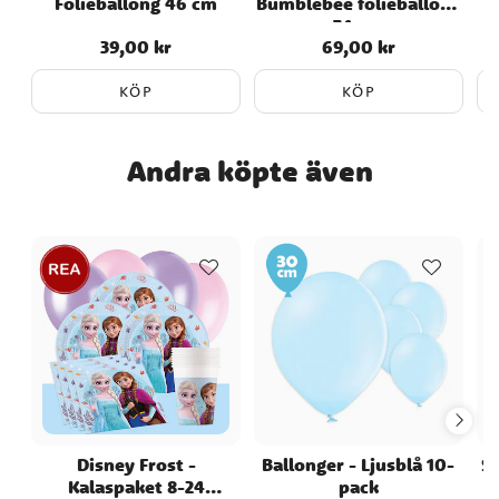
Folieballong 46 cm
Bumblebee folieballong
74 cm
39,00 kr
69,00 kr
Pris
:
39,00 kr
Pris
:
69,00 kr
KÖP
KÖP
Andra köpte även
Disney Frost -
Ballonger - Ljusblå 10-
S
Kalaspaket 8-24
pack