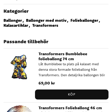
Kategorier
Ballonger
Ballonger med motiv
Folieballonger
Kalasartiklar
Transformers
Passande tillbehör
Transformers Bumblebee
folieballong 74 cm
Låt Bumblebee ta plats på kalaset med
denna stora formade folieballong från
Transformers. Den detaljrika ballongen blir
en riktigt cool dekoration till ett
Pris
69,00 kr
:
69,00 kr
Transformers-kalas och passar perfekt som
blickfång i festlokalen. Ballongen kan fyllas
KÖP
med helium för att sväva eller med vanlig
luft om du vill hänga upp den som
Transformers Folieballong 46 cm
dekoration. Den självslutande ventilen gör