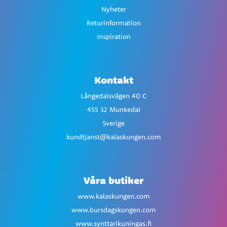
Nyheter
Returinformation
Inspiration
Kontakt
Långedalsvägen 40 C
455 32 Munkedal
Sverige
kundtjanst@kalaskungen.com
Våra butiker
www.kalaskungen.com
www.bursdagskongen.com
www.synttarikuningas.fi