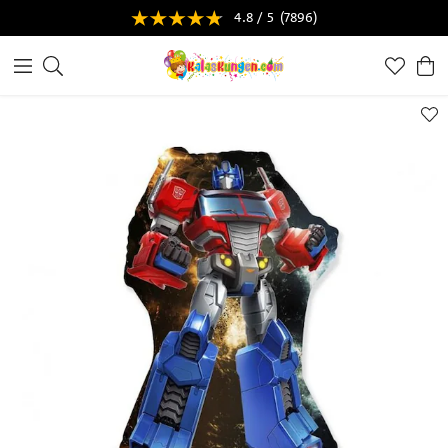
4.8 / 5
(7896)