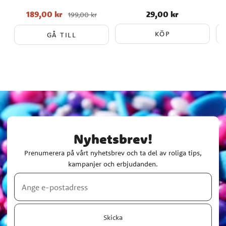
personer
189,00 kr
29,00 kr
Nuvarande pris
:
Pris
:
29,00 kr
199,00 kr
189,00 kr
Tidigare pris
:
199,00 kr
KÖP
GÅ TILL
Nyhetsbrev!
Prenumerera på vårt nyhetsbrev och ta del av roliga tips,
kampanjer och erbjudanden.
Skicka