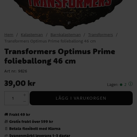
Hem
Kalasteman
Barnkalasteman
Transformers
Transformers Optimus Prime folieballong 46 cm
Transformers Optimus Prime
folieballong 46 cm
Art nr:
9826
Pris
:
39,00 kr
39,00 kr
Lager
:
2
LÄGG I VARUKORGEN
Frakt 49 kr
🚚
Gratis frakt över 599 kr
🎁
Betala flexibelt med Klarna
📄
Svanenmärkt leverans 1-3 dagar
🌱