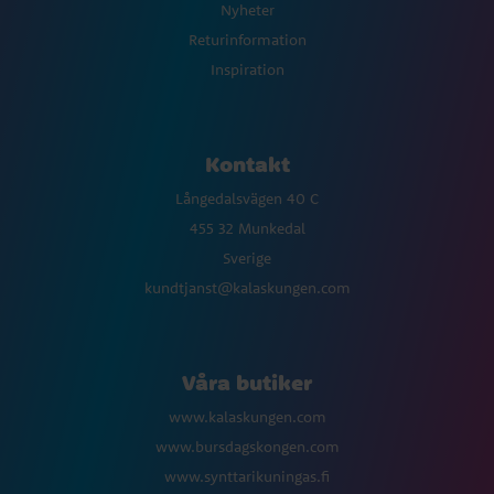
Nyheter
Returinformation
Inspiration
Kontakt
Långedalsvägen 40 C
455 32 Munkedal
Sverige
kundtjanst@kalaskungen.com
Våra butiker
www.kalaskungen.com
www.bursdagskongen.com
www.synttarikuningas.fi