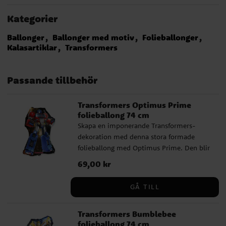
Kategorier
Ballonger
Ballonger med motiv
Folieballonger
Kalasartiklar
Transformers
Passande tillbehör
Transformers Optimus Prime
folieballong 74 cm
Skapa en imponerande Transformers-
dekoration med denna stora formade
folieballong med Optimus Prime. Den blir
ett effektfullt blickfång på kalaset och
Pris
69,00 kr
:
69,00 kr
passar perfekt för barn som älskar action,
robotar och Transformers. Ballongen kan
GÅ TILL
fyllas med helium för att sväva eller med
vanlig luft om du vill hänga upp den som
Transformers Bumblebee
dekoration. Den självslutande ventilen gör
folieballong 74 cm
den enkel att fylla med en ballongpump