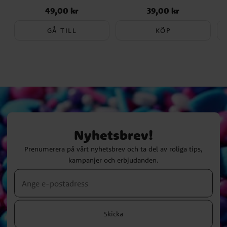
49,00 kr
39,00 kr
Pris
:
49,00 kr
Pris
:
39,00 kr
GÅ TILL
KÖP
Nyhetsbrev!
Prenumerera på vårt nyhetsbrev och ta del av roliga tips,
kampanjer och erbjudanden.
Skicka