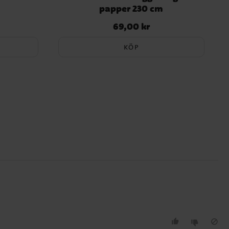
papper 230 cm
69,00 kr
Pris
:
69,00 kr
KÖP