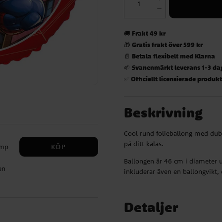
Frakt 49 kr
🚚
Gratis frakt över 599 kr
🎁
Betala flexibelt med Klarna
📄
Svanenmärkt leverans 1-3 da
🌱
Officiellt licensierade produk
✅
Beskrivning
Cool rund folieballong med dub
på ditt kalas.
KÖP
ump
Ballongen är 46 cm i diameter 
en
inkluderar även en ballongvikt, 
t
lla
Detaljer