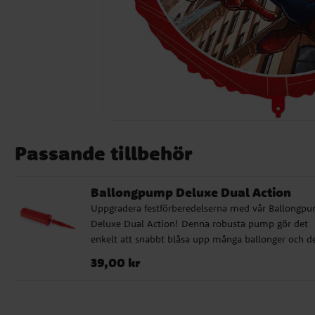
Passande tillbehör
Ballongpump Deluxe Dual Action
Uppgradera festförberedelserna med vår Ballongp
Deluxe Dual Action! Denna robusta pump gör det
enkelt att snabbt blåsa upp många ballonger och d
kommer i olika färger som säljs osorterade. Oavset
Pris
:
39,00 kr
39,00 kr
om det är barnkalas, babyshower eller andra specie
tillfällen, är vår ballongpump det perfekta valet.