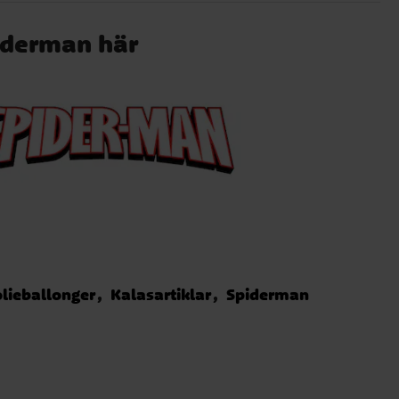
piderman här
olieballonger
Kalasartiklar
Spiderman