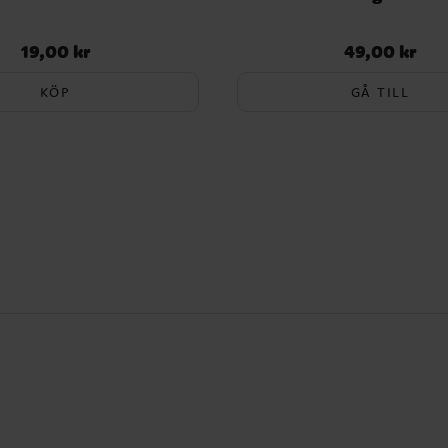
19,00 kr
49,00 kr
Pris
:
19,00 kr
Pris
:
49,00 kr
KÖP
GÅ TILL