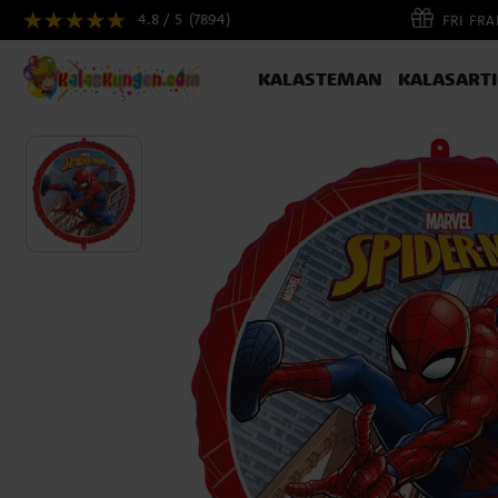
4.8 / 5
(7894)
FRI FR
KALASTEMAN
KALASART