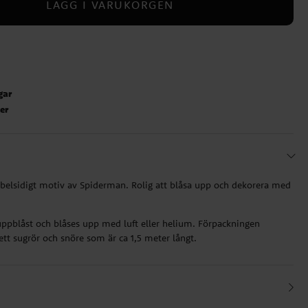
LÄGG I VARUKORGEN
gar
ter
belsidigt motiv av Spiderman. Rolig att blåsa upp och dekorera med
uppblåst och blåses upp med luft eller helium. Förpackningen
ett sugrör och snöre som är ca 1,5 meter långt.