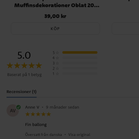
Muffinsdekorationer Oblat 20-
pack
39,00 kr
Pris
:
39,00 kr
KÖP
5.0
5
☆
4
☆
3
☆
2
☆
1
☆
Baserat på 1 betyg
Recensioner (1)
Anne V
•
9 månader sedan
AV
Fin ballong
Översatt från danska
•
Visa original