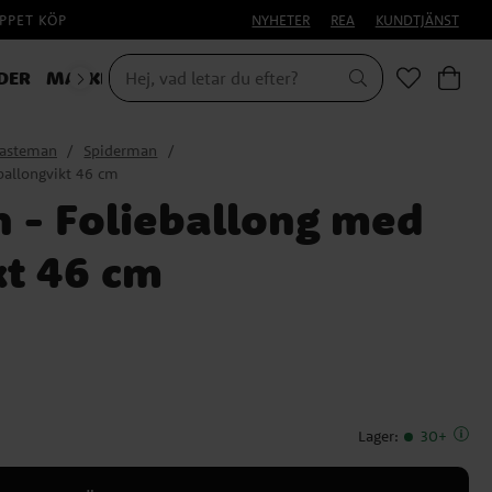
PPET KÖP
NYHETER
REA
KUNDTJÄNST
DER
MASKERAD
lasteman
Spiderman
ballongvikt 46 cm
 - Folieballong med
kt 46 cm
Lager
:
30+