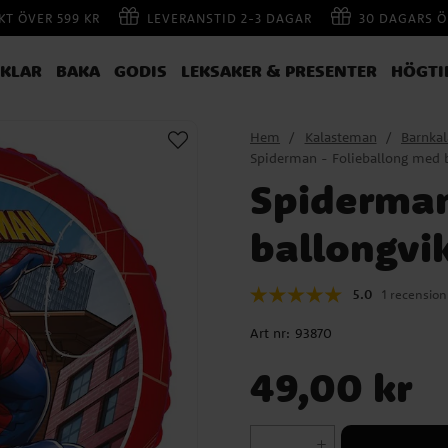
AKT ÖVER 599 KR
LEVERANSTID 2-3 DAGAR
30 DAGARS Ö
IKLAR
BAKA
GODIS
LEKSAKER & PRESENTER
HÖGTI
Hem
Kalasteman
Barnka
Spiderman - Folieballong med 
Spiderman
ballongvi
5.0
1 recension
Art nr:
93870
Pris
:
49,00 kr
49,00 kr