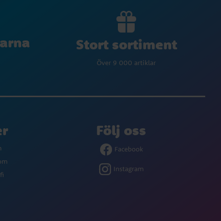
larna
Stort sortiment
Över 9 000 artiklar
er
Följ oss
m
Facebook
com
Instagram
fi