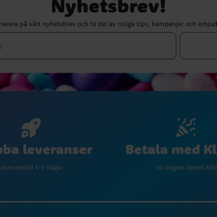
Nyhetsbrev!
erera på vårt nyhetsbrev och ta del av roliga tips, kampanjer och erbju
Betala med K
ba leveranser
30 dagars öppet köp
Leveranstid 1-3 dagar