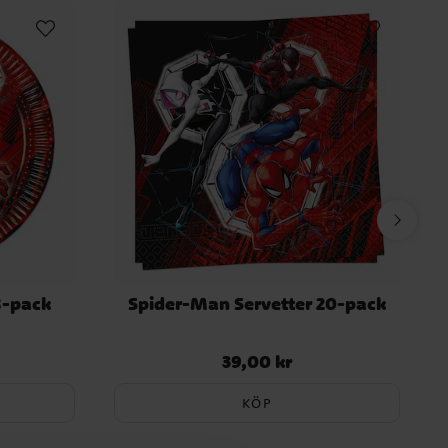
8-pack
Spider-Man Servetter 20-pack
39,00 kr
Pris
:
39,00 kr
KÖP