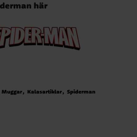
piderman här
Muggar
Kalasartiklar
Spiderman