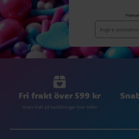
Prenum
Fri frakt över 599 kr
Snab
Gratis frakt på beställningar över 599kr