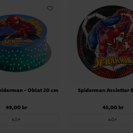
Spiderman - Oblat 20 cm
Spiderman Assietter 
49,00 kr
45,00 kr
Pris
:
49,00 kr
Pris
:
45,00 kr
KÖP
KÖP