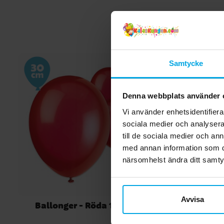
Samtycke
Denna webbplats använder 
Vi använder enhetsidentifierar
sociala medier och analysera 
till de sociala medier och a
med annan information som du 
närsomhelst ändra ditt samt
Avvisa
Ballonger - Röda 10-pack
Pirates I