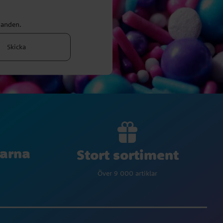
danden.
Skicka
larna
Stort sortiment
Över 9 000 artiklar