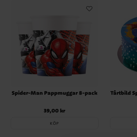
Spider-Man Pappmuggar 8-pack
Tårtbild 
39,00 kr
Pris
:
39,00 kr
KÖP