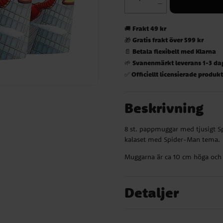
Frakt 49 kr
🚚
Gratis frakt över 599 kr
🎁
Betala flexibelt med Klarna
📄
Svanenmärkt leverans 1-3 da
🌱
Officiellt licensierade produk
✅
Beskrivning
8 st. pappmuggar med tjusigt S
kalaset med Spider-Man tema.
Muggarna är ca 10 cm höga och
Detaljer