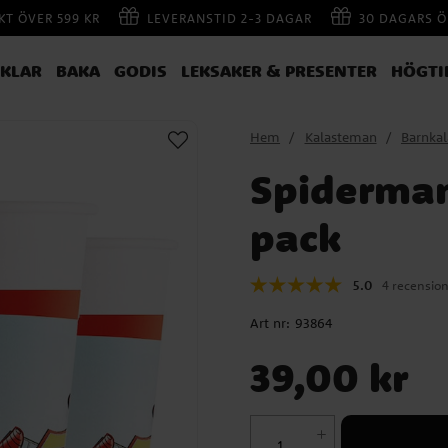
AKT ÖVER 599 KR
LEVERANSTID 2-3 DAGAR
30 DAGARS Ö
IKLAR
BAKA
GODIS
LEKSAKER & PRESENTER
HÖGTI
Hem
Kalasteman
Barnka
Spiderman
pack
5.0
4 recensio
Art nr:
93864
Pris
:
39,00 kr
39,00 kr