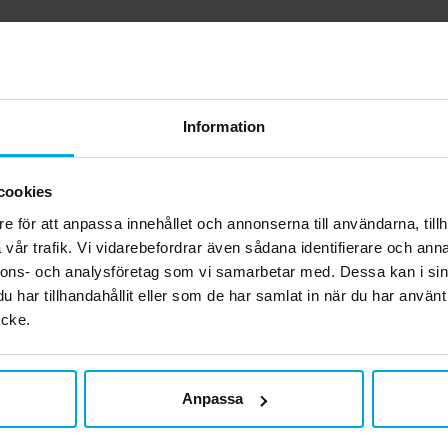
Andra köpte även
Information
cookies
e för att anpassa innehållet och annonserna till användarna, tillh
vår trafik. Vi vidarebefordrar även sådana identifierare och anna
nnons- och analysföretag som vi samarbetar med. Dessa kan i sin
har tillhandahållit eller som de har samlat in när du har använt
ycke.
Anpassa
sland - Tallrikar 8-pack
Harry Potter - Ballonge