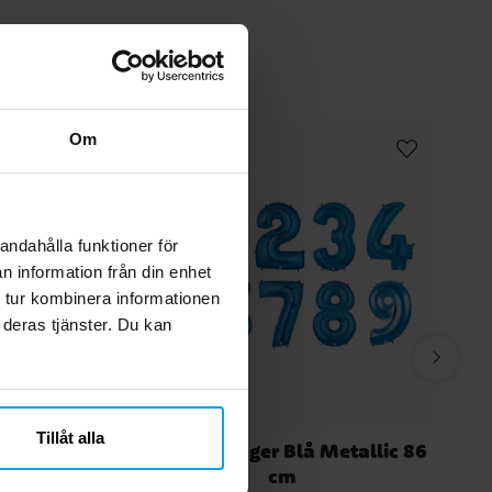
Om
andahålla funktioner för
n information från din enhet
 tur kombinera informationen
 deras tjänster. Du kan
Tillåt alla
r 8-pack
Sifferballonger Blå Metallic 86
cm