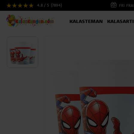
4.8 / 5
(7894)
FRI FR
KALASTEMAN
KALASART