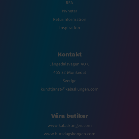
REA
Nyheter
Returinformation
Inspiration
Kontakt
Långedalsvägen 40 C
455 32 Munkedal
Sverige
kundtjanst@kalaskungen.com
Våra butiker
www.kalaskungen.com
www.bursdagskongen.com