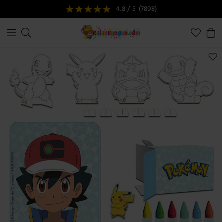
4.8 / 5
(7898)