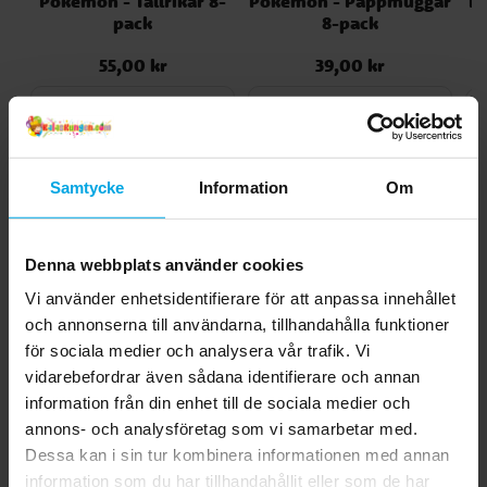
Pokémon - Tallrikar 8-
Pokémon - Pappmuggar
P
pack
8-pack
55,00 kr
39,00 kr
Pris
:
55,00 kr
Pris
:
39,00 kr
KÖP
KÖP
Andra köpte även
Samtycke
Information
Om
Denna webbplats använder cookies
Vi använder enhetsidentifierare för att anpassa innehållet
och annonserna till användarna, tillhandahålla funktioner
för sociala medier och analysera vår trafik. Vi
vidarebefordrar även sådana identifierare och annan
information från din enhet till de sociala medier och
annons- och analysföretag som vi samarbetar med.
Dessa kan i sin tur kombinera informationen med annan
Godispåsar i papper
Presentpåse - Ren
information som du har tillhandahållit eller som de har