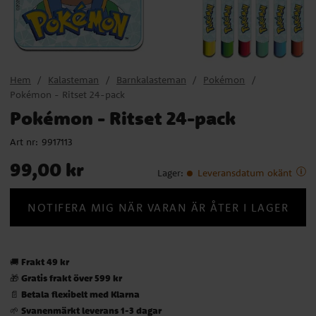
Hem
Kalasteman
Barnkalasteman
Pokémon
Pokémon - Ritset 24-pack
Pokémon - Ritset 24-pack
Art nr:
9917113
Pris
:
99,00 kr
99,00 kr
Lager
:
Leveransdatum okänt
NOTIFERA MIG NÄR VARAN ÄR ÅTER I LAGER
Frakt 49 kr
🚚
Gratis frakt över 599 kr
🎁
Betala flexibelt med Klarna
📄
Svanenmärkt leverans 1-3 dagar
🌱