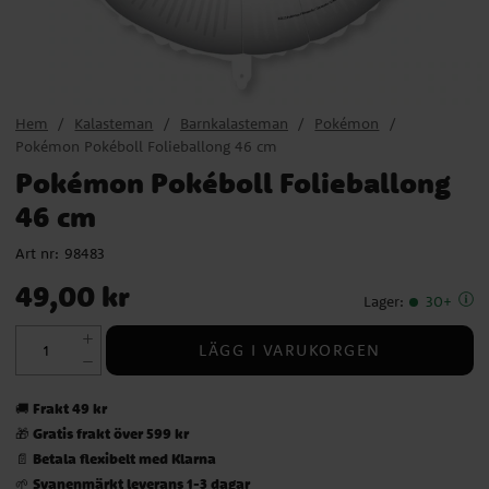
Hem
Kalasteman
Barnkalasteman
Pokémon
Pokémon Pokéboll Folieballong 46 cm
Pokémon Pokéboll Folieballong
46 cm
Art nr:
98483
Pris
:
49,00 kr
49,00 kr
Lager
:
30+
LÄGG I VARUKORGEN
Frakt 49 kr
🚚
Gratis frakt över 599 kr
🎁
Betala flexibelt med Klarna
📄
Svanenmärkt leverans 1-3 dagar
🌱