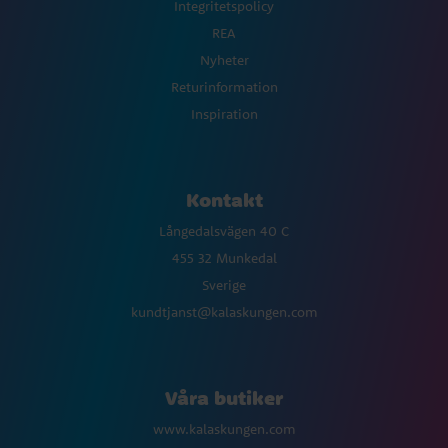
Integritetspolicy
REA
Nyheter
Returinformation
Inspiration
Kontakt
Långedalsvägen 40 C
455 32 Munkedal
Sverige
kundtjanst@kalaskungen.com
Våra butiker
www.kalaskungen.com