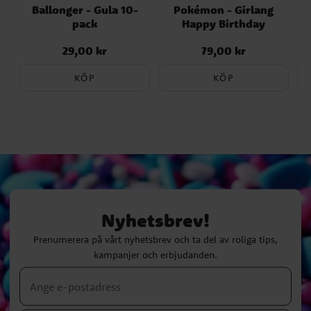
Ballonger - Gula 10-
Pokémon - Girlang
pack
Happy Birthday
29,00 kr
79,00 kr
Pris
:
29,00 kr
Pris
:
79,00 kr
KÖP
KÖP
Nyhetsbrev!
Prenumerera på vårt nyhetsbrev och ta del av roliga tips,
kampanjer och erbjudanden.