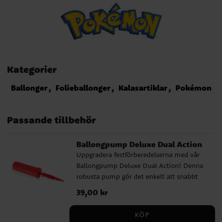
Kategorier
Ballonger
Folieballonger
Kalasartiklar
Pokémon
Passande tillbehör
Ballongpump Deluxe Dual Action
Uppgradera festförberedelserna med vår
Ballongpump Deluxe Dual Action! Denna
robusta pump gör det enkelt att snabbt
blåsa upp många ballonger och den
Pris
39,00 kr
:
39,00 kr
kommer i olika färger som säljs
osorterade. Oavsett om det är barnkalas,
KÖP
babyshower eller andra speciella tillfällen,