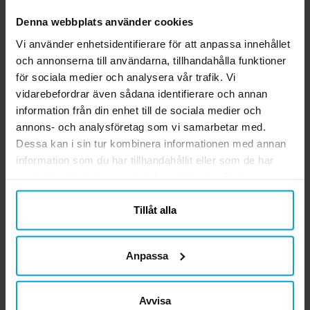
Detta Pokémon-kalaspaket innehåller allt
Denna webbplats använder cookies
du behöver för ett oförglömligt kalas.
Paketet består av assietter, pappmuggar
Vi använder enhetsidentifierare för att anpassa innehållet
och servetter till 8 eller 16 personer.
Nuvarande pris
189,00 kr
:
189,00 kr
Tidigare pris
:
199,00 kr
och annonserna till användarna, tillhandahålla funktioner
Dessutom ingår 10 gula och 10 ljusblå
199,00 kr
för sociala medier och analysera vår trafik. Vi
ballonger som skapar en festlig stämning,
GÅ TILL
vidarebefordrar även sådana identifierare och annan
samt en elegant röd plastduk (137 x 274
information från din enhet till de sociala medier och
cm). Komplettera gärna ditt Pokémon-
annons- och analysföretag som vi samarbetar med.
kalaspaket med kalaspåsar, partyboxar,
Relaterade produkter
Dessa kan i sin tur kombinera informationen med annan
godis, småleksaker och andra Pokémon-
dekorationer. Gör kalaset komplett med
information som du har tillhandahållit eller som de har
våra baktillbehör och skapa det perfekta
samlat in när du har använt deras tjänster. Du kan
Pokémon-kalaset.
närsomhelst ändra ditt samtycke.
Tillåt alla
Anpassa
Avvisa